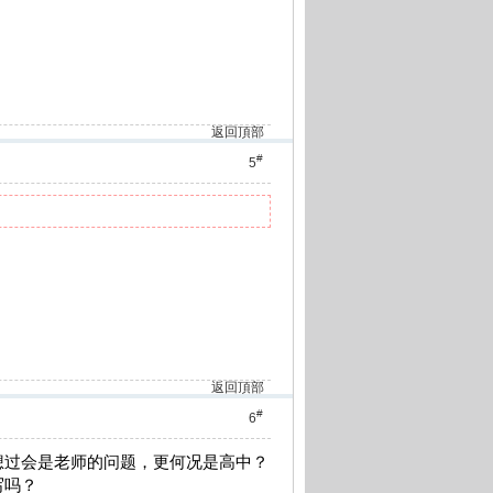
返回頂部
#
5
返回頂部
#
6
想过会是老师的问题，更何况是高中？
写吗？