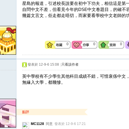
星島的報道，引述校長說要在初中下功夫，相信這是第一
自問中文不差，但看見今年的DSE中文卷題目，的確不
幾篇文言文，佢走都走唔切，而家要看學校中文老師的
0
0
0
發表於 12-9-6 15:08
|
只看該作者
英中學校有不少學生其他科目成績不錯，可惜衰係中文，
無緣入大學，都幾慘。
點評
MC1128
同意
發表於 12-9-6 17:21