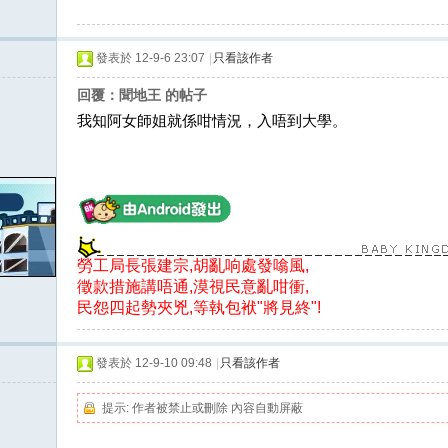
發表於 12-9-6 23:07
|
只看該作者
回覆：聞地王 的帖子
我知阿女師姐就係咁情況，入唔到大學。
勞工局長張建宗,胡亂响處發噏風,
徵款措施講唔通,漠視民意亂咁衝,
民怨四起勢夾兇,等執包袱"將見終"!
發表於 12-9-10 09:48
|
只看該作者
提示:
作者被禁止或刪除 內容自動屏蔽