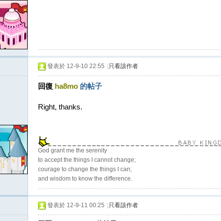
發表於 12-9-10 22:55
|
只看該作者
回復
ha8mo
的帖子
Right, thanks.
God grant me the serenity
to accept the things I cannot change;
courage to change the things I can;
and wisdom to know the difference.
發表於 12-9-11 00:25
|
只看該作者