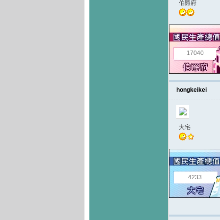
伯爵府
17040
hongkeikei
大宅
4233