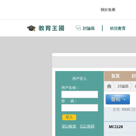
關於集團
討論區
幼兒教育
首頁
討
用戶登入
討論區
用戶名稱：
密 碼：
查看:
4930
|
回
教育
›
›
登入
登記帳號
忘記密碼
MC1128