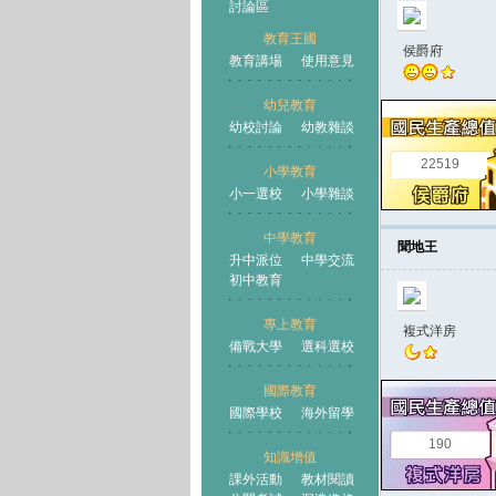
討論區
教育王國
侯爵府
教育講場
使用意見
幼兒教育
幼校討論
幼教雜談
王國
22519
小學教育
小一選校
小學雜談
中學教育
聞地王
升中派位
中學交流
初中教育
專上教育
複式洋房
備戰大學
選科選校
國際教育
國際學校
海外留學
190
知識增值
課外活動
教材閱讀