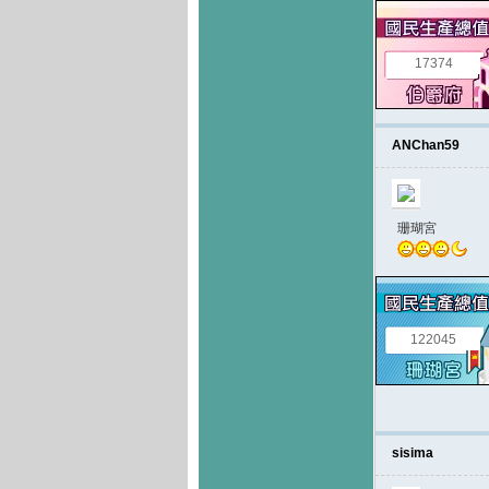
17374
ANChan59
珊瑚宮
122045
sisima