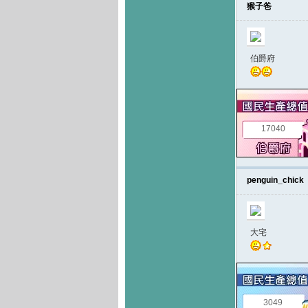
猴子爸
伯爵府
17040
penguin_chick
大宅
3049