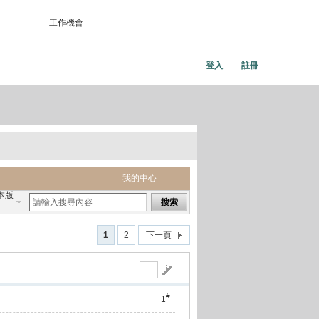
工作機會
登入
註冊
我的中心
本版
搜索
1
2
下一頁
#
1