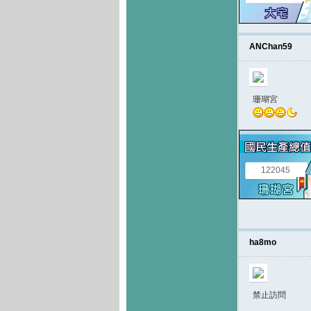
ANChan59
珊瑚宮
122045
ha8mo
禁止訪問