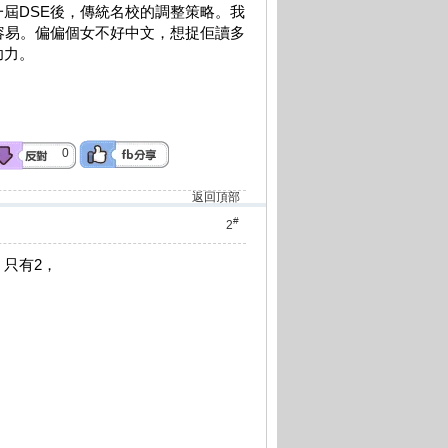
屆DSE後，傳統名校的調整策略。我
容易。偏偏個女不好中文，想捉佢讀多
功力。
0
返回頂部
#
2
只有2，