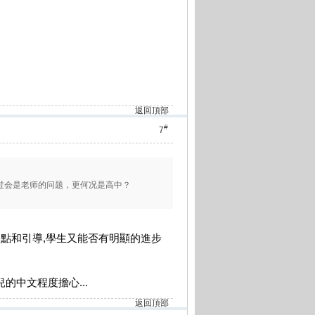
返回頂部
#
7
过会是老师的问题，更何况是高中？
提點和引導,學生又能否有明顯的進步
的中文程度擔心...
返回頂部