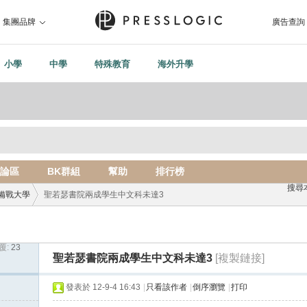
集團品牌
廣告查詢
小學
中學
特殊教育
海外升學
論區
BK群組
幫助
排行榜
搜尋
備戰大學
聖若瑟書院兩成學生中文科未達3
覆:
23
›
聖若瑟書院兩成學生中文科未達3
[複製鏈接]
發表於 12-9-4 16:43
|
只看該作者
|
倒序瀏覽
|
打印