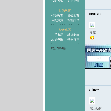
公開考試
深造進修
特殊教育
CINDYC
特殊教育
資優教育
自閉寶寶
智能評估
徵求專區
別墅
二手市場
誠徵老師
組班專區
徵保母車
聯絡管理員
621
chinzw
禁止訪問