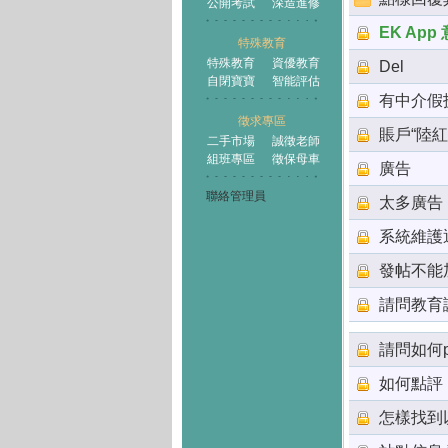
公開考試
深造進修
EK Ap
特殊教育
特殊教育
資優教育
Del
自閉寶寶
智能評估
有中介假
徵求專區
賬戶“陸
二手市場
誠徵老師
組班專區
徵保母車
廣告
聯絡管理員
太多廣告
系統維護
發帖不能
請問教育
請問如何
如何點評
怎樣找到