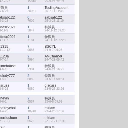
4-12-27
15816
25-9-21 22:39
特派員
1
TestingAccount
5-6-24
20981
25-7-11 11:33
absab122
0
sabsab122
5-3-28
7602
25-3-28 11:19
fdesc2021
1
特派員
4-11-5
5847
24-11-12 09:28
fdesc2021
1
特派員
4-11-7
7181
24-11-12 09:28
j1315
7
BSCYL
3-12-12
9665
24-9-7 09:25
1123a
2
ANChan59
4-7-14
5994
24-7-29 09:42
smehouse
1
特派員
4-6-18
5381
24-6-21 16:21
elody777
2
特派員
4-4-1
5850
24-5-14 09:54
iscuss
1
discuss
3-8-23
6060
23-8-23 23:26
uneyin
2
特派員
3-6-1
6587
23-6-8 09:59
odfreychoi
1
miriam
3-4-26
10740
23-4-26 17:36
herrieshum
1
miriam
2-12-21
6576
22-12-21 15:41
csir
1
特派員