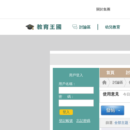
關於集團
討論區
幼兒教育
首頁
討
用戶登入
討論區
用戶名稱：
使用意見
今日
密 碼：
教育
›
›
登入
登記帳號
忘記密碼
篩選:
全部主題