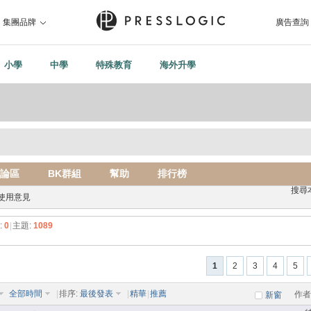
集團品牌
廣告查詢
小學
中學
特殊教育
海外升學
論區
BK群組
幫助
排行榜
搜尋
使用意見
:
0
|
主題:
1089
1
2
3
4
5
全部時間
|
排序:
最後發表
|
精華
|
推薦
作者
新窗