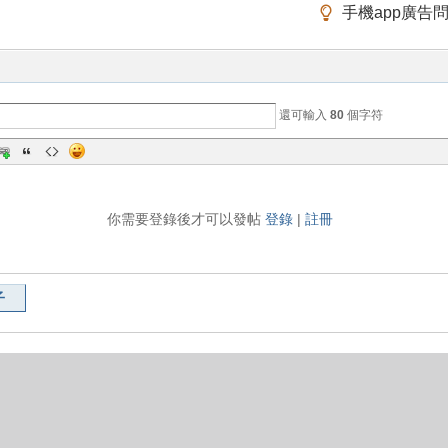
手機app廣告
還可輸入
80
個字符
你需要登錄後才可以發帖
登錄
|
註冊
子