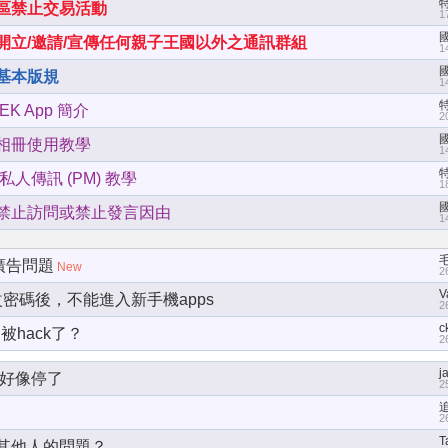
區禁止交易活動
1
開立/邀請/宣傳任何親子王國以外之通訊群組
1
基本版規
1
K App 簡介
2
相冊使用教學
1
私人傳訊 (PM) 教學
1
禁止訪問或禁止發言因由
1
廣告問題
New
2
V
改密碼後，不能進入新手機apps
2
c
被hack了？
2
j
能好像停了
2
2
T
其他人的問題？