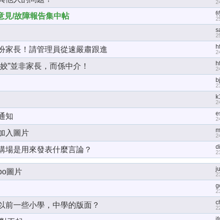
2
p 意見/故障報告集中帖
2
s
2
h
扮家長！請管理員從速嚴肅跟進
2
h
紅姣”並非家長，而係中介！
2
b
2
k
2
e
通知
2
m
加入圖片
2
d
講場是用來發表什麼言論？
2
j
po圖片
2
g
2
c
以前一些小學，中學的版面？
2
if