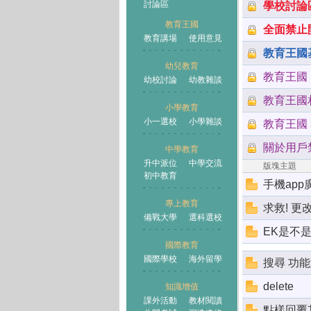
討論區
學校討論
教育王國
全面禁止
教育講場
使用意見
教育王國
幼兒教育
教育王國 E
幼校討論
幼教雜談
王國
教育王國
小學教育
小一選校
小學雜談
教育王國 
關於用戶
中學教育
升中派位
中學交流
版塊主題
初中教育
手機app
專上教育
求救! 更
備戰大學
選科選校
EK是不是
國際教育
國際學校
海外留學
搜尋 功
delete
知識增值
課外活動
教材閱讀
點樣回覆