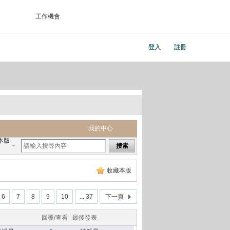
工作機會
登入
註冊
我的中心
本版
搜索
收藏本版
6
7
8
9
10
... 37
下一頁
回覆/查看
最後發表