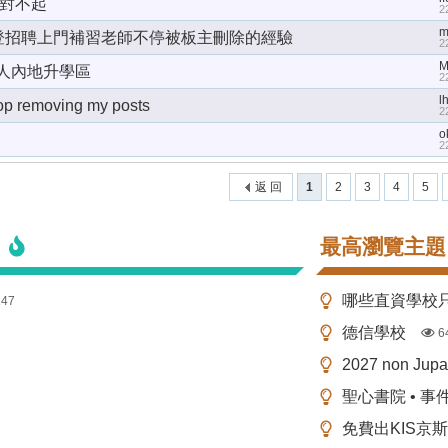
 對不起
2
m
刊登招聘上門補習老師不停被板主刪除的經驗
2
M
人內地升學區
2
l
op removing my posts
2
o
2
返 回
1
2
3
4
5
最高瀏覽主題
147
德信學校
6
2027 non Ju
聖心書院 • 事
免費出KIS京