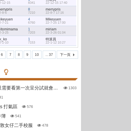
2-12-15
8341
22-12-15 17:40
errypris
8
merrypris
2-8-6
7210
22-8-7 17:16
ikeyuen
4
Mikeyuen
2-7-21
6760
22-7-25 17:00
hitomimama
1
miriam
2-3-25
7203
22-3-26 01:04
k_ko
1
特派員
2-1-10
7153
22-1-12 10:27
6
7
8
9
10
... 37
下一頁
哪些直資學校只需要看第一次呈分試就會出offer
1303
41
pas 打氣區
576
件簿
541
斯敦女仔二手校服
478