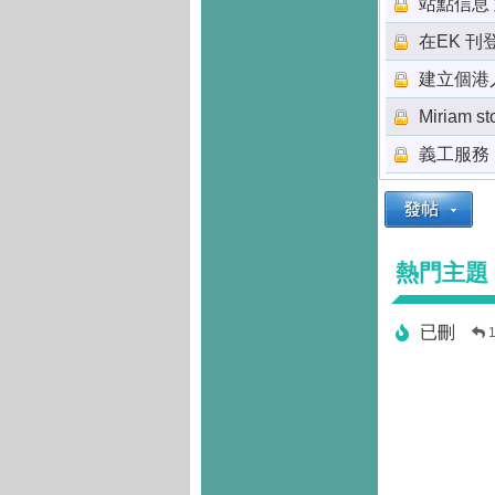
站點信息
在EK 
建立個港
Miriam st
義工服務
熱門主題
已刪