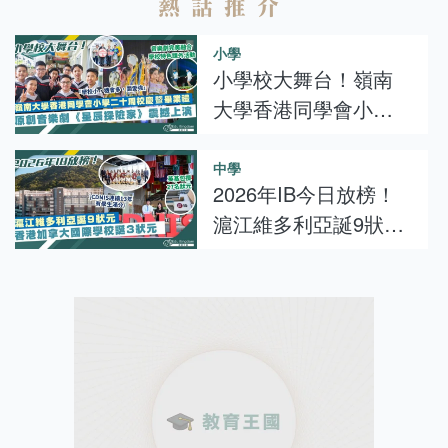
熱話推介
小學
小學校大舞台！嶺南
大學香港同學會小學
二十周校慶暨畢業
禮！原創音樂劇《星
中學
2026年IB今日放榜！
辰探險家》震撼上演
滬江維多利亞誕9狀元
歷年最多、香港加拿
大國際學校誕3狀元！