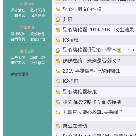
知識增值
聖心小朋友的性格
課外活動
教材閱讀
公開考試
深造進修
升班
特殊教育
聖心幼稚園 2019/20 K1 收生結果
特殊教育
資優教育
自閉寶寶
智能評估
K3插班
聖心幼稚園升聖心小學%
...
2
3
徵求專區
二手市場
誠徵老師
姊姊在讀，妹妹是否必收？
組班專區
徵保母車
2019 嘉諾撒聖心幼稚園K1
聯絡管理員
K2插班
聖心幼稚園校服
請問面試快唔快？面試撞期
九龍東去聖心校車, 要幾耐？
男生在聖幼