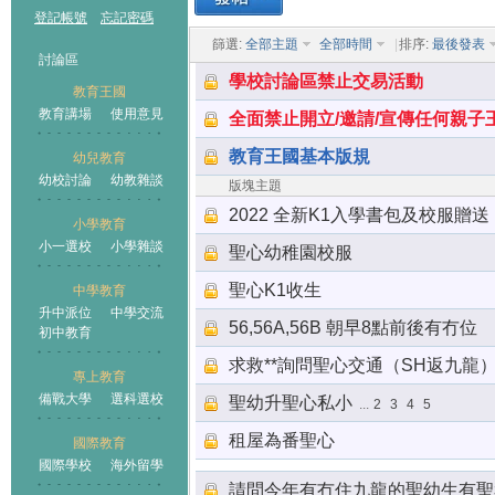
登記帳號
忘記密碼
篩選:
全部主題
全部時間
|
排序:
最後發表
討論區
學校討論區禁止交易活動
教育王國
教育講場
使用意見
全面禁止開立/邀請/宣傳任何親子
教育王國基本版規
幼兒教育
幼校討論
幼教雜談
王國
版塊主題
2022 全新K1入學書包及校服贈送
小學教育
小一選校
小學雜談
聖心幼稚園校服
聖心K1收生
中學教育
升中派位
中學交流
56,56A,56B 朝早8點前後有冇位
初中教育
求救**詢問聖心交通（SH返九龍
專上教育
備戰大學
選科選校
聖幼升聖心私小
...
2
3
4
5
租屋為番聖心
國際教育
國際學校
海外留學
請問今年有冇住九龍的聖幼生有聖私o