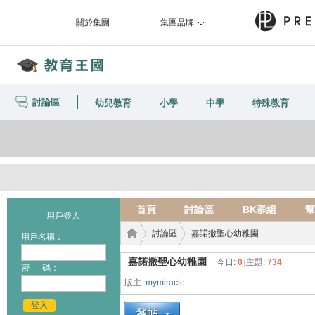
關於集團
集團品牌
討論區
幼兒教育
小學
中學
特殊教育
首頁
討論區
BK群組
幫
用戶登入
討論區
嘉諾撒聖心幼稚園
用戶名稱：
嘉諾撒聖心幼稚園
今日:
0
|
主題:
734
密 碼：
版主:
mymiracle
教育
›
›
登入