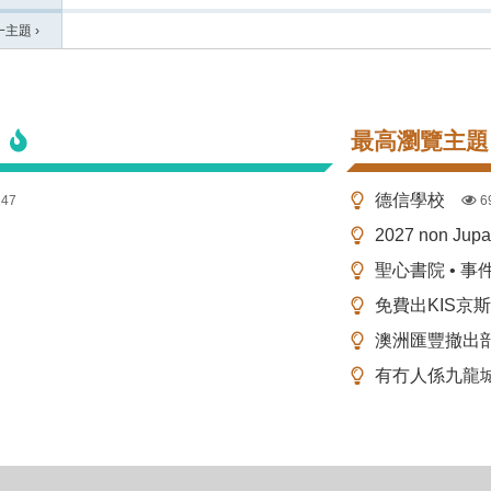
一主題
›
最高瀏覽主題
德信學校
147
6
2027 non Ju
聖心書院 • 事
免費出KIS京
澳洲匯豐撤出
有冇人係九龍