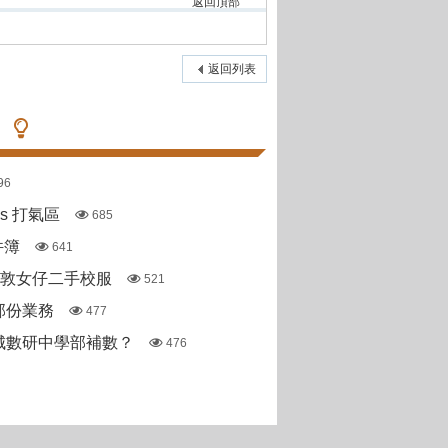
返回頂部
返回列表
96
pas 打氣區
685
件簿
641
斯敦女仔二手校服
521
部份業務
477
城數研中學部補數？
476