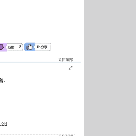
0
返回頂部
#
2
善.