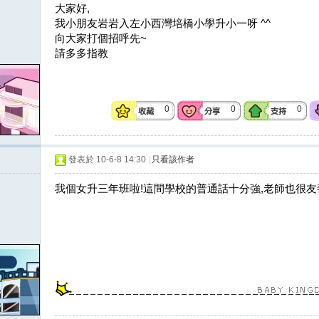
大家好,
我小朋友岩岩入左小西灣培橋小學升小一呀 ^^
向大家打個招呼先~
請多多指教
0
0
0
發表於 10-6-8 14:30
|
只看該作者
我個女升三年班啦!這間學校的普通話十分強,老師也很友