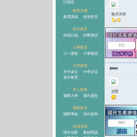
討論區
教育王國
複式洋房
教育講場
使用意見
幼兒教育
幼校討論
幼教雜談
王國
151
小學教育
小一選校
小學雜談
中學教育
jwoo
升中派位
中學交流
初中教育
專上教育
別墅
備戰大學
選科選校
國際教育
國際學校
海外留學
583
知識增值
課外活動
教材閱讀