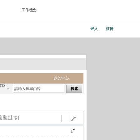
工作機會
登入
註冊
我的中心
本版
搜索
[複製鏈接]
#
1