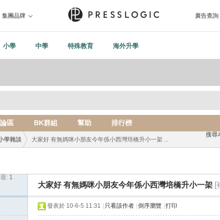
集團品牌
廣告查詢
小學
中學
特殊教育
海外升學
論區
BK群組
幫助
排行榜
搜尋
小學雜談
大家好 有無媽咪小朋友今年係小西灣培橋升小一架 ...
覆:
1
›
大家好 有無媽咪小朋友今年係小西灣培橋升小一架
發表於 10-6-5 11:31
|
只看該作者
|
倒序瀏覽
|
打印