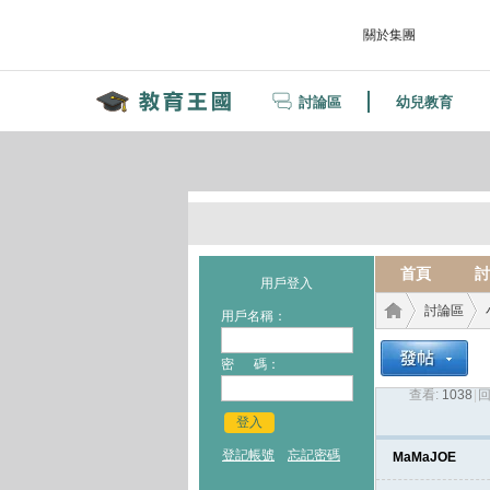
關於集團
討論區
幼兒教育
首頁
討
用戶登入
討論區
用戶名稱：
密 碼：
查看:
1038
|
回
教育
›
›
登入
登記帳號
忘記密碼
MaMaJOE