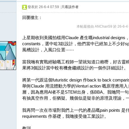
發表於 26-6-4 07:59
|
只看該作者
回覆樓主：
本帖最後由 ANChan59 於 26-6-4 
上星期收到美國拍檔用Claude 產生嘅industrial desig
constants，選中咗3款設計，他們當中已經加上不少好speci
風槽設計，入風口位置⋯⋯
當我哋有實戰經驗嘅工程師一望就知道口賴嘢，好古靈
果將3個設計當中較有機會繼續設計的一個作詳細設計。
將第一代跟這個futuristic design 作back to back
舉例Claude 用流體動力學的Venturi action 嘅
層，因為應用Al者不是STEM出身，係BBA。我哋問
有抽真空作用，佢猶疑。幾個似是疑非的原理及理諭，
我再問一次在市場對我們上一代的產品嘅pain points 是
requirements 作基礎，我哋接受做工業設計。
教訓