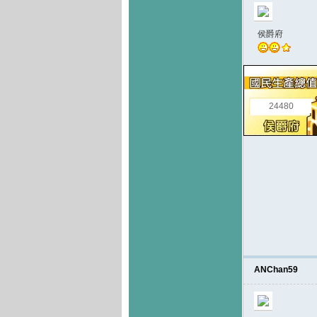
侯爵府
24480
ANChan59