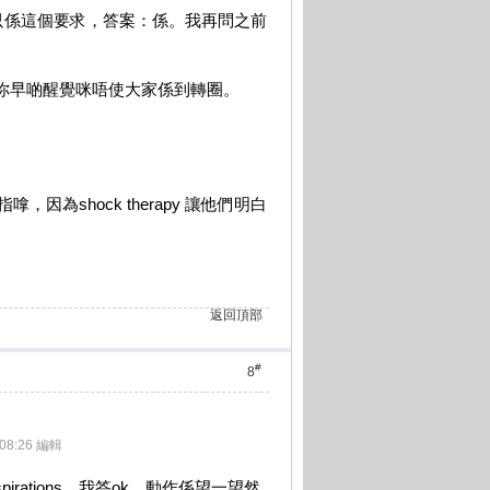
只係這個要求，答案：係。我再問之前
，你早啲醒覺咪唔使大家係到轉圈。
為shock therapy 讓他們明白
返回頂部
#
8
08:26 編輯
irations，我答ok，動作係望一望然