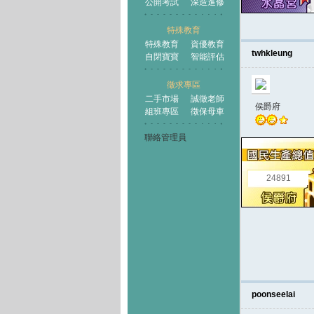
公開考試
深造進修
特殊教育
特殊教育
資優教育
twhkleung
自閉寶寶
智能評估
徵求專區
二手市場
誠徵老師
侯爵府
組班專區
徵保母車
聯絡管理員
24891
poonseelai