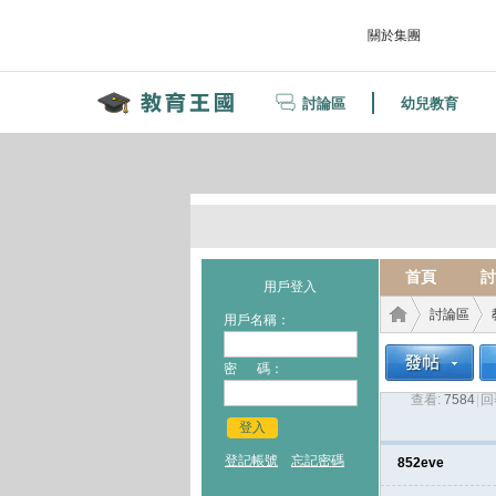
關於集團
討論區
幼兒教育
首頁
討
用戶登入
討論區
用戶名稱：
密 碼：
查看:
7584
|
回
教育
›
›
登入
登記帳號
忘記密碼
852eve