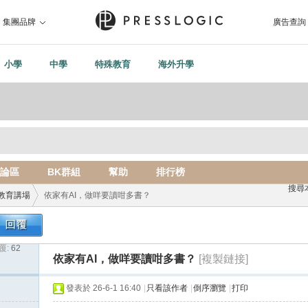
集團品牌
廣告查詢
小學
中學
特殊教育
海外升學
論區
BK群組
幫助
排行榜
搜尋
教育講場
依家有AI，做咩要讀咁多書？
覆:
62
›
依家有AI，做咩要讀咁多書？
[複製鏈接]
發表於 26-6-1 16:40
|
只看該作者
|
倒序瀏覽
|
打印