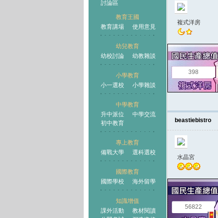
討論區
教育王國
複式洋房
教育講場
使用意見
幼兒教育
幼校討論
幼教雜談
王國
398
小學教育
小一選校
小學雜談
中學教育
升中派位
中學交流
beastiebistro
初中教育
專上教育
備戰大學
選科選校
水晶宮
國際教育
國際學校
海外留學
知識增值
56822
課外活動
教材閱讀