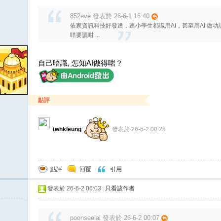
852eve 發表於 26-6-1 16:40
依家資訊科技好發達，連小學生都識用AI，甚至用AI 做
咩要讀咁 ...
自己唔識, 怎知AI做得啱？
點評
twhkleung
發表於 26-6-2 00:28
點評
回覆
引用
發表於 26-6-2 06:03
|
只看該作者
poonseelai 發表於 26-6-2 00:07