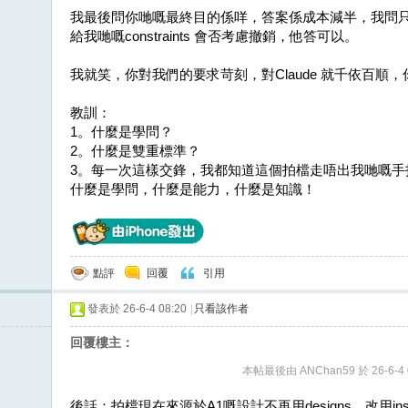
我最後問你哋嘅最終目的係咩，答案係成本減半，我問
給我哋嘅constraints 會否考慮撤銷，他答可以。
我就笑，你對我們的要求苛刻，對Claude 就千依百順
教訓：
1。什麼是學問？
2。什麼是雙重標準？
3。每一次這樣交鋒，我都知道這個拍檔走唔出我哋嘅手指嗱，因
什麼是學問，什麼是能力，什麼是知識！
點評
回覆
引用
發表於 26-6-4 08:20
|
只看該作者
回覆樓主：
本帖最後由 ANChan59 於 26-6-4 
後話：拍檔現在來源於A1嘅設計不再用designs，改用insp