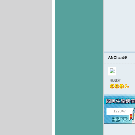
ANChan59
珊瑚宮
122047