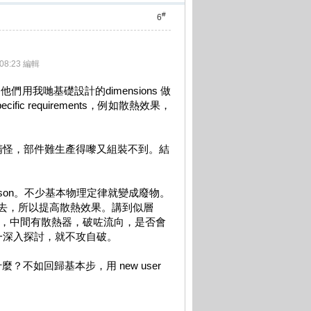
#
6
08:23 編輯
ns，他們用我哋基礎設計的dimensions 做
fic requirements，例如散熱效果，
精怪，部件難生產得嚟又組裝不到。結
 comparison。不少基本物理定律就變成廢物。
原理應用入去，所以提高散熱效果。講到似層
一句，中間有散熱器，破咗流向，是否會
一深入探討，就不攻自破。
什麼？不如回歸基本步，用 new user