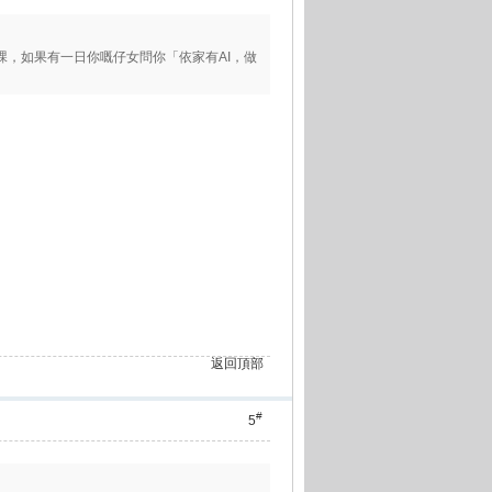
功課，如果有一日你嘅仔女問你「依家有AI，做
返回頂部
#
5