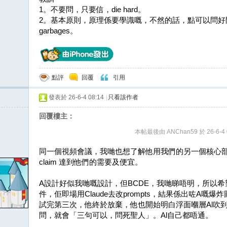
1。不要問，只要信，die hard。
2。基本原則，原理係要學識嘅，不然的話，點可以問好問
garbages。
點評
回覆
引用
發表於 26-6-4 08:14
|
只看該作者
回覆樓主：
本帖最後由 ANChan59 於 26-6-4 
同一個視頻會議，我哋也想了解他用我們的另一個核心部份
claim 達到他們的需要及便宜。
A設計好似我哋嘅設計，但BCDE，我哋睇唔明，所以
件，佢即場用Claude去改prompts，結果係出咗A嘅爆炸
試完第三次，他終於放棄，他也開始明白浮面嗰層Al吹到似層
問，就會「三句可以，問死聖人」。Al自己都唔通。