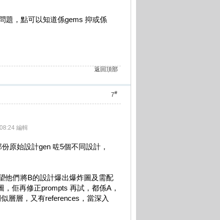
題，點可以知道係gems 抑或係
返回頂部
#
7
08:24 編輯
原始設計gen 咗5個不同設計，
希望他們將B的設計爆出爆炸圖及需配
圖，佢再修正prompts 再試，都係A，
層，又有references，當深入