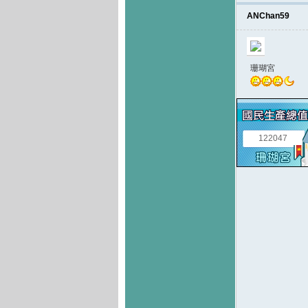
ANChan59
珊瑚宮
122047