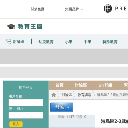
關於集團
集團品牌
討論區
幼兒教育
小學
中學
特殊教育
首頁
討論區
BK群組
幫
用戶登入
討論區
教育講場
港島區2-3歲的跳舞
用戶名稱：
密 碼：
查看:
1147
|
回覆:
0
教育
›
›
›
港島區2-3
登入