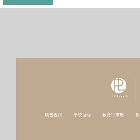
廣告查詢
學校搜尋
教育行事曆
教