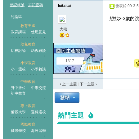
登記帳號
忘記密碼
luitaitai
發表於 09-3-5 
討論區
想找2-3歲的
教育王國
大宅
教育講場
使用意見
幼兒教育
幼校討論
幼教雜談
王國
1317
小學教育
小一選校
小學雜談
中學教育
‹ 上一主題
|
下一主題
›
升中派位
中學交流
初中教育
專上教育
備戰大學
選科選校
熱門主題
國際教育
國際學校
海外留學