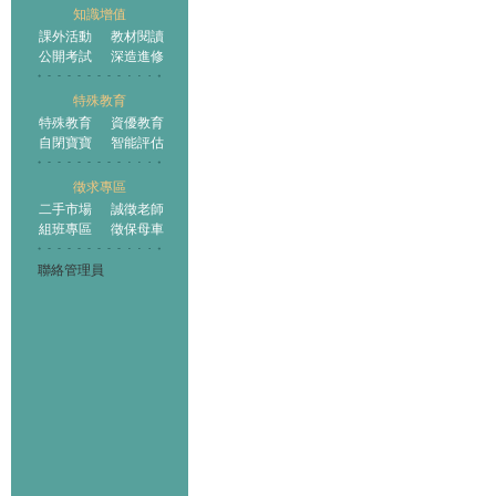
知識增值
課外活動
教材閱讀
公開考試
深造進修
特殊教育
特殊教育
資優教育
自閉寶寶
智能評估
徵求專區
二手市場
誠徵老師
組班專區
徵保母車
聯絡管理員