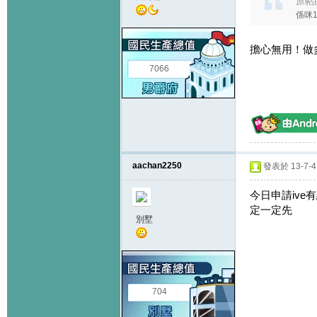
原帖
係咪1
擔心無用！做
7066
aachan2250
發表於 13-7-4 
今日申請ive有結
定一定先
別墅
704