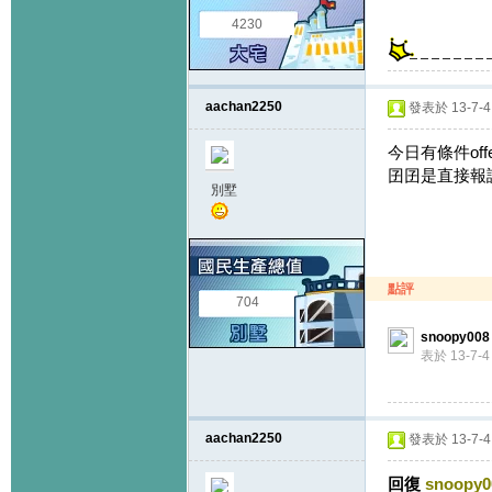
4230
aachan2250
發表於 13-7-4 
今日有條件offe
囝囝是直接報讀v
別墅
點評
704
snoopy008
表於 13-7-4 
aachan2250
發表於 13-7-4 
回復
snoopy0