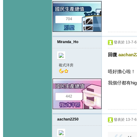
704
Miranda_Ho
發表於 13-7-6 
回復
aachan2
複式洋房
唔好擔心啦
我個仔都有high 
442
aachan2250
發表於 13-7-6 