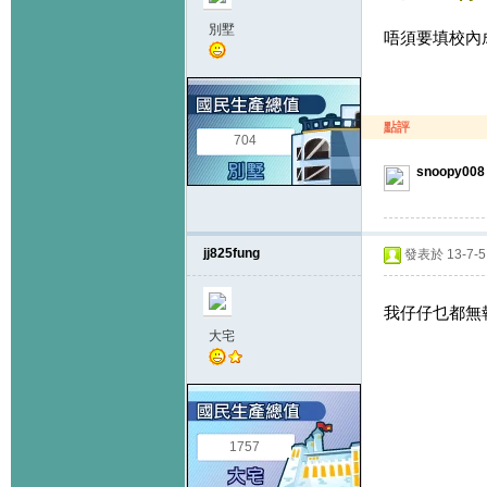
別墅
唔須要填校內成
點評
704
snoopy008
jj825fung
發表於 13-7-5 
我仔仔乜都無
大宅
1757