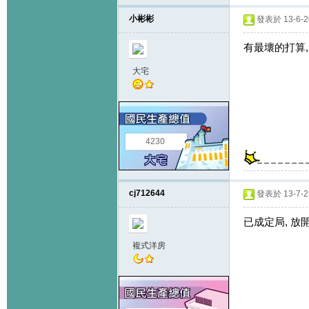
小彬彬
發表於 13-6-20
有最壞的打算,
大宅
4230
cj712644
發表於 13-7-2 
已成定局, 放開
複式洋房