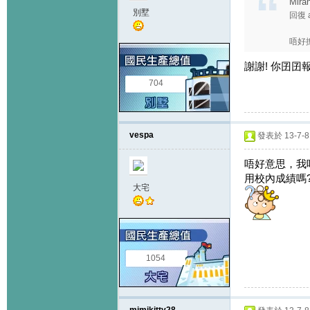
Mira
別墅
回復 
唔好
謝謝! 你囝囝
704
vespa
發表於 13-7-8 
唔好意思，我唔
用校內成績嗎
大宅
1054