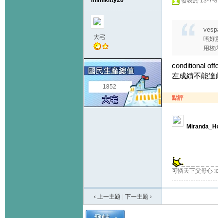
mimikitty28
發表於 13-7-8 
vesp
大宅
唔好意
用校內
conditiona
左成績不能達此
1852
點評
Miranda_H
可憐天下父母心 :cr
‹ 上一主題
|
下一主題
›