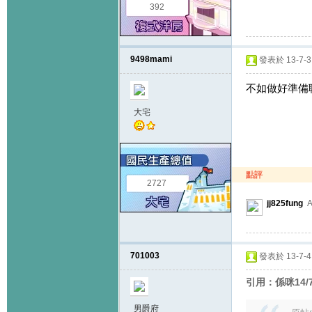
392
9498mami
發表於 13-7-3 
不如做好準備
大宅
點評
2727
jj825fung
A
701003
發表於 13-7-4 
引用：係咪14/
男爵府