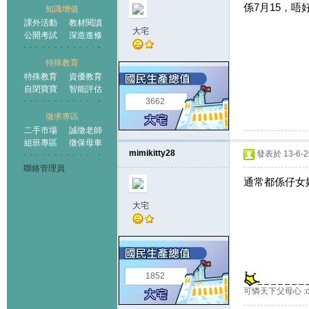
係7月15，
知識增值
課外活動
教材閱讀
大宅
公開考試
深造進修
特殊教育
特殊教育
資優教育
自閉寶寶
智能評估
3662
徵求專區
二手市場
誠徵老師
組班專區
徵保母車
mimikitty28
發表於 13-6-20
聯絡管理員
通常都係仔女
大宅
1852
可憐天下父母心 :cr