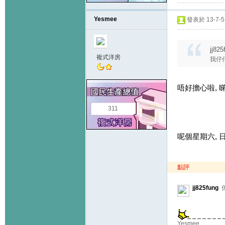
Yesmee
發表於 13-7-5 
jj82
複式洋房
我仔
唔好擔心啦, 
311
呢個星期六, 
點評
jj825fung
係
Yesmee