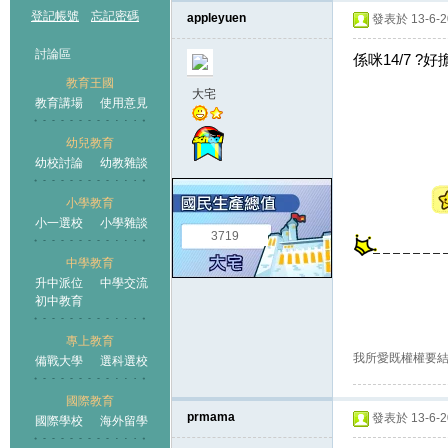
登記帳號
忘記密碼
appleyuen
發表於 13-6-20
討論區
係咪14/7 ?
教育王國
大宅
教育講場
使用意見
幼兒教育
幼校討論
幼教雜談
王國
小學教育
小一選校
小學雜談
3719
中學教育
升中派位
中學交流
初中教育
專上教育
我所愛既權權要
備戰大學
選科選校
國際教育
prmama
發表於 13-6-20
國際學校
海外留學