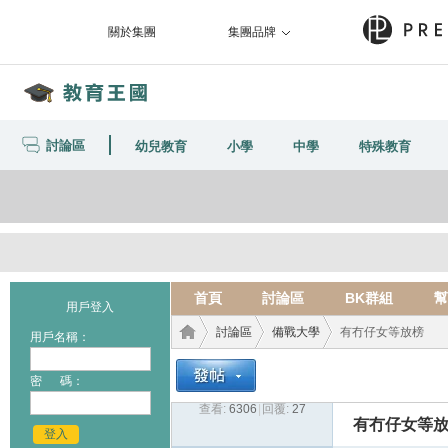
關於集團
集團品牌
討論區
幼兒教育
小學
中學
特殊教育
首頁
討論區
BK群組
幫
用戶登入
討論區
備戰大學
有冇仔女等放榜
用戶名稱：
密 碼：
查看:
6306
|
回覆:
27
教育
›
›
›
有冇仔女等
登入