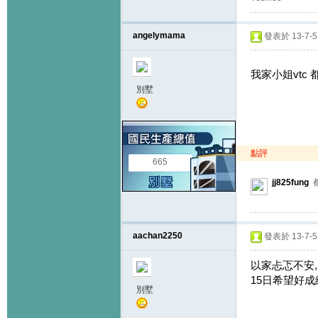
angelymama
發表於 13-7-5 
我家小姐vtc 都衰
別墅
點評
665
jj825fung
都
aachan2250
發表於 13-7-5 
以家忐忑不安, 
15日希望好成
別墅