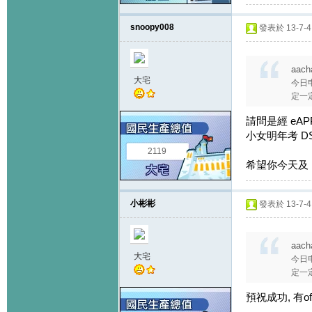
snoopy008
發表於 13-7-4 
aach
大宅
今日申
定一
請問是經 eAP
小女明年考 D
2119
希望你今天及 1
小彬彬
發表於 13-7-4 
aach
大宅
今日申
定一
預祝成功, 有o