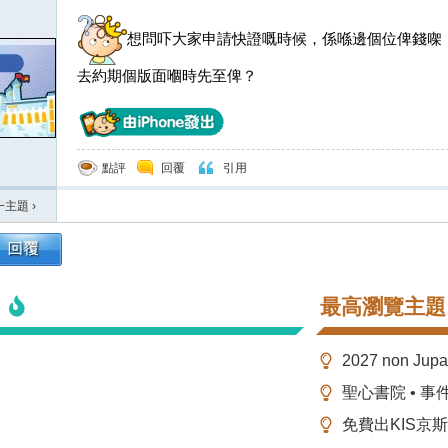
想問吓大家申請快證嘅時候，係喺邊個位俾錢㗎 ？
去約期個版面嗰時先至俾？
點評
回覆
引用
一主題
›
最高瀏覽主題
2027 non Ju
聖心書院 • 事
免費出KIS京