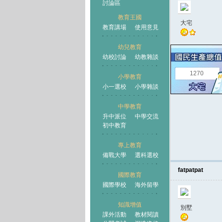
討論區
教育王國
大宅
教育講場
使用意見
幼兒教育
幼校討論
幼教雜談
王國
1270
小學教育
小一選校
小學雜談
中學教育
升中派位
中學交流
初中教育
專上教育
備戰大學
選科選校
fatpatpat
國際教育
國際學校
海外留學
知識增值
別墅
課外活動
教材閱讀