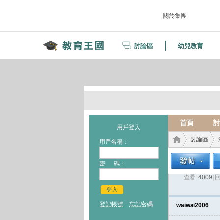
關於集團
討論區
幼兒教育
首頁
討
用戶登入
討論區
用戶名稱：
密 碼：
查看:
4009
|
回
教育
›
›
登入
登記帳號
忘記密碼
waiwai2006