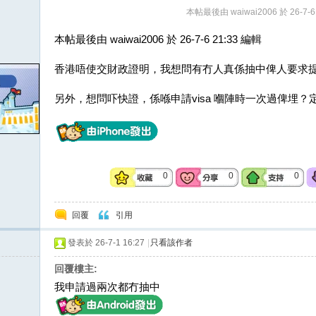
本帖最後由 waiwai2006 於 26-7-6
本帖最後由 waiwai2006 於 26-7-6 21:33 編輯
香港唔使交財政證明，我想問有冇人真係抽中俾人要求
另外，想問吓快證，係喺申請visa 嗰陣時一次過俾埋？定
0
0
0
回覆
引用
發表於 26-7-1 16:27
|
只看該作者
回覆樓主:
我申請過兩次都冇抽中