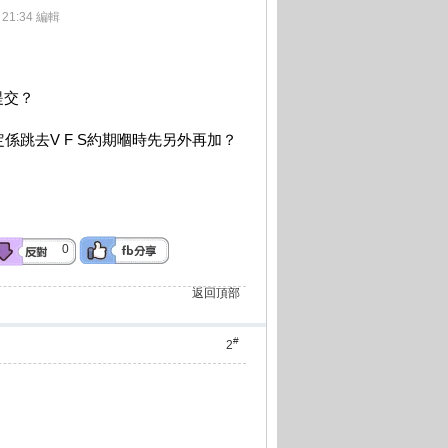
 21:34 編輯
提交？
係跳去V F S約期嗰時先另外再加？
0
返回頂部
#
2