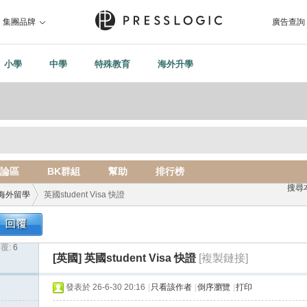
集團品牌
廣告查詢
小學
中學
特殊教育
海外升學
論區
BK群組
幫助
排行榜
搜尋
海外留學
英國student Visa 快證
覆:
6
›
[英國]
英國student Visa 快證
[複製鏈接]
發表於 26-6-30 20:16
|
只看該作者
|
倒序瀏覽
|
打印