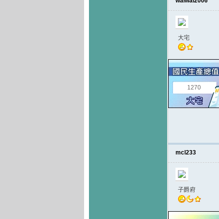
waiwai2006
大宅
1270
mcl233
子爵府