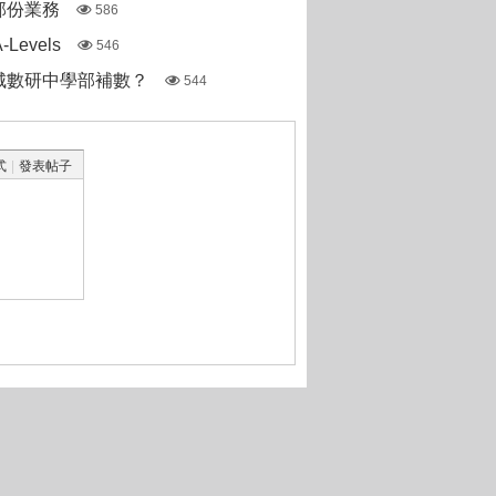
部份業務
586
Levels
546
城數研中學部補數？
544
式
|
發表帖子