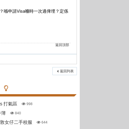
喺申請Visa嗰時一次過俾埋？定係
返回頂部
返回列表
pas 打氣區
998
件簿
840
斯敦女仔二手校服
644