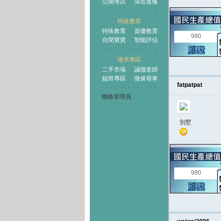
公開考試
深造進修
特殊教育
特殊教育
資優教育
980
自閉寶寶
智能評估
徵求專區
二手市場
誠徵老師
組班專區
徵保母車
fatpatpat
聯絡管理員
別墅
980