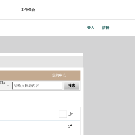
工作機會
登入
註冊
我的中心
本版
搜索
#
1