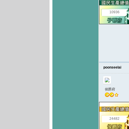
10936
poonseelai
侯爵府
24482