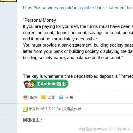
https://iasservices.org.uk/acceptable-bank-statement-for
"Personal Money
If you are paying for yourself, the funds must have been a
current account, deposit account, savings account, pens
and it must be immediately accessible.
You must provide a bank statement, building society passb
letter from your bank or building society displaying the 
building society name, and balance on the account."
The key is whether a time deposit/fixed deposit is "immed
點評
回覆
引用
發表於 26-7-6 21:34
|
只看該作者
回覆樓主：
本帖最後由 waiwai2006 於 26-7-6