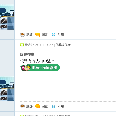
點評
回覆
引用
發表於 26-7-1 16:27
|
只看該作者
回覆樓主:
想問有冇人抽中過？
點評
回覆
引用