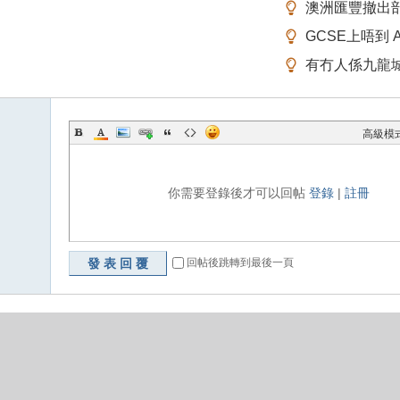
澳洲匯豐撤出
GCSE上唔到 A-
有冇人係九龍
高級模
你需要登錄後才可以回帖
登錄
|
註冊
發表回覆
回帖後跳轉到最後一頁