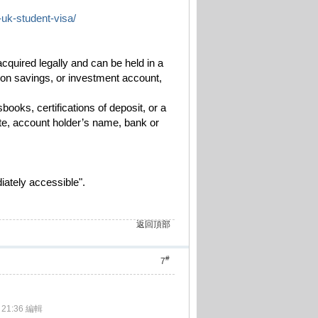
-uk-student-visa/
cquired legally and can be held in a
ion savings, or investment account,
ooks, certifications of deposit, or a
date, account holder’s name, bank or
iately accessible".
返回頂部
#
7
 21:36 編輯