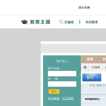
關於集團
討論區
幼兒教育
首頁
討
用戶登入
討論區
用戶名稱：
密 碼：
查看:
869
|
回
教育
›
›
登入
登記帳號
忘記密碼
wongwwcy