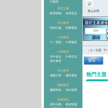
討論區
教育王國
禁止訪問
教育講場
使用意見
幼兒教育
幼校討論
幼教雜談
王國
544
小學教育
小一選校
小學雜談
‹ 上一主題
|
下
中學教育
升中派位
中學交流
初中教育
專上教育
熱門主題
備戰大學
選科選校
國際教育
國際學校
海外留學
知識增值
課外活動
教材閱讀