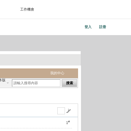
工作機會
登入
註冊
我的中心
本版
搜索
#
1