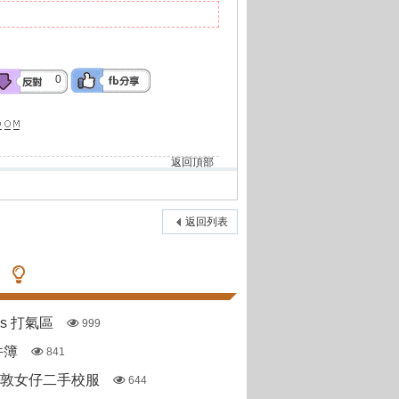
0
返回頂部
返回列表
pas 打氣區
999
件簿
841
斯敦女仔二手校服
644