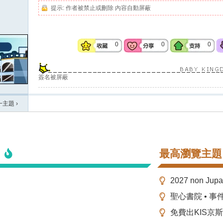
提示:
作者被禁止或刪除 內容自動屏蔽
0
0
0
簽名被屏蔽
一主題
›
最高瀏覽主題
2027 non Ju
聖心書院 • 事
免費出KIS京