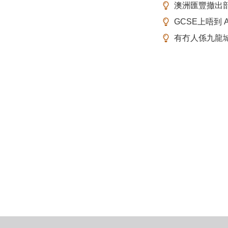
澳洲匯豐撤出
GCSE上唔到 A-
有冇人係九龍