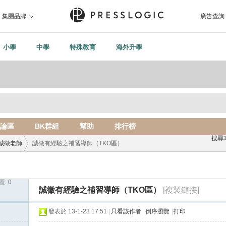
集團品牌
廣告查詢
小學
中學
特殊教育
海外升學
論區
BK群組
幫助
排行榜
搜尋
誠徵老師
誠徵有經驗之補習導師（TKO區）
覆:
0
›
誠徵有經驗之補習導師（TKO區）
[複製鏈接]
發表於 13-1-23 17:51
|
只看該作者
|
倒序瀏覽
|
打印