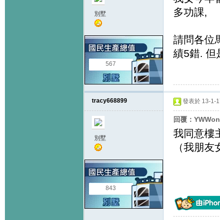
多功課,
別墅
請問各位馬
績5錯. 
567
tracy668899
發表於 13-1-17
回覆：YWWon
我同意樓
別墅
（我朋友
843