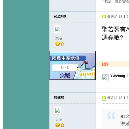
~ 我是一隻超級懶
e12340
發表於 13-1-15
聖若瑟有
馮堯敬?
大宅
點評
3443
YWWong
T
靚豬豬
發表於 13-1-15
e12
大宅
聖