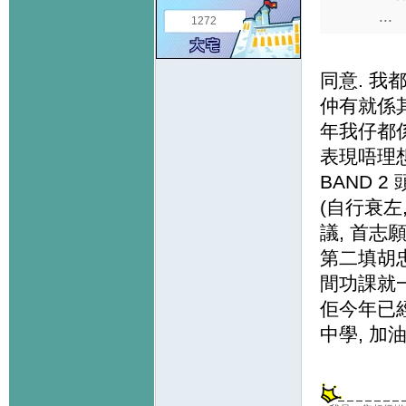
...
1272
同意. 我
仲有就係其
年我仔都
表現唔理想
BAND 2
(自行衰左
議, 首志
第二填胡忠
間功課就一
佢今年已經
中學, 加油 