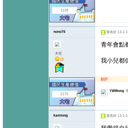
1128
nono76
發表於 13-1-16
青年會點都
大宅
我小兒都係b
點評
YWWong
希
2175
kamtong
發表於 13-1-16