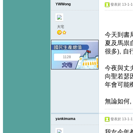
YWWong
發表於 13-1-16
大宅
今天到書局
夏及馬祟
很多), 
1128
今夜與丈
向聖若瑟
年會可能機
無論如何,
yankimama
發表於 13-1-17
我女今年都