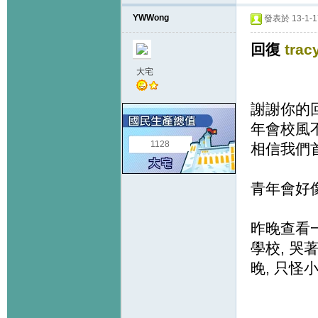
YWWong
發表於 13-1-17
回復
trac
大宅
謝謝你的回
年會校風
1128
相信我們
青年會好像
昨晚查看一
學校, 哭
晚, 只怪