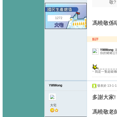
敬?
1272
馮曉敬係唔係
點評
YWWong
謝
你的豬豬公仔
~ 我是一隻超級懶
YWWong
發表於 13-1-15
多謝大家!
大宅
馮曉敬老師