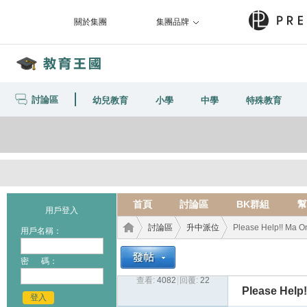
關於集團
集團品牌
討論區
幼兒教育
小學
中學
特殊教育
首頁
討論區
BK群組
幫
用戶登入
討論區
升中派位
Please Help!! Ma
用戶名稱：
密 碼：
查看:
4082
|
回覆:
22
教育
›
›
›
Please Hel
登入