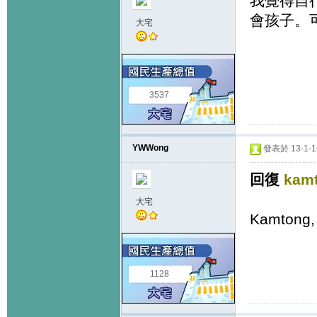
我覺得自
會孩子。
大宅
3537
YWWong
發表於 13-1-16
回復
kam
大宅
Kamton
1128