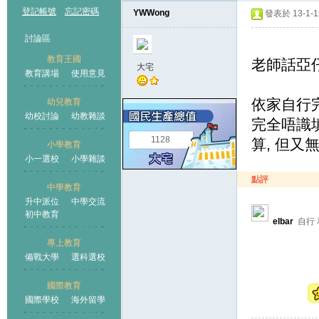
登記帳號
忘記密碼
YWWong
發表於 13-1-15
討論區
教育王國
老師話亞仔只
大宅
教育講場
使用意見
依家自行完
幼兒教育
幼校討論
幼教雜談
王國
完全唔識
1128
算, 但又無
小學教育
小一選校
小學雜談
點評
中學教育
升中派位
中學交流
初中教育
elbar
自行 
專上教育
備戰大學
選科選校
國際教育
國際學校
海外留學