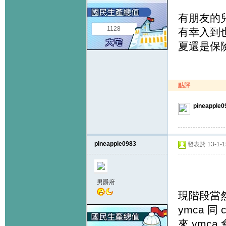
有朋友的兒
1128
有幸入到
夏還是保險
點評
pineapple0
pineapple0983
發表於 13-1-15
男爵府
現階段當然
ymca 同 
來 ymc