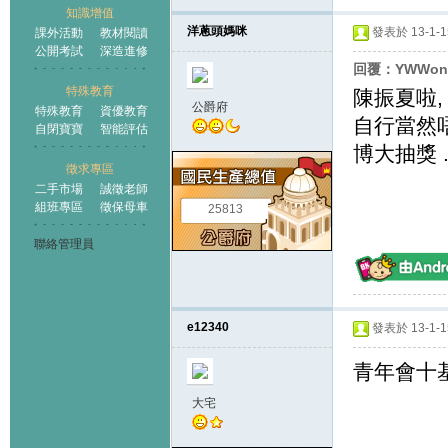
知識增值
洋蔥頭媽咪
發表於 13-1-15
課外活動
教材閱讀
公開考試
深造進修
回覆：YWWon
特殊教育
陳振夏啦,
公爵府
特殊教育
資優教育
自行當然唔
自閉寶寶
智能評估
博大抽獎 
徵求專區
二手市場
誠徵老師
組班專區
徵保母車
25813
聯絡管理員
e12340
發表於 13-1-15
青年會十
大宅