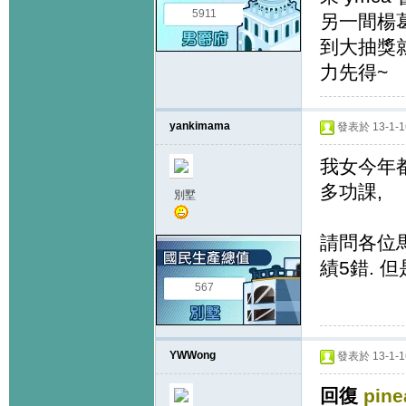
5911
另一間楊
到大抽獎
力先得~
yankimama
發表於 13-1-16
我女今年都
多功課,
別墅
請問各位馬
績5錯. 
567
YWWong
發表於 13-1-16
回復
pine