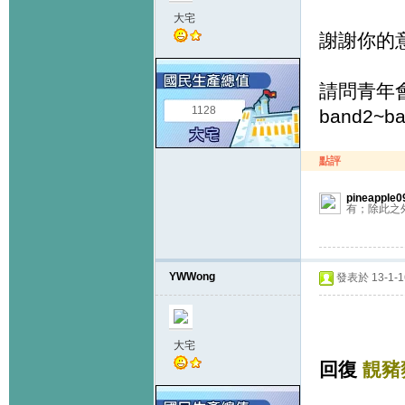
大宅
謝謝你的意
請問青年
1128
band2~
點評
pineapple0
有；除此之
YWWong
發表於 13-1-16
大宅
回復
靚豬