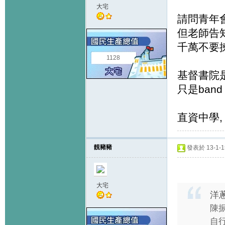
大宅
請問青年會
但老師告知是
千萬不要揀
1128
基督書院是
只是band
直資中學, 
靚豬豬
發表於 13-1-15
大宅
洋蔥
陳振
自行