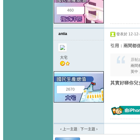
460
antia
發表於 12-12-2
引用：兩間都係
大宅
原帖
兩間
英中，
其實好睇你兒女
2670
‹ 上一主題
|
下一主題
›