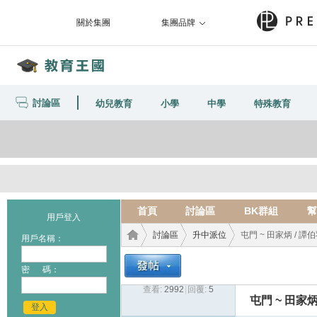
關於集團
集團品牌
討論區
幼兒教育
小學
中學
特殊教育
首頁
討論區
BK群組
幫
用戶登入
討論區
升中派位
屯門 ~ 田家炳 / 譚
用戶名稱：
密 碼：
查看:
2992
|
回覆:
5
教育
›
›
›
屯門 ~ 田家炳
登入