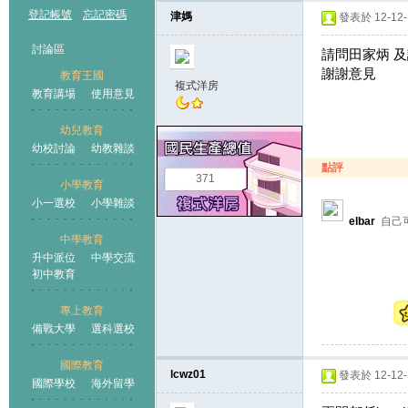
登記帳號
忘記密碼
津媽
發表於 12-12-1
討論區
請問田家炳 及
謝謝意見
教育王國
複式洋房
教育講場
使用意見
幼兒教育
幼校討論
幼教雜談
王國
點評
371
小學教育
小一選校
小學雜談
elbar
自己可
中學教育
升中派位
中學交流
初中教育
專上教育
備戰大學
選科選校
國際教育
lcwz01
發表於 12-12-1
國際學校
海外留學