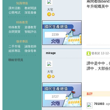
兩間都係ba
知識增值
年升呢嘅英中
課外活動
教材閱讀
大宅
公開考試
深造進修
特殊教育
特殊教育
資優教育
自閉寶寶
智能評估
2239
徵求專區
二手市場
誠徵老師
組班專區
徵保母車
mirage
發表於 12-12-1
聯絡管理員
譚中是中中，但
譚中，大部份
大宅
點評
3727
701003
ag