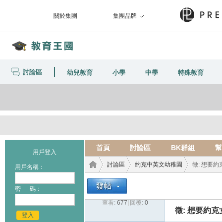
關於集團
集團品牌
討論區
幼兒教育
小學
中學
特殊教育
首頁
討論區
BK群組
幫
用戶登入
討論區
約克中英文幼稚園
徵: 想要約克
用戶名稱：
密 碼：
查看:
677
|
回覆:
0
教育
›
›
›
徵: 想要約克女
登入