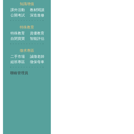
知識增值
課外活動
教材閱讀
公開考試
深造進修
特殊教育
特殊教育
資優教育
自閉寶寶
智能評估
徵求專區
二手市場
誠徵老師
組班專區
徵保母車
聯絡管理員