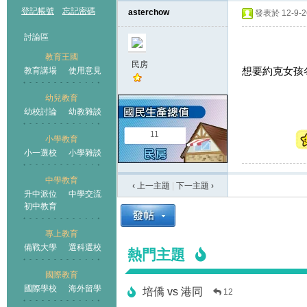
登記帳號
忘記密碼
asterchow
發表於 12-9-26
討論區
教育王國
民房
想要約克女孩冬季
教育講場
使用意見
幼兒教育
幼校討論
幼教雜談
王國
11
小學教育
小一選校
小學雜談
中學教育
‹ 上一主題
|
下一主題
›
升中派位
中學交流
初中教育
專上教育
備戰大學
選科選校
熱門主題
國際教育
國際學校
海外留學
培僑 vs 港同
12