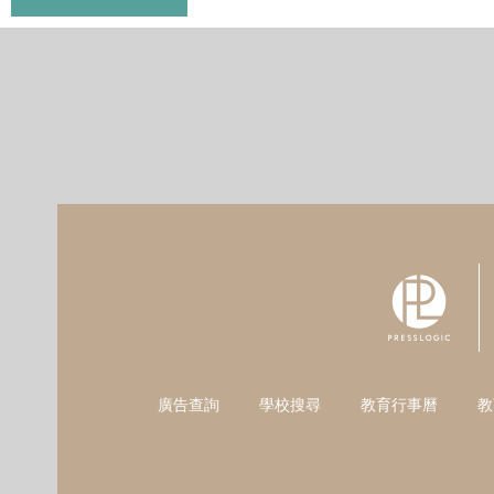
廣告查詢
學校搜尋
教育行事曆
教