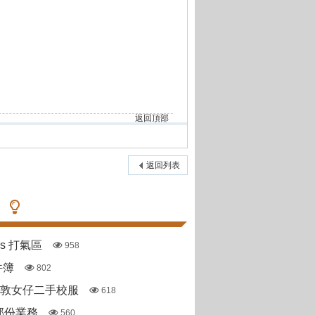
返回頂部
返回列表
pas 打氣區
958
件簿
802
斯敦女仔二手校服
618
部份業務
560