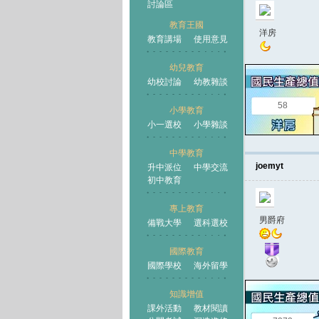
討論區
教育王國
洋房
教育講場
使用意見
幼兒教育
幼校討論
幼教雜談
王國
58
小學教育
小一選校
小學雜談
中學教育
joemyt
升中派位
中學交流
初中教育
專上教育
男爵府
備戰大學
選科選校
國際教育
國際學校
海外留學
知識增值
課外活動
教材閱讀