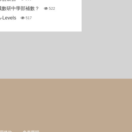
城數研中學部補數？
522
Levels
517