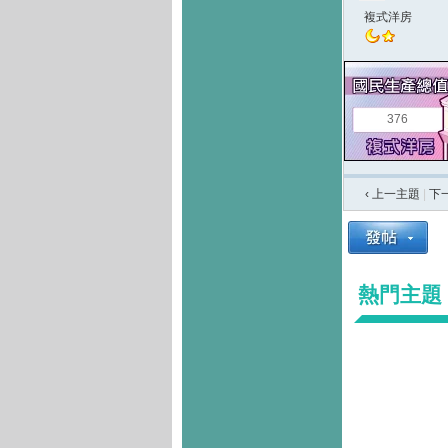
複式洋房
376
‹ 上一主題
|
下
熱門主題