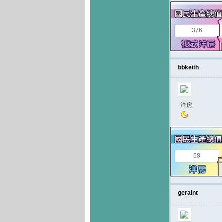
376
bbkeith
洋房
58
geraint