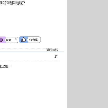
係唔我嘅問題呢?
0
返回頂部
#
2
2號 !