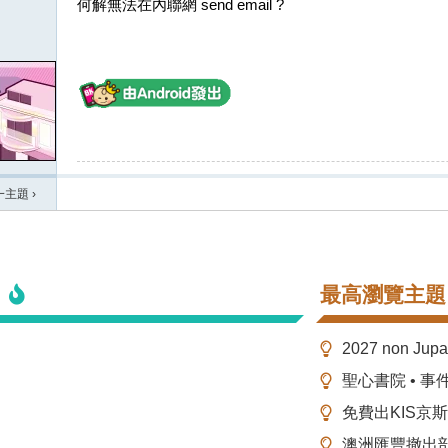
何解無法在內聯網 send email ?
一主題
›
最高瀏覽主題
2027 non Ju
聖心書院 • 事
免費出KIS京
澳洲匯豐撤出