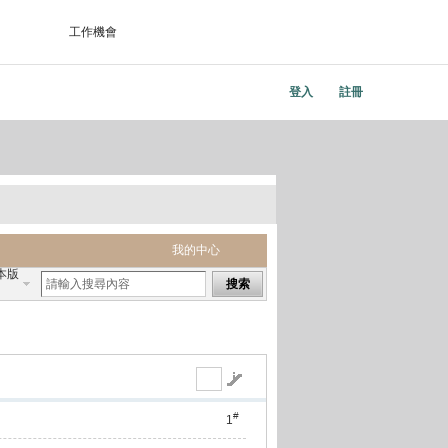
工作機會
登入
註冊
我的中心
本版
搜索
#
1