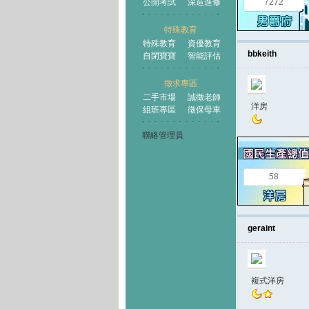
公開考試
深造進修
7272
特殊教育
特殊教育
資優教育
bbkeith
自閉寶寶
智能評估
徵求專區
二手市場
誠徵老師
洋房
組班專區
徵保母車
聯絡管理員
58
geraint
複式洋房