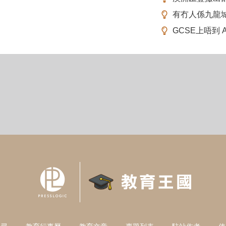
有冇人係九龍
GCSE上唔到 A-