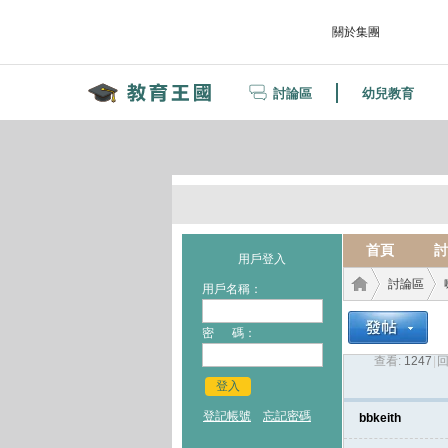
關於集團
討論區
幼兒教育
首頁
討
用戶登入
討論區
用戶名稱：
密 碼：
查看:
1247
|
回
教育
›
›
登入
登記帳號
忘記密碼
bbkeith