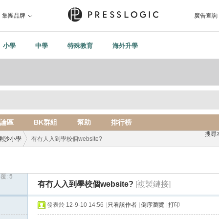
集團品牌
廣告查詢
小學
中學
特殊教育
海外升學
論區
BK群組
幫助
排行榜
搜尋
喇沙小學
有冇人入到學校個website?
覆:
5
›
有冇人入到學校個website?
[複製鏈接]
發表於 12-9-10 14:56
|
只看該作者
|
倒序瀏覽
|
打印