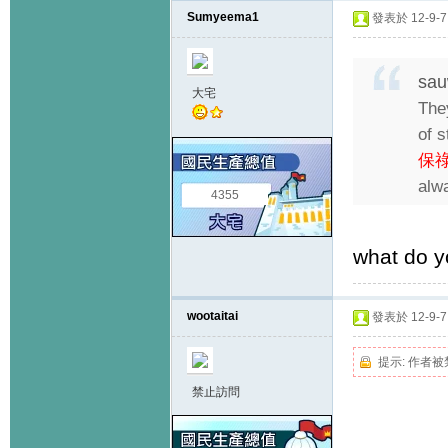
Sumyeema1
發表於 12-9-7 
sau
大宅
The
of 
保祿
alw
4355
what do y
wootaitai
發表於 12-9-7 
提示:
作者被
禁止訪問