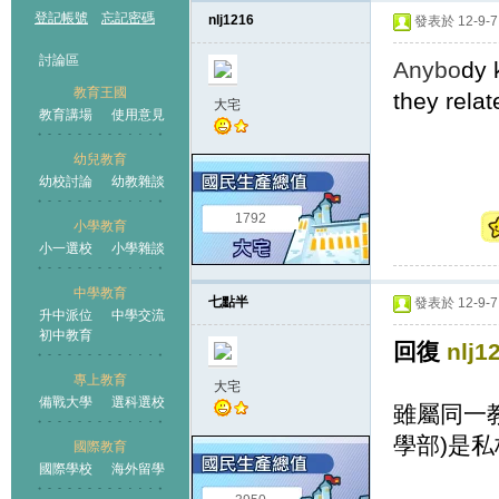
登記帳號
忘記密碼
nlj1216
發表於 12-9-7 
討論區
Anybo
dy
教育王國
they rela
大宅
教育講場
使用意見
幼兒教育
幼校討論
幼教雜談
王國
1792
小學教育
小一選校
小學雜談
中學教育
七點半
發表於 12-9-7 
升中派位
中學交流
初中教育
回復
nlj1
專上教育
大宅
備戰大學
選科選校
雖屬同一教
學部)是私校
國際教育
國際學校
海外留學