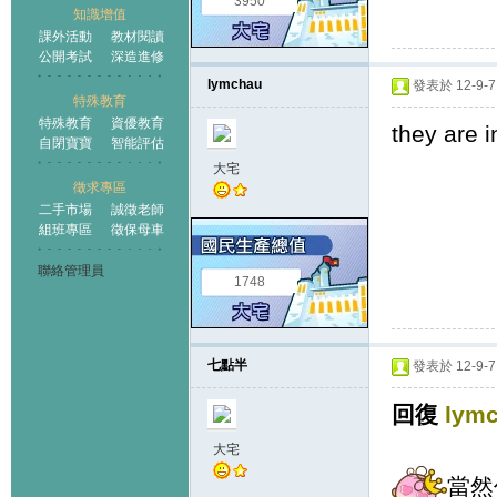
3950
知識增值
課外活動
教材閱讀
公開考試
深造進修
lymchau
發表於 12-9-7 
特殊教育
特殊教育
資優教育
they are i
自閉寶寶
智能評估
大宅
徵求專區
二手市場
誠徵老師
組班專區
徵保母車
聯絡管理員
1748
七點半
發表於 12-9-7 
回復
lym
大宅
當然