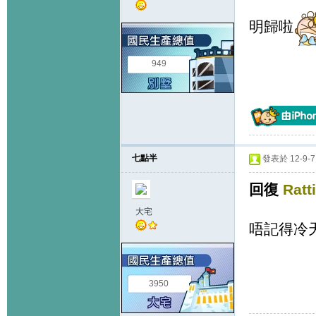
明歸啦
949
七點半
發表於 12-9-7 
回復
Ratt
大宅
唔記得冷
3950