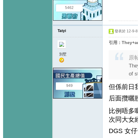
5462
Tatyi
發表於 12-9-8 
引用：They+ar
別墅
原
The
of s
但係前日我
949
后面攬曬
比例唔多嘅
次同大女
DGS 女