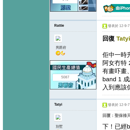
Rattie
發表於 12-9-7 
回復
Taty
男爵府
佢中一時
阿女冇特 
有畫吓畫
5087
band 1
入到應該係
Tatyi
發表於 12-9-7 
回覆：聖保祿天主教
下！已經b
別墅