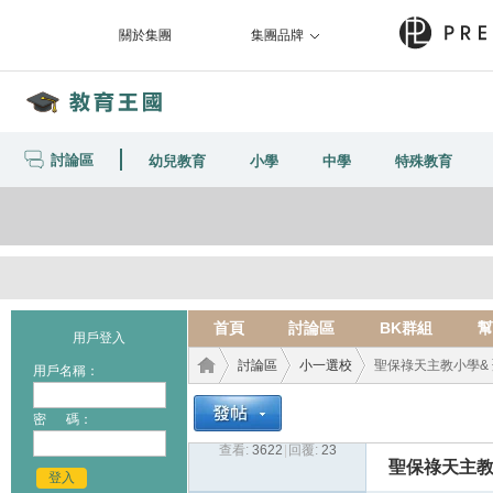
關於集團
集團品牌
討論區
幼兒教育
小學
中學
特殊教育
首頁
討論區
BK群組
幫
用戶登入
討論區
小一選校
聖保祿天主教小學& 聖保祿學
用戶名稱：
密 碼：
查看:
3622
|
回覆:
23
教育
›
›
›
聖保祿天主教小學&
登入