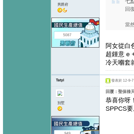
七點
男爵府
回復
當然
5087
阿女從白
超鍾意 e
冷天嗰套
Tatyi
發表於 12-9-7 
回覆：聖保祿天主教
恭喜你呀！
別墅
SPPCS
949