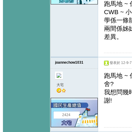
跑馬地 
CWB 
學係一條
兩間係姊妹
差異。
joannechow1031
發表於 12-9-7 
跑馬地 ~
舍?
大宅
我想問幾時會
謝!
2424