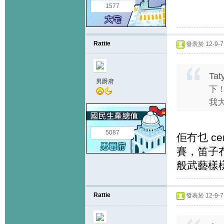
1577
Rattie
發表於 12-9-7 
Tat
男爵府
下
我大
5087
佢冇乜 c
賽，笛子冇
般武藝樣
Rattie
發表於 12-9-7 