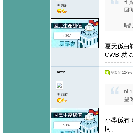
七點
男爵府
回復
唔
5087
夏天係白
CWB 就 
Rattie
發表於 12-9-7 
nlj
男爵府
聖
小學係冇 
5087
同。