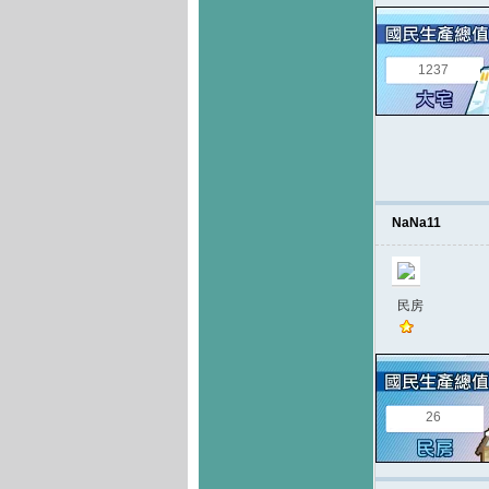
1237
NaNa11
民房
26