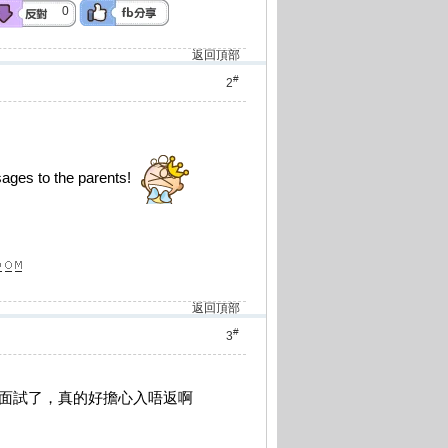
0
返回頂部
#
2
sages to the parents!
返回頂部
#
3
快面試了，真的好擔心入唔返啊