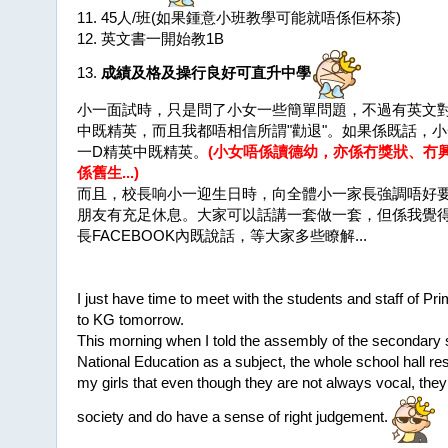
11. 45人/班(如果鍾意小班教學可能就唔係佢杯茶)
12. 英文書一開始教1B
13.
成績及格及操行良好可直升中學
小一面試時，只是問了小女一些簡單問題，不過有英文
中既精英，而且我都唔相信所謂"勸退"。如果係既話，
一D精英中既精英
。
(小女唔係讀德幼，亦係冇獎狀、冇
係舊生...)
而且，校長响小一迎生日時，向全體小一家長強調唔好
朋友有充足休息。大家可以話講一套做一套，但係我覺得
長FACEBOOK內既說話，等大家多些瞭解...
I just have time to meet with the students and staff of Pr
to KG tomorrow.
This morning when I told the assembly of the secondary se
National Education as a subject, the whole school hall r
my girls that even though they are not always vocal, they
society and do have a sense of right judgement.