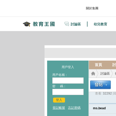
關於集團
討論區
幼兒教育
首頁
討
用戶登入
討論區
用戶名稱：
密 碼：
查看:
32292
|
回
教育
›
›
登入
登記帳號
忘記密碼
ms.bead