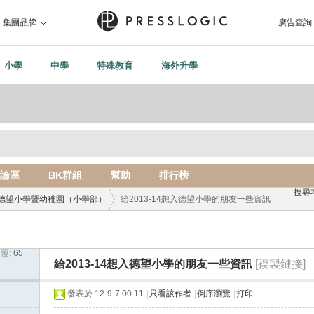
集團品牌
廣告查詢
小學
中學
特殊教育
海外升學
論區
BK群組
幫助
排行榜
搜尋
德望小學暨幼稚園（小學部）
給2013-14想入德望小學的朋友一些資訊
覆:
65
›
給2013-14想入德望小學的朋友一些資訊
[複製鏈接]
發表於 12-9-7 00:11
|
只看該作者
|
倒序瀏覽
|
打印