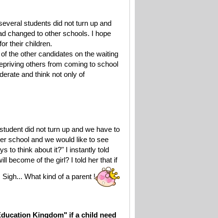
everal students did not turn up and
ad changed to other schools. I hope
r their children.
 of the other candidates on the waiting
 depriving others from coming to school
iderate and think not only of
tudent did not turn up and we have to
ther school and we would like to see
 to think about it?" I instantly told
l become of the girl? I told her that if
 Sigh... What kind of a parent !
"Education Kingdom" if a child need