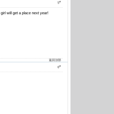
#
5
l will get a place next year!
返回頂部
#
6