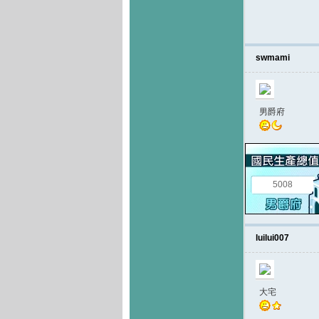
swmami
男爵府
5008
luilui007
大宅