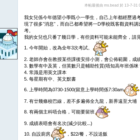
本帖最後由 ms.bead 於 13-7-31 
我女兒係今年德望小學既小一學生，自己上年都經歷過
現了很多"消息"，而自己都希望將一D學校既客觀資料
考。
我的女兒也只番了幾日學，有些資料可能未能齊全，請
1. 今年開始，改為全年3次考試。
2. 老師亦會在教授某些課後安排小測，會公佈範圍，成
3. 數學有中及英，但英數只是輔助性質(唔知高年班係咪
4. 常識是用英文課本
5. 每星期有中、英文默書
6. 上學時間為0730-1500(留意上學時間係7:30am
7. 有廿幾條校巴線，差不多遍佈全九龍，新界遠至大埔
8. 有兩個主科唔合格，可能要留班
9. 成績表唔會有名次(減少比較...)
10. 自設廚房
，$22/餐，不設送飯