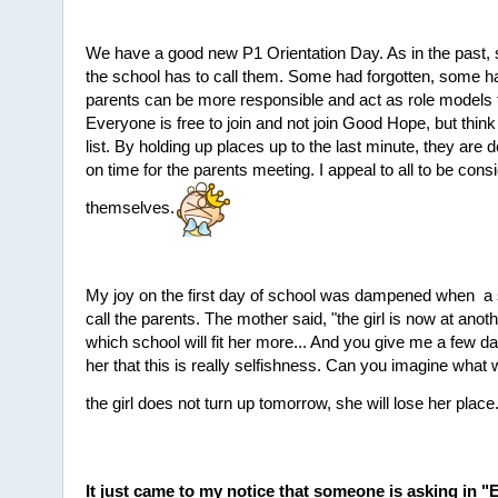
We have a good new P1 Orientation Day. As in the past, s
the school has to call them. Some had forgotten, some h
parents can be more responsible and act as role models fo
Everyone is free to join and not join Good Hope, but think
list. By holding up places up to the last minute, they are
on time for the parents meeting. I appeal to all to be cons
themselves.
My joy on the first day of school was dampened when a s
call the parents. The mother said, "the girl is now at ano
which school will fit her more... And you give me a few days
her that this is really selfishness. Can you imagine what wil
the girl does not turn up tomorrow, she will lose her place.
It just came to my notice that someone is asking in 