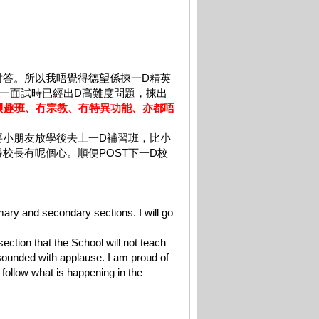
對答。所以我唔覺得德望係揀一D精英
小一面試時已經出D高難度問題，揀出
興趣班、冇宗教、冇特異功能、亦都唔
要小朋友放學後去上一D補習班，比小
校長有呢個心。順便POST下一D校
imary and secondary sections. I will go
ction that the School will not teach
esounded with applause. I am proud of
 follow what is happening in the