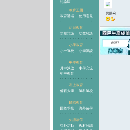
討論區
教育王國
男爵府
教育講場
使用意見
幼兒教育
幼校討論
幼教雜談
王國
6957
小學教育
小一選校
小學雜談
中學教育
升中派位
中學交流
初中教育
專上教育
備戰大學
選科選校
國際教育
國際學校
海外留學
知識增值
課外活動
教材閱讀