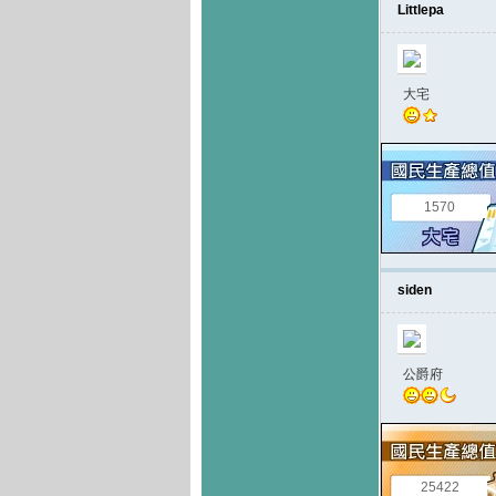
Littlepa
大宅
1570
siden
公爵府
25422