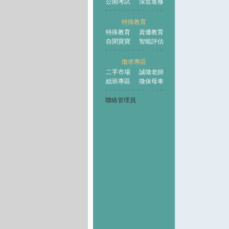
公開考試
深造進修
特殊教育
特殊教育
資優教育
自閉寶寶
智能評估
徵求專區
二手市場
誠徵老師
組班專區
徵保母車
聯絡管理員