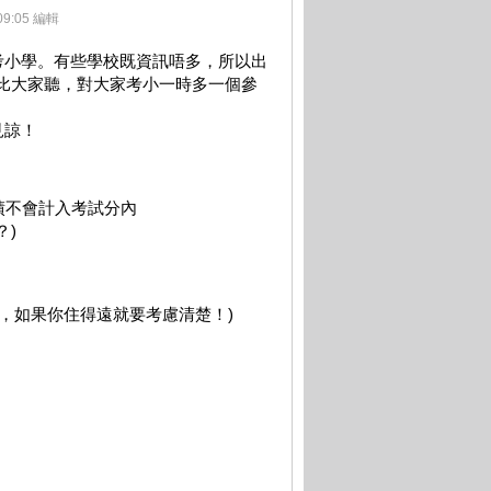
09:05 編輯
考小學。有些學校既資訊唔多，所以出
講比大家聽，對大家考小一時多一個參
見諒！
績不會計入考試分內
？)
，如果你住得遠就要考慮清楚！)