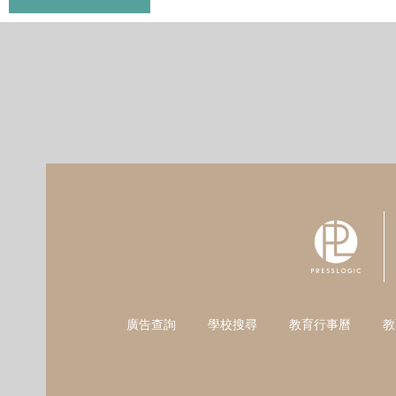
廣告查詢
學校搜尋
教育行事曆
教