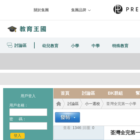
關於集團
集團品牌
討論區
幼兒教育
小學
中學
特殊教育
首頁
討論區
BK群組
幫
用戶登入
討論區
小一選校
荃灣全完第一小學
用戶名稱：
密 碼：
查看:
1346
|
回覆:
0
教育
›
›
›
荃灣全完第
登入