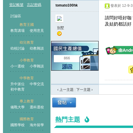
登記帳號
忘記密碼
tomato100hk
發表於 12-9-3 
討論區
請問好唔好咖？
及姑奶都話好
教育王國
別墅
教育講場
使用意見
幼兒教育
幼校討論
幼教雜談
王國
866
小學教育
小一選校
小學雜談
中學教育
升中派位
中學交流
初中教育
‹ 上一主題
|
下一主題
›
專上教育
備戰大學
選科選校
熱門主題
國際教育
國際學校
海外留學