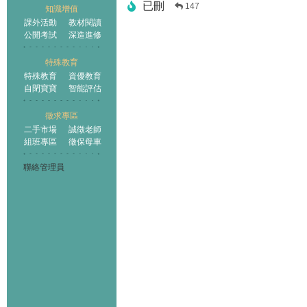
已刪
147
知識增值
課外活動
教材閱讀
公開考試
深造進修
特殊教育
特殊教育
資優教育
自閉寶寶
智能評估
徵求專區
二手市場
誠徵老師
組班專區
徵保母車
聯絡管理員