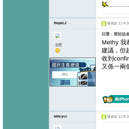
HopeLJ
發表於 12-8-30
回覆：耀能協
Methy
別墅
建議，但超快
收到conf
又係一兩
861
wincycc
發表於 12-8-30