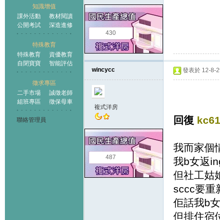
知識增值
課外活動
教材閱讀
公開考試
深造進修
430
特殊教育
特殊教育
資優教育
自閉寶寶
智能評估
wincycc
發表於 12-8-29
徵求專區
二手市場
誠徵老師
組班專區
徵保母車
複式洋房
回復
kc6
聯絡管理員
我而家個
487
我b女返ing
但社工姑
sccc要
佢話我b
但排住宿