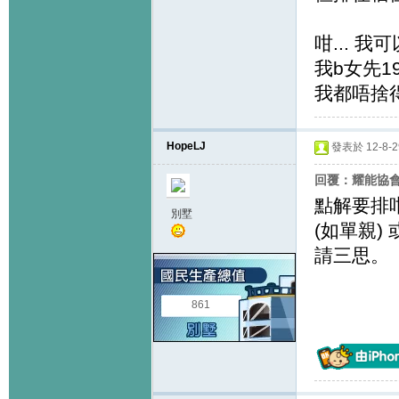
咁... 我
我b女先1
我都唔捨
HopeLJ
發表於 12-8-29
回覆：耀能協
點解要排
別墅
(如單親
請三思。
861