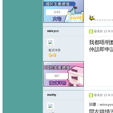
1193
wincycc
發表於 12-8-31
我都唔明
仲話即申請
複式洋房
487
methy
發表於 12-8-31
回覆：wincyc
問左咩情