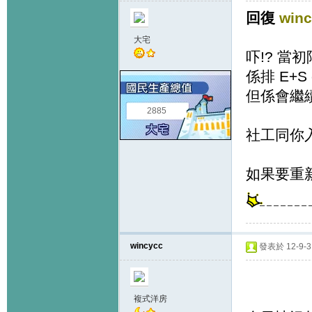
回復
win
大宅
吓!? 當初
係排 E+S
但係會繼
2885
社工同你入
如果要重
wincycc
發表於 12-9-3 
複式洋房