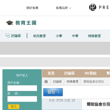
關於集團
集團品牌
討論區
幼兒教育
小學
中學
特殊教育
首頁
討論區
BK群組
幫
用戶登入
討論區
特殊教育
耀能協會住宿位
用戶名稱：
密 碼：
查看:
3725
|
回覆:
22
教育
›
›
›
耀能協會住
登入