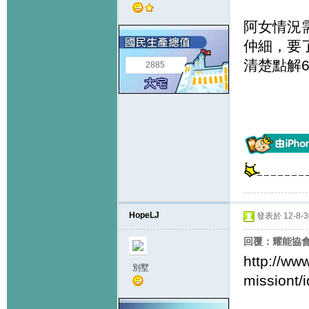
阿女情況
仲細，要
清楚點解
2885
HopeLJ
發表於 12-8-30
回覆：耀能協
http://ww
別墅
missiont/