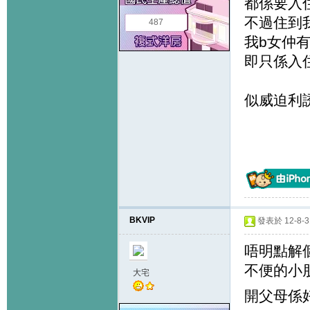
都係要入
不過住到
487
我b女仲
即只係入
似威迫利
BKVIP
發表於 12-8-31
唔明點解個
不便的小
大宅
開父母係