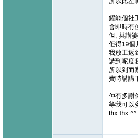
所以比左呢個
耀能個社
會即時有
但, 莫講
佢得19個月
我放工返
講到呢度
所以到而
費時講講
仲有多謝
等我可以
thx thx ^^