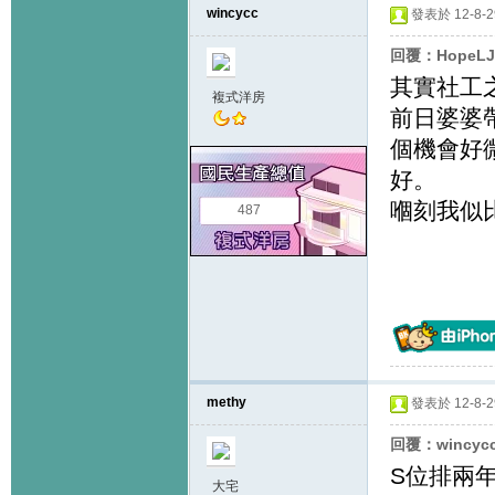
wincycc
發表於 12-8-29
回覆：HopeL
其實社工
複式洋房
前日婆婆
個機會好
好。
嗰刻我似
487
methy
發表於 12-8-29
回覆：wincyc
S位排兩年
大宅