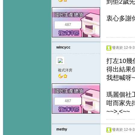
到佢2歲
衷心多謝
487
wincycc
發表於 12-9-3 
打左10幾
得出結果係
複式洋房
我想喊呀~~
瑪麗個社工
487
咁而家先
~~>,<~~
methy
發表於 12-9-3 