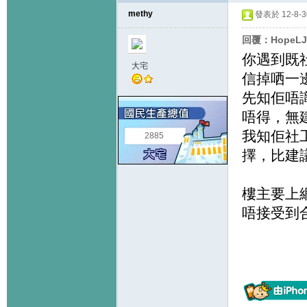
methy
發表於 12-8-30
回覆：HopeL
你遇到既
大宅
信掉哂一
先知佢唔
唔得，無
我知佢社
2885
擇，比建
樓主要上
唔接受到