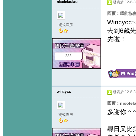
nicolelaulau
發表於 12-8-31
回覆：耀能協
Wincy
複式洋房
去到6歲
先啦！
283
wincycc
發表於 12-8-31
回覆：nicolel
多謝你 ^.^
複式洋房
尋日又比第