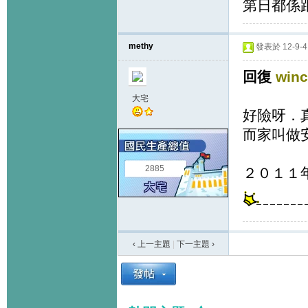
第日都係
methy
發表於 12-9-4 
回復
win
大宅
好險呀．
而家叫做
2885
２０１１
‹ 上一主題
|
下一主題
›