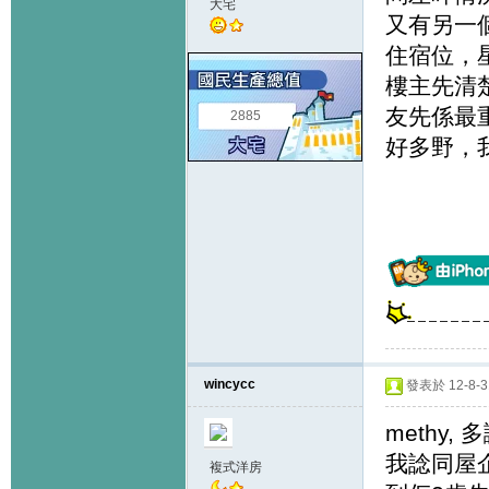
大宅
又有另一
住宿位，
樓主先清
友先係最
2885
好多野，
wincycc
發表於 12-8-31
methy
我諗同屋
複式洋房