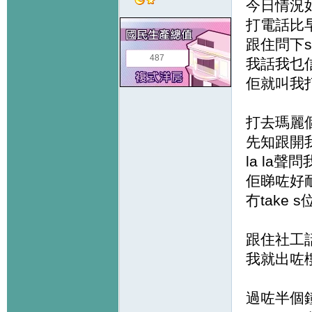
今日情況
打電話比
跟住問下
487
我話我乜
佢就叫我
打去瑪麗
先知跟開
la la聲
佢睇咗好耐
冇take s
跟住社工話
我就出咗樓
過咗半個鐘佢