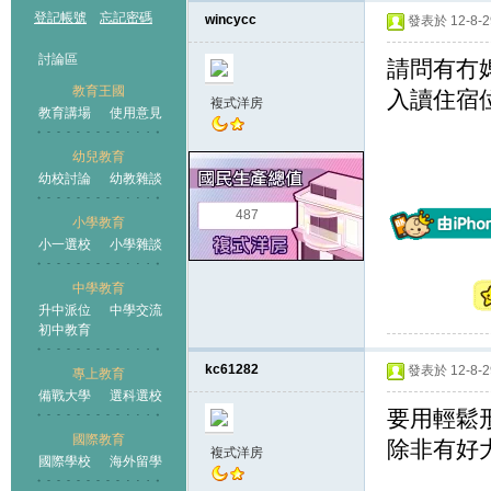
登記帳號
忘記密碼
wincycc
發表於 12-8-29
討論區
請問有冇
教育王國
入讀住宿
複式洋房
教育講場
使用意見
幼兒教育
幼校討論
幼教雜談
王國
487
小學教育
小一選校
小學雜談
中學教育
升中派位
中學交流
初中教育
kc61282
發表於 12-8-29
專上教育
備戰大學
選科選校
要用輕鬆
國際教育
除非有好
複式洋房
國際學校
海外留學