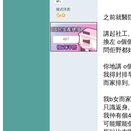
複式洋房
之前就醫
講起社工,
487
換左 o個
問佢野都
你地講 o個d
我得封排早
而家排到,
我b女而家
只識返身,
我仲有個4
可能耀能