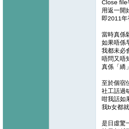
Close f
用返一開
即2011
當時真係
如果唔係
我都未必
唔問又唔
真係「繑
至於個宿
社工話過咗
咁我話如
我b女都就
是日虛驚