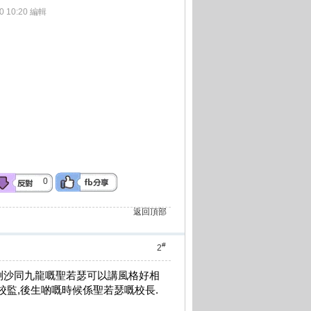
0 10:20 編輯
0
返回頂部
#
2
嘅喇沙同九龍嘅聖若瑟可以講風格好相
嘅校監,後生啲嘅時候係聖若瑟嘅校長.