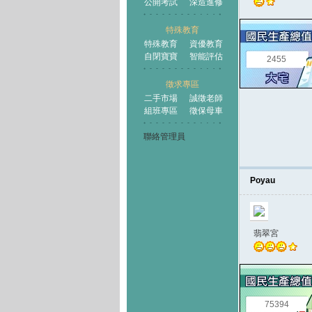
公開考試
深造進修
特殊教育
特殊教育
資優教育
自閉寶寶
智能評估
2455
徵求專區
二手市場
誠徵老師
組班專區
徵保母車
聯絡管理員
Poyau
翡翠宮
75394