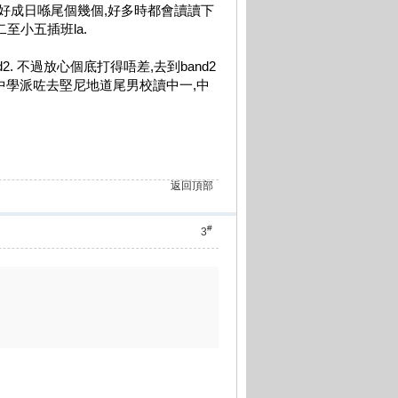
好成日喺尾個幾個,好多時都會讀讀下
至小五插班la.
. 不過放心個底打得唔差,去到band2
上中學派咗去堅尼地道尾男校讀中一,中
返回頂部
#
3