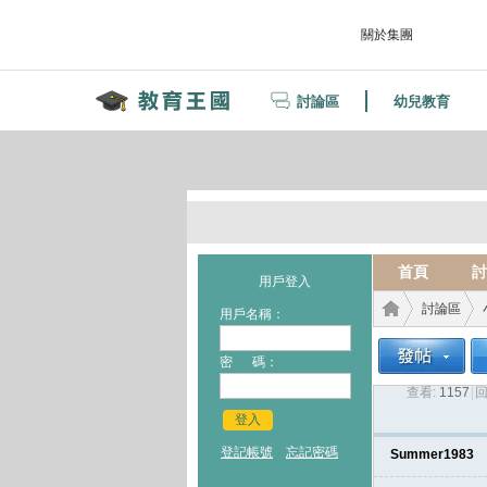
關於集團
討論區
幼兒教育
首頁
討
用戶登入
討論區
用戶名稱：
密 碼：
查看:
1157
|
回
教育
›
›
登入
登記帳號
忘記密碼
Summer1983