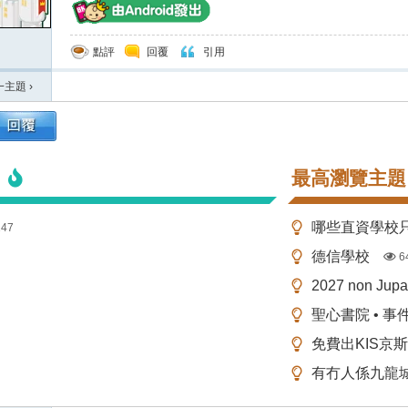
點評
回覆
引用
一主題
›
最高瀏覽主題
147
德信學校
6
2027 non Ju
聖心書院 • 事
免費出KIS京
有冇人係九龍