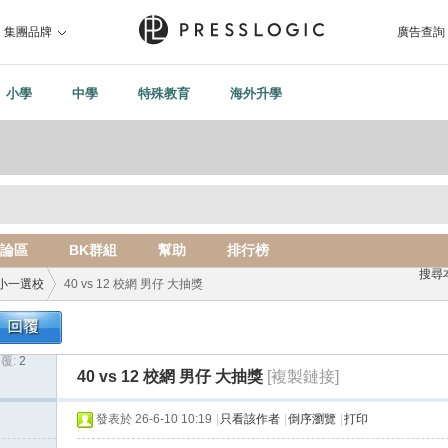
集團品牌
廣告查詢
小學
中學
特殊教育
海外升學
論區
BK群組
幫助
排行榜
搜尋
小一選校
40 vs 12 校網 男仔 大抽獎
覆:
2
›
40 vs 12 校網 男仔 大抽獎
[複製鏈接]
發表於 26-6-10 10:19
|
只看該作者
|
倒序瀏覽
|
打印