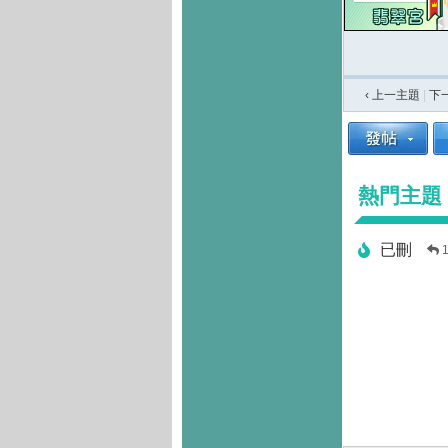
‹ 上一主題
|
下
熱門主題
已刪