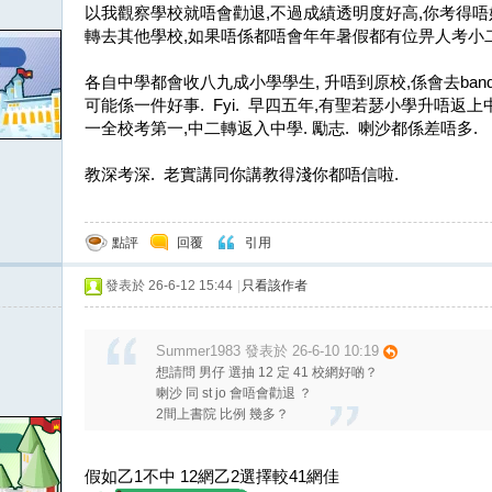
以我觀察學校就唔會勸退,不過成績透明度好高,你考得唔
轉去其他學校,如果唔係都唔會年年暑假都有位畀人考小二
各自中學都會收八九成小學學生, 升唔到原校,係會去band2
可能係一件好事. Fyi. 早四五年,有聖若瑟小學升唔返
一全校考第一,中二轉返入中學. 勵志. 喇沙都係差唔多.
教深考深. 老實講同你講教得淺你都唔信啦.
點評
回覆
引用
發表於 26-6-12 15:44
|
只看該作者
Summer1983 發表於 26-6-10 10:19
想請問 男仔 選抽 12 定 41 校網好啲？
喇沙 同 st jo 會唔會勸退 ？
2間上書院 比例 幾多？
假如乙1不中 12網乙2選擇較41網佳