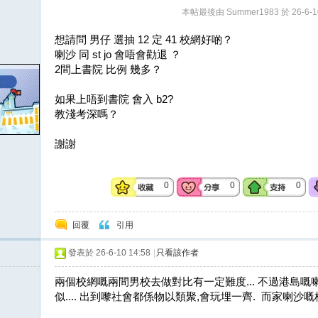
本帖最後由 Summer1983 於 26-6-1
想請問 男仔 選抽 12 定 41 校網好啲？
喇沙 同 st jo 會唔會勸退 ？
2間上書院 比例 幾多？
如果上唔到書院 會入 b2?
教淺考深嗎？
謝謝
0
0
0
回覆
引用
發表於 26-6-10 14:58
|
只看該作者
兩個校網嘅兩間男校去做對比有一定難度... 不過港島
似.... 出到嚟社會都係物以類聚,會玩埋一齊. 而家喇沙