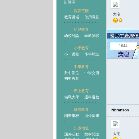
討論區
教育王國
大宅
教育講場
使用意見
幼兒教育
幼校討論
幼教雜談
王國
1844
小學教育
小一選校
小學雜談
中學教育
升中派位
中學交流
初中教育
專上教育
備戰大學
選科選校
國際教育
Nbranson
國際學校
海外留學
知識增值
大宅
課外活動
教材閱讀