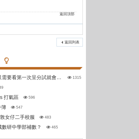
返回頂部
返回列表
哪些直資學校只需要看第一次呈分試就會出offer
1315
49
pas 打氣區
596
件簿
547
斯敦女仔二手校服
483
城數研中學部補數？
465