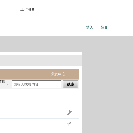
工作機會
登入
註冊
我的中心
本版
搜索
#
1