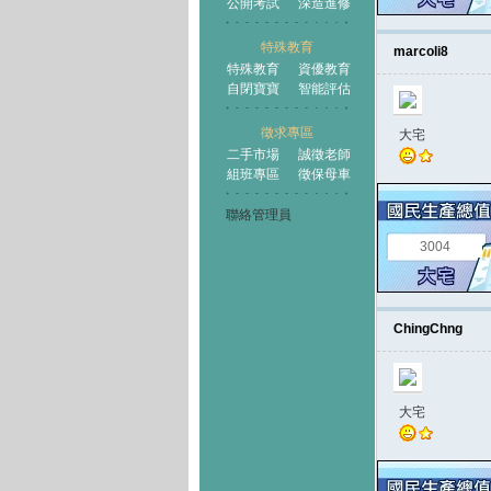
公開考試
深造進修
特殊教育
marcoli8
特殊教育
資優教育
自閉寶寶
智能評估
徵求專區
大宅
二手市場
誠徵老師
組班專區
徵保母車
聯絡管理員
3004
ChingChng
大宅