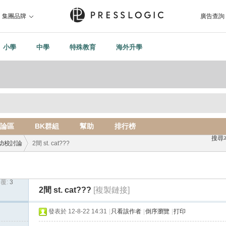
集團品牌
廣告查詢
小學
中學
特殊教育
海外升學
論區
BK群組
幫助
排行榜
搜尋
幼校討論
2間 st. cat???
覆:
3
›
2間 st. cat???
[複製鏈接]
發表於 12-8-22 14:31
|
只看該作者
|
倒序瀏覽
|
打印