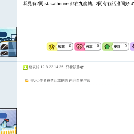
我見有2間 st. catherine 都在九龍塘, 2間有冇話邊間好
0
0
0
發表於 12-8-22 14:35
|
只看該作者
提示:
作者被禁止或刪除 內容自動屏蔽