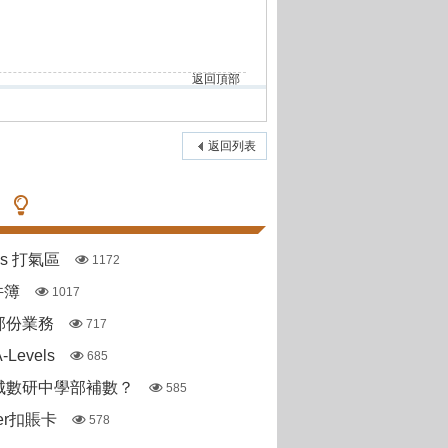
返回頂部
返回列表
pas 打氣區
1172
件簿
1017
部份業務
717
Levels
685
城數研中學部補數？
585
ter扣賬卡
578