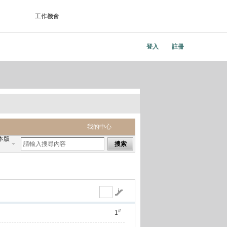
工作機會
登入
註冊
我的中心
本版
搜索
#
1