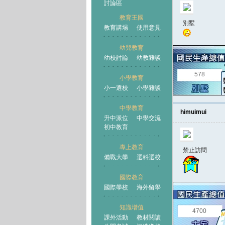
討論區
教育王國
別墅
教育講場
使用意見
幼兒教育
幼校討論
幼教雜談
王國
578
小學教育
小一選校
小學雜談
中學教育
himuimui
升中派位
中學交流
初中教育
專上教育
禁止訪問
備戰大學
選科選校
國際教育
國際學校
海外留學
知識增值
4700
課外活動
教材閱讀