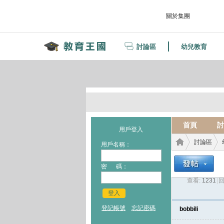
關於集團
討論區
幼兒教育
首頁
討
用戶登入
討論區
用戶名稱：
密 碼：
查看:
1231
|
回
教育
›
›
登入
登記帳號
忘記密碼
bobbili