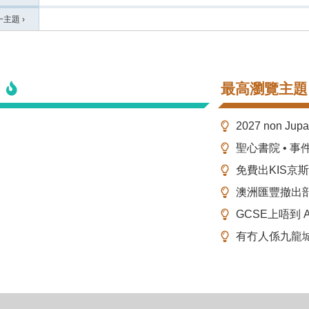
一主題
›
最高瀏覽主題
2027 non Ju
聖心書院 • 事
免費出KIS京
澳洲匯豐撤出
GCSE上唔到 A-
有冇人係九龍