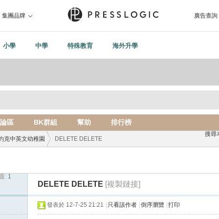
集團品牌
廣告查詢
小學
中學
特殊教育
海外升學
論區
BK群組
幫助
排行榜
搜尋
約克中英文幼稚園
DELETE DELETE
覆:
1
›
DELETE DELETE
[複製鏈接]
發表於 12-7-25 21:21
|
只看該作者
|
倒序瀏覽
|
打印