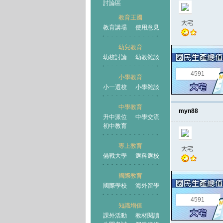
討論區
教育王國
大宅
教育講場
使用意見
幼兒教育
幼校討論
幼教雜談
王國
4591
小學教育
小一選校
小學雜談
中學教育
myn88
升中派位
中學交流
初中教育
專上教育
大宅
備戰大學
選科選校
國際教育
國際學校
海外留學
4591
知識增值
課外活動
教材閱讀