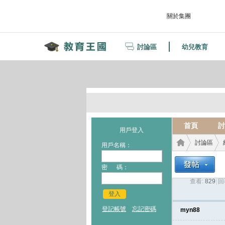
關於集團
討論區
幼兒教育
首頁
討
用戶登入
討論區
用戶名稱：
密 碼：
查看:
829
|
回
教育
›
›
登入
登記帳號
忘記密碼
myn88