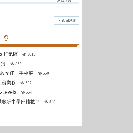
返回頂部
返回列表
pas 打氣區
1010
件簿
853
斯敦女仔二手校服
650
部份業務
597
Levels
554
城數研中學部補數？
548