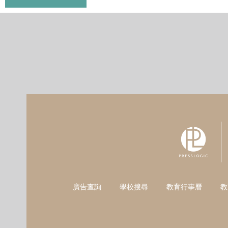
廣告查詢
學校搜尋
教育行事曆
教