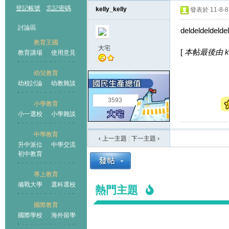
登記帳號
忘記密碼
kelly_kelly
發表於 11-8-8 
討論區
deldeldeldeldel
教育王國
大宅
[
本帖最後由 kell
教育講場
使用意見
幼兒教育
幼校討論
幼教雜談
王國
3593
小學教育
小一選校
小學雜談
中學教育
‹ 上一主題
|
下一主題
›
升中派位
中學交流
初中教育
專上教育
備戰大學
選科選校
熱門主題
國際教育
國際學校
海外留學