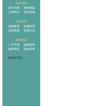
知識增值
課外活動
教材閱讀
公開考試
深造進修
特殊教育
特殊教育
資優教育
自閉寶寶
智能評估
徵求專區
二手市場
誠徵老師
組班專區
徵保母車
聯絡管理員