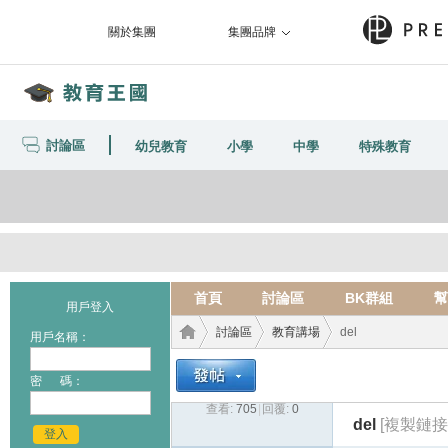
關於集團
集團品牌
討論區
幼兒教育
小學
中學
特殊教育
首頁
討論區
BK群組
幫
用戶登入
討論區
教育講場
del
用戶名稱：
密 碼：
查看:
705
|
回覆:
0
教育
›
›
›
del
[複製鏈接
登入