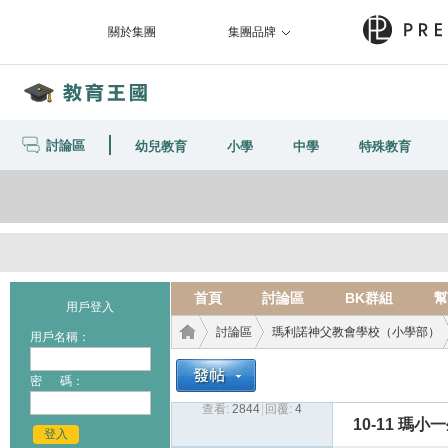
關於集團
集團品牌
討論區
幼兒教育
小學
中學
特殊教育
首頁
討論區
BK群組
幫
用戶登入
討論區
瑪利諾神父教會學校（小學部）
用戶名稱：
密 碼：
查看:
2844
|
回覆:
4
教育
›
›
›
10-11 瑪
登入