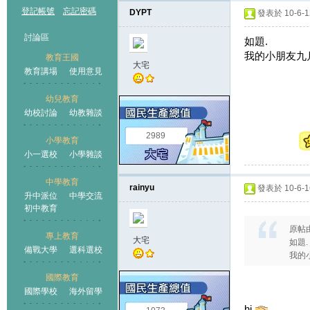
登記帳號
忘記密碼
DYPT
發表於 10-6-12
討論區
如題.
我的小朋友九
教育王國
大宅
教育講場
使用意見
幼兒教育
幼校討論
幼教雜談
王國
2989
小學教育
小一選校
小學雜談
中學教育
rainyu
發表於 10-6-16
升中派位
中學交流
初中教育
原帖
專上教育
大宅
如題.
備戰大學
選科選校
我的
國際教育
國際學校
海外留學
hi,