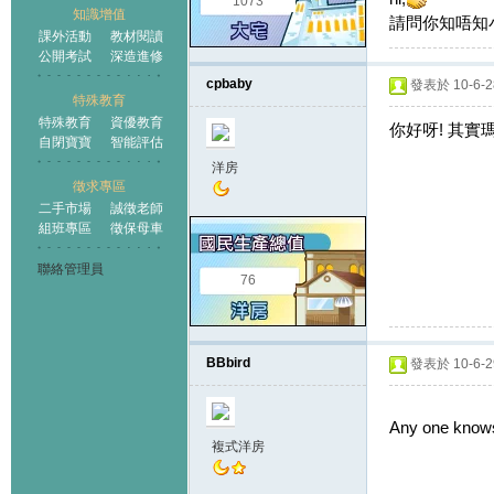
1073
知識增值
請問你知唔知
課外活動
教材閱讀
公開考試
深造進修
cpbaby
發表於 10-6-28
特殊教育
特殊教育
資優教育
你好呀! 其實瑪
自閉寶寶
智能評估
洋房
徵求專區
二手市場
誠徵老師
組班專區
徵保母車
聯絡管理員
76
BBbird
發表於 10-6-29
Any one knows
複式洋房