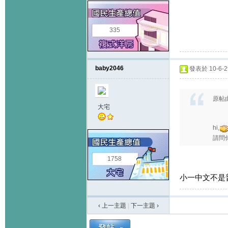
335
baby2046
發表於 10-6-29
原帖
大宅
hi,
請問
1758
小一中文不是
‹ 上一主題
|
下一主題
›