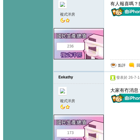
有人報喜嗎？
複式洋房
236
點評
Eekathy
發表於 26-7-14
大家有冇消息
複式洋房
173