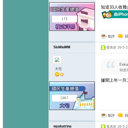
知道33人收
173
點評
SiuWaiMM
發表於 26-5-22
Eeka
大宅
知道
據聞上年一升
1987
點評
wyakatrina
發表於 26-5-22