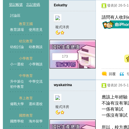
登記帳號
忘記密碼
Eekathy
發表於 26-5-16
討論區
請問有人收到e
教育王國
複式洋房
教育講場
使用意見
幼兒教育
幼校討論
幼教雜談
王國
173
小學教育
小一選校
小學雜談
回覆
中學教育
升中派位
中學交流
wyakatrina
發表於 26-5-17
初中教育
應該上年經驗
專上教育
不論有沒有筆試
備戰大學
選科選校
複式洋房
一係有筆試
一係沒有筆試
國際教育
國際學校
海外留學
所以，校方應該