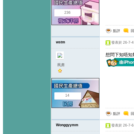
236
點評
wstm
發表於 26-7-4 
想問下知唔知
民房
14
點評
Wonggyymm
發表於 26-7-6 