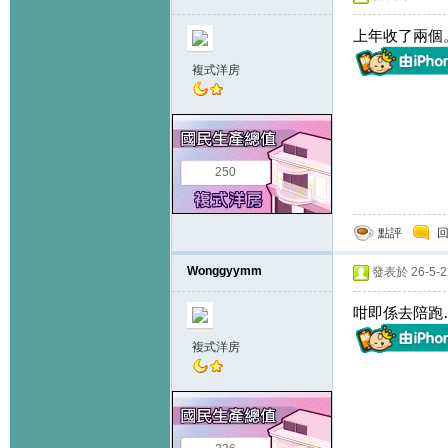
上年收了兩個
複式洋房
250
點評
Wonggyymm
發表於 26-5-22
咁即係去陪跑…(
複式洋房