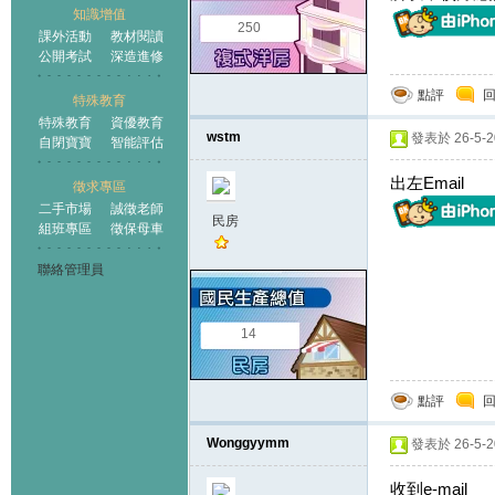
知識增值
250
課外活動
教材閱讀
公開考試
深造進修
點評
特殊教育
特殊教育
資優教育
wstm
發表於 26-5-20
自閉寶寶
智能評估
出左Email
徵求專區
二手市場
誠徵老師
民房
組班專區
徵保母車
聯絡管理員
14
點評
Wonggyymm
發表於 26-5-20
收到e-mail