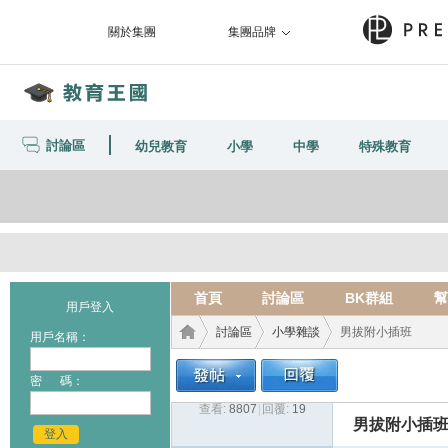
關於集團
集團品牌
討論區
幼兒教育
小學
中學
特殊教育
首頁
討論區
BK群組
幫
用戶登入
討論區
小學雜談
男拔附小插班
用戶名稱：
密 碼：
查看:
8807
|
回覆:
19
教育
›
›
›
男拔附小插
登入