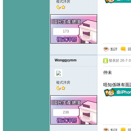
複式洋房
173
點評
Wonggyymm
發表於 26-7-3 
仲未
複式洋房
唔知係咪有面
236
點評