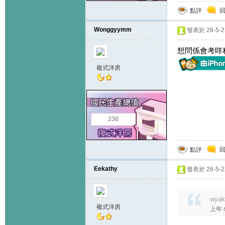
點評
Wonggyymm
發表於 26-5-21
想問係會考咩程
複式洋房
236
點評
Eekathy
發表於 26-5-22
wyak
複式洋房
上年 s