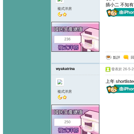
插小二 不知
複式洋房
236
點評
wyakatrina
發表於 26-5-20
上年 shortlis
複式洋房
250