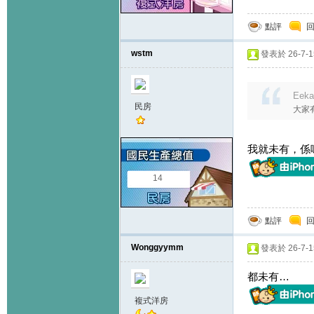
點評
wstm
發表於 26-7-15
Eeka
民房
大家
我就未有，係咪re
14
點評
Wonggyymm
發表於 26-7-15
都未有…
複式洋房