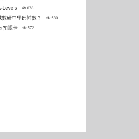
Levels
678
城數研中學部補數？
580
ter扣賬卡
572