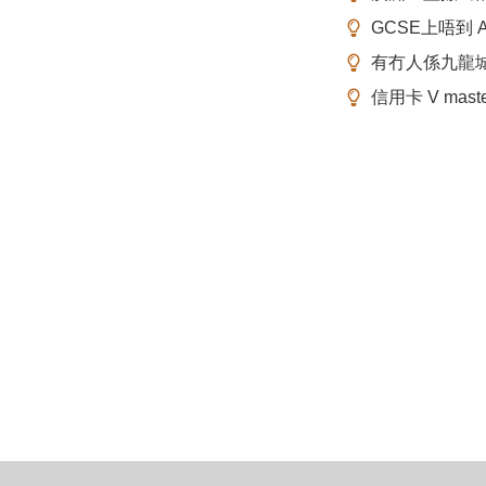
GCSE上唔到 A-
有冇人係九龍
信用卡 V mas