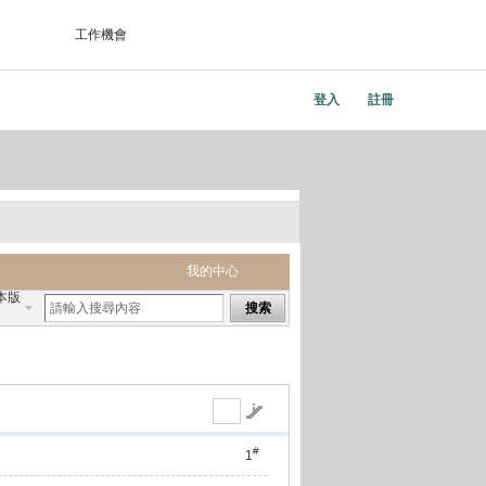
工作機會
登入
註冊
我的中心
本版
搜索
#
1