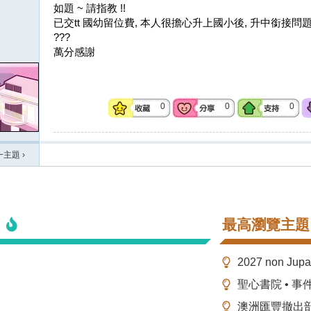
如題 ~ 請指教 !!
已交tt 國幼留位費, 本人很擔心升上國小後, 升中銜
???
萬分感謝
0
0
0
一主題
›
最高瀏覽主題
2027 non Ju
聖心書院 • 事
澳洲匯豐撤出