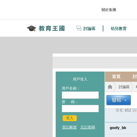
關於集團
討論區
幼兒教育
首頁
討
用戶登入
討論區
用戶名稱：
密 碼：
查看:
652
|
回
教育
›
›
登入
登記帳號
忘記密碼
goofy_bb