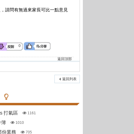
接問題，請問有無過來家長可比一點意見
0
返回頂部
返回列表
pas 打氣區
1161
件簿
1010
部份業務
705