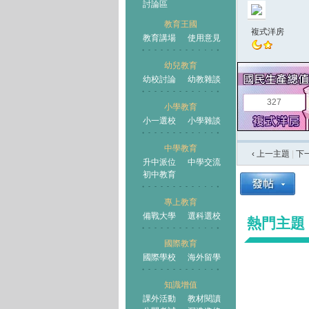
討論區
教育王國
複式洋房
教育講場
使用意見
幼兒教育
幼校討論
幼教雜談
王國
327
小學教育
小一選校
小學雜談
中學教育
‹ 上一主題
|
下
升中派位
中學交流
初中教育
專上教育
備戰大學
選科選校
熱門主題
國際教育
國際學校
海外留學
知識增值
課外活動
教材閱讀