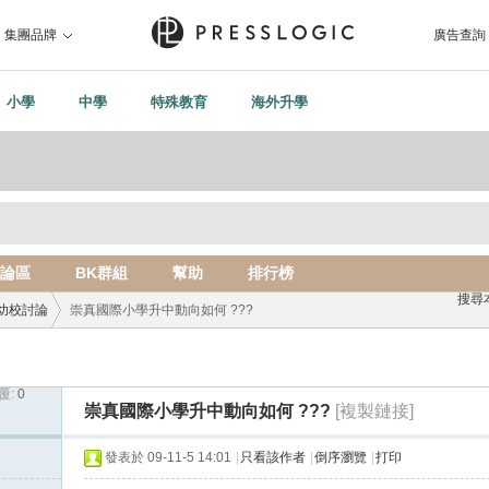
集團品牌
廣告查詢
小學
中學
特殊教育
海外升學
論區
BK群組
幫助
排行榜
搜尋
幼校討論
崇真國際小學升中動向如何 ???
覆:
0
›
崇真國際小學升中動向如何 ???
[複製鏈接]
發表於 09-11-5 14:01
|
只看該作者
|
倒序瀏覽
|
打印