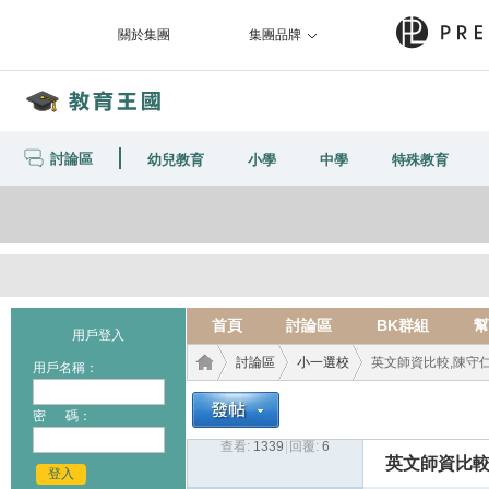
關於集團
集團品牌
討論區
幼兒教育
小學
中學
特殊教育
首頁
討論區
BK群組
幫
用戶登入
討論區
小一選校
英文師資比較,陳守仁
用戶名稱：
密 碼：
查看:
1339
|
回覆:
6
教育
›
›
›
英文師資比較
登入