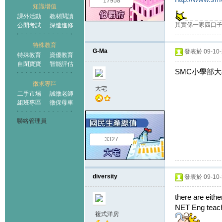
17958
知識增值
課外活動
教材閱讀
其實係一家四口
公開考試
深造進修
特殊教育
G-Ma
發表於 09-10-2
特殊教育
資優教育
自閉寶寶
智能評估
SMC小學部大
徵求專區
大宅
二手市場
誠徵老師
組班專區
徵保母車
聯絡管理員
3327
diversity
發表於 09-10-3
there are ei
NET Eng teac
複式洋房