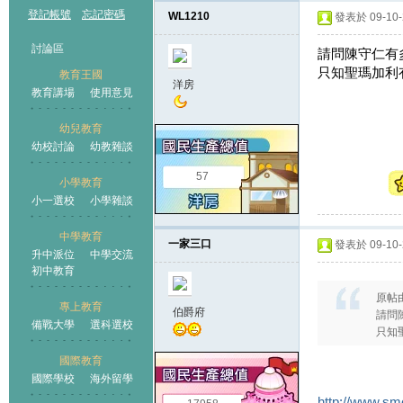
登記帳號
忘記密碼
WL1210
發表於 09-10-2
討論區
請問陳守仁有多少個
只知聖瑪加利有
教育王國
洋房
教育講場
使用意見
幼兒教育
幼校討論
幼教雜談
王國
57
小學教育
小一選校
小學雜談
中學教育
一家三口
發表於 09-10-2
升中派位
中學交流
初中教育
原帖
專上教育
伯爵府
請問陳
備戰大學
選科選校
只知
國際教育
國際學校
海外留學
http://www.sm