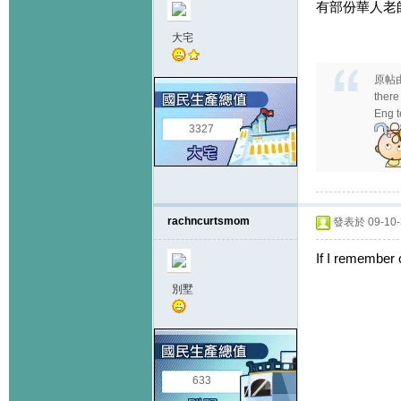
有部份華人老師係
大宅
原帖
ther
Eng 
3327
rachncurtsmom
發表於 09-10-3
If I remember 
別墅
633