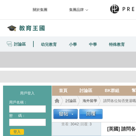
關於集團
集團品牌
討論區
幼兒教育
小學
中學
特殊教育
首頁
討論區
BK群組
幫
用戶登入
討論區
海外留學
請問各位知否煲湯嘅乾
用戶名稱：
密 碼：
查看:
3042
|
回覆:
3
教育
›
›
›
[英國]
請問各
登入