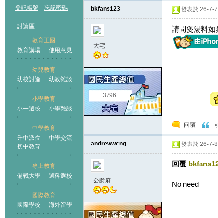
登記帳號
忘記密碼
bkfans123
發表於 26-7-7 
討論區
請問煲湯料如
教育王國
大宅
教育講場
使用意見
幼兒教育
幼校討論
幼教雜談
王國
3796
小學教育
小一選校
小學雜談
回覆
中學教育
升中派位
中學交流
andrewwcng
發表於 26-7-8 
初中教育
回覆
bkfans1
專上教育
備戰大學
選科選校
公爵府
No need
國際教育
國際學校
海外留學