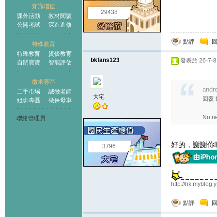
知識增值
29438
課外活動
教材閱讀
公開考試
深造進修
點評
特殊教育
特殊教育
資優教育
bkfans123
發表於 26-7-8 
自閉寶寶
智能評估
徵求專區
andr
二手市場
誠徵老師
大宅
回覆 
組班專區
徵保母車
No n
聯絡管理員
好的，謝謝你啊(emo
3796
http://hk.myblog
點評