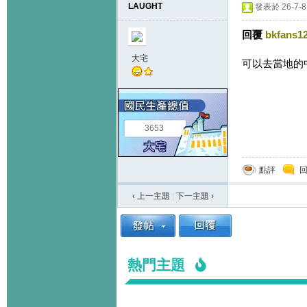
LAUGHT
發表於 26-7-8 
回覆
bkfans1
大宅
可以去當地的中超
3653
點評
‹ 上一主題
|
下一主題
›
熱門主題