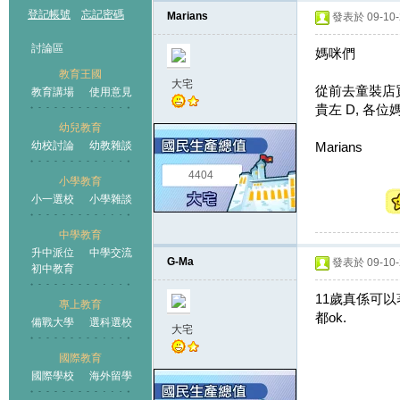
登記帳號
忘記密碼
Marians
發表於 09-10-2
討論區
媽咪們
教育王國
大宅
從前去童裝店買
教育講場
使用意見
貴左 D, 各
幼兒教育
幼校討論
幼教雜談
Marians
王國
4404
小學教育
小一選校
小學雜談
中學教育
升中派位
中學交流
G-Ma
發表於 09-10-2
初中教育
11歲真係可以著
專上教育
都ok.
備戰大學
選科選校
大宅
國際教育
國際學校
海外留學