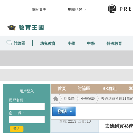
關於集團
集團品牌
討論區
幼兒教育
小學
中學
特殊教育
首頁
討論區
BK群組
幫
用戶登入
討論區
小學雜談
去邊到買衫俾11歲
用戶名稱：
密 碼：
查看:
2213
|
回覆:
10
教育
›
›
›
去邊到買衫俾
登入