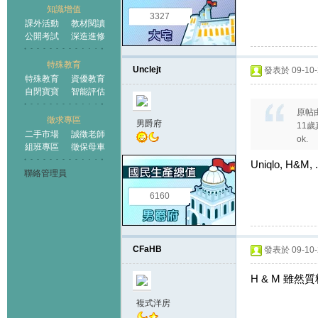
知識增值
3327
課外活動
教材閱讀
公開考試
深造進修
特殊教育
Unclejt
發表於 09-10-2
特殊教育
資優教育
自閉寶寶
智能評估
原帖
徵求專區
男爵府
11歲
二手市場
誠徵老師
ok.
組班專區
徵保母車
Uniqlo, H&M, .
聯絡管理員
6160
CFaHB
發表於 09-10-2
H & M 雖然
複式洋房