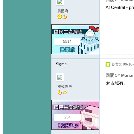
At Central - p
男爵府
5514
Sigma
發表於 09-10-2
回覆 5# Mari
太古城有.
複式洋房
254