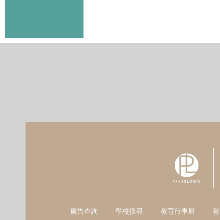
廣告查詢
學校搜尋
教育行事曆
教