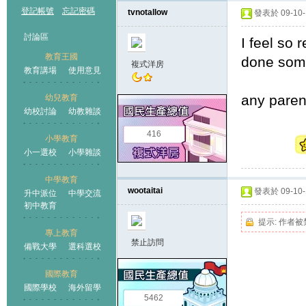
登記帳號
忘記密碼
tvnotallow
發表於 09-10-1
討論區
I feel so 
教育王國
done some
複式洋房
教育講場
使用意見
any paren
幼兒教育
幼校討論
幼教雜談
王國
416
小學教育
小一選校
小學雜談
中學教育
wootaitai
發表於 09-10-1
升中派位
中學交流
初中教育
提示:
作者被
專上教育
禁止訪問
備戰大學
選科選校
國際教育
國際學校
海外留學
5462