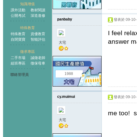
知識增值
課外活動
教材閱讀
公開考試
深造進修
panbaby
發表於 09-10-1
特殊教育
I feel rel
特殊教育
資優教育
自閉寶寶
智能評估
answer ma
大宅
徵求專區
二手市場
誠徵老師
組班專區
徵保母車
1988
聯絡管理員
cy.muimui
發表於 09-10-1
me too! s
大宅