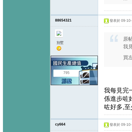
88654321
發表於 09-10-1
原
別墅
我
買
795
我每見完一
係進步咗
咗好多,至
cy664
發表於 09-10-1