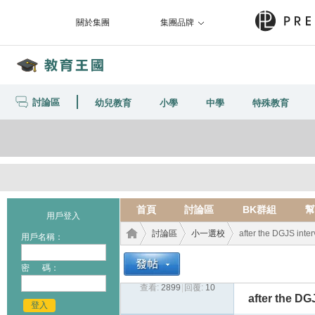
關於集團
集團品牌
討論區
幼兒教育
小學
中學
特殊教育
首頁
討論區
BK群組
幫
用戶登入
討論區
小一選校
after the DGJS inte
用戶名稱：
密 碼：
查看:
2899
|
回覆:
10
教育
›
›
›
after the DG
登入