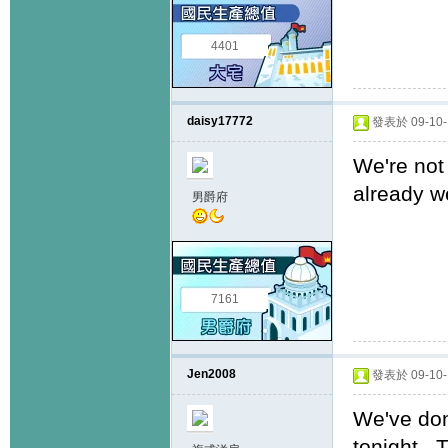
4401
daisy17772
發表於 09-10-1
We're not 
already we
男爵府
7161
Jen2008
發表於 09-10-1
We've don
tonight. 