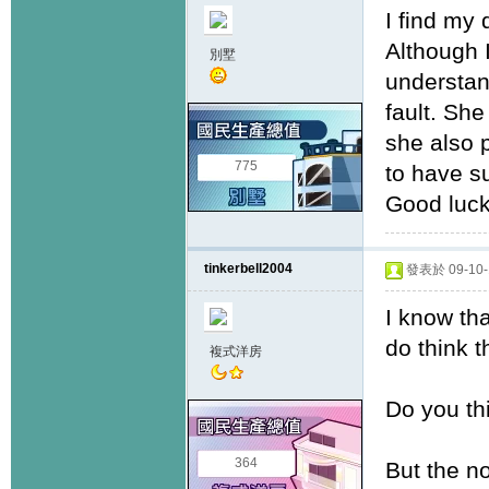
I find my 
Although 
別墅
understand
fault. She
she also 
775
to have s
Good luck
tinkerbell2004
發表於 09-10-1
I know tha
do think t
複式洋房
Do you th
364
But the no