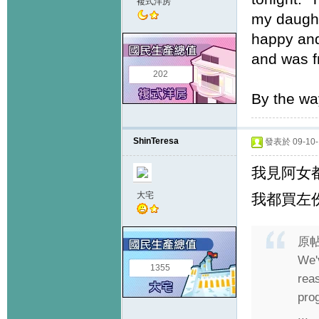
複式洋房
my daught
happy and
and was f
202
By the way
ShinTeresa
發表於 09-10-1
我見阿女
大宅
我都買左
原
We'v
1355
rea
pro
...