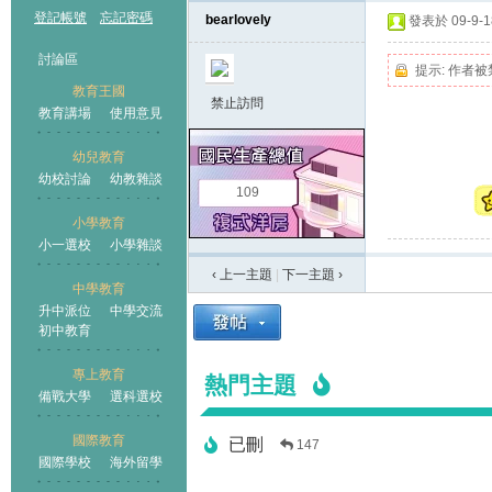
登記帳號
忘記密碼
bearlovely
發表於 09-9-18
討論區
提示:
作者被
教育王國
禁止訪問
教育講場
使用意見
幼兒教育
幼校討論
幼教雜談
王國
109
小學教育
小一選校
小學雜談
‹ 上一主題
|
下一主題
›
中學教育
升中派位
中學交流
初中教育
專上教育
熱門主題
備戰大學
選科選校
國際教育
已刪
147
國際學校
海外留學