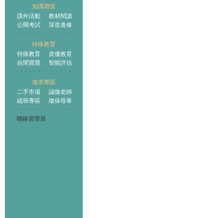
知識增值
課外活動
教材閱讀
公開考試
深造進修
特殊教育
特殊教育
資優教育
自閉寶寶
智能評估
徵求專區
二手市場
誠徵老師
組班專區
徵保母車
聯絡管理員