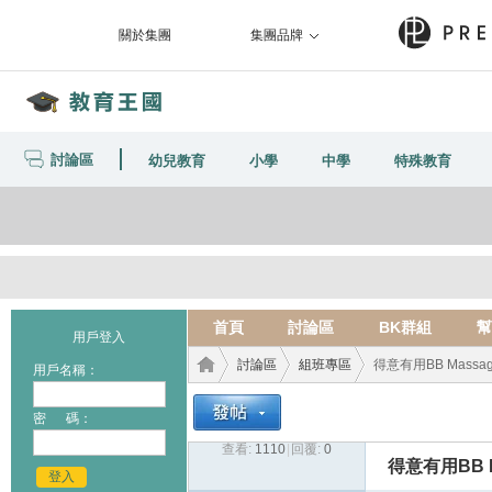
關於集團
集團品牌
討論區
幼兒教育
小學
中學
特殊教育
首頁
討論區
BK群組
幫
用戶登入
討論區
組班專區
得意有用BB Mass
用戶名稱：
密 碼：
查看:
1110
|
回覆:
0
教育
›
›
›
得意有用BB 
登入