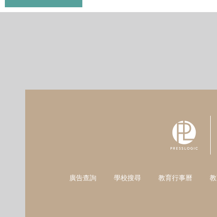
廣告查詢
學校搜尋
教育行事曆
教