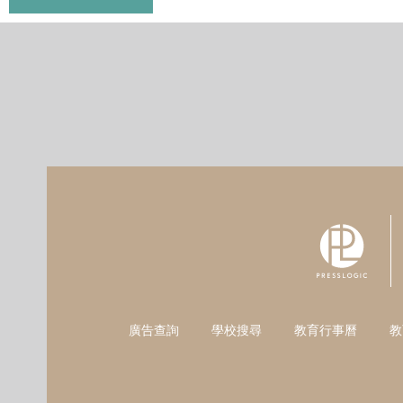
廣告查詢
學校搜尋
教育行事曆
教