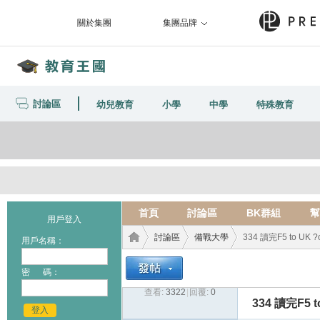
關於集團
集團品牌
討論區
幼兒教育
小學
中學
特殊教育
首頁
討論區
BK群組
幫
用戶登入
討論區
備戰大學
334 讀完F5 to UK ?
用戶名稱：
密 碼：
查看:
3322
|
回覆:
0
教育
›
›
›
334 讀完F5 t
登入