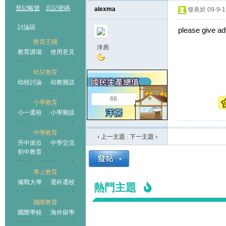
登記帳號
忘記密碼
alexma
發表於 09-9-11
討論區
please give ad
教育王國
洋房
教育講場
使用意見
幼兒教育
幼校討論
幼教雜談
王國
66
小學教育
小一選校
小學雜談
中學教育
‹ 上一主題
|
下一主題
›
升中派位
中學交流
初中教育
專上教育
備戰大學
選科選校
熱門主題
國際教育
國際學校
海外留學