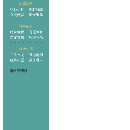
知識增值
課外活動
教材閱讀
公開考試
深造進修
特殊教育
特殊教育
資優教育
自閉寶寶
智能評估
徵求專區
二手市場
誠徵老師
組班專區
徵保母車
聯絡管理員