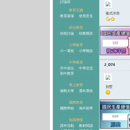
討論區
教育王國
複式洋房
教育講場
使用意見
幼兒教育
幼校討論
幼教雜談
王國
192
小學教育
小一選校
小學雜談
中學教育
J_D74
升中派位
中學交流
初中教育
專上教育
別墅
備戰大學
選科選校
國際教育
國際學校
海外留學
649
知識增值
課外活動
教材閱讀