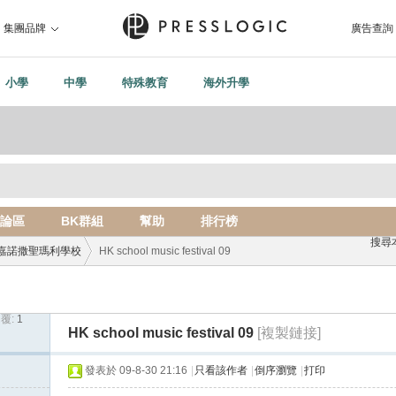
集團品牌
廣告查詢
小學
中學
特殊教育
海外升學
論區
BK群組
幫助
排行榜
搜尋
嘉諾撒聖瑪利學校
HK school music festival 09
覆:
1
›
HK school music festival 09
[複製鏈接]
發表於 09-8-30 21:16
|
只看該作者
|
倒序瀏覽
|
打印