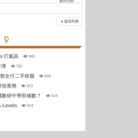
返回頂部
返回列表
pas 打氣區
949
件簿
782
斯敦女仔二手校服
608
部份業務
553
城數研中學部補數？
516
Levels
504