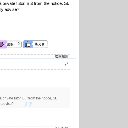
private tutor. But from the notice, St.
 advise?
0
返回頂部
#
2
private tutor. But from the notice, St.
advise?