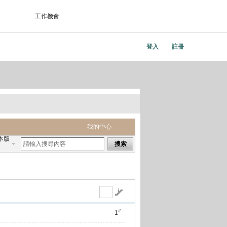
工作機會
登入
註冊
我的中心
本版
搜索
#
1