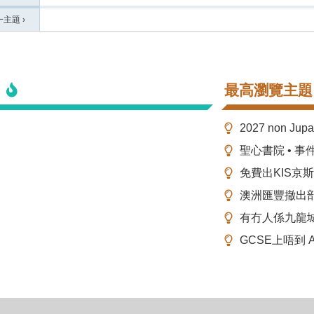
一主題
›
最高瀏覽主題
2027 non Ju
聖心書院 • 事
免費出KIS京
澳洲匯豐撤出
有冇人係九龍
GCSE上唔到 A-