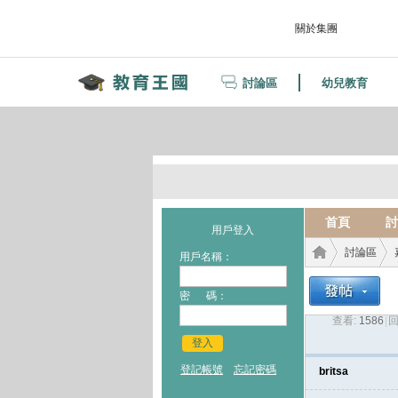
關於集團
討論區
幼兒教育
首頁
討
用戶登入
討論區
用戶名稱：
密 碼：
查看:
1586
|
回
教育
›
›
登入
登記帳號
忘記密碼
britsa