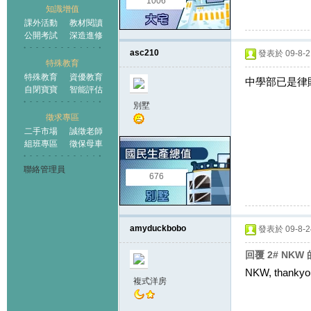
1006
知識增值
課外活動
教材閱讀
公開考試
深造進修
asc210
發表於 09-8-21
特殊教育
特殊教育
資優教育
中學部已是律貼
自閉寶寶
智能評估
別墅
徵求專區
二手市場
誠徵老師
組班專區
徵保母車
聯絡管理員
676
amyduckbobo
發表於 09-8-24
回覆 2# NKW
NKW, thankyou
複式洋房