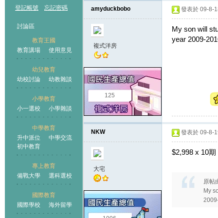
登記帳號
忘記密碼
amyduckbobo
發表於 09-8-18
討論區
My son will st
year 2009-2010
教育王國
複式洋房
教育講場
使用意見
幼兒教育
幼校討論
幼教雜談
王國
125
小學教育
小一選校
小學雜談
中學教育
NKW
發表於 09-8-19
升中派位
中學交流
初中教育
$2,998 x 10期
專上教育
大宅
備戰大學
選科選校
原帖
My so
國際教育
2009-
國際學校
海外留學