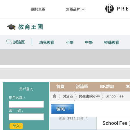
關於集團
集團品牌
討論區
幼兒教育
小學
中學
特殊教育
首頁
討論區
BK群組
幫
用戶登入
討論區
民生書院小學
School Fee
用戶名稱：
密 碼：
查看:
2724
|
回覆:
4
教育
›
›
›
School Fee
登入