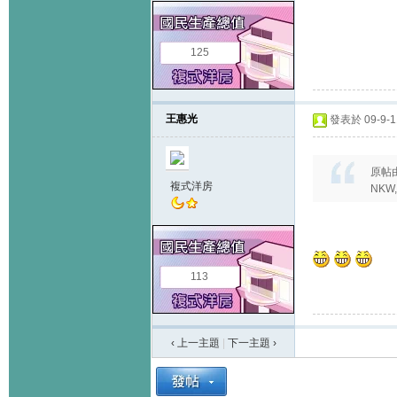
125
王惠光
發表於 09-9-11
原帖
複式洋房
NKW, 
113
‹ 上一主題
|
下一主題
›