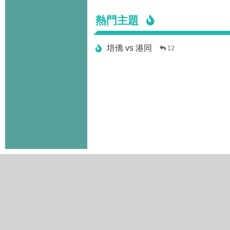
熱門主題
培僑 vs 港同
12