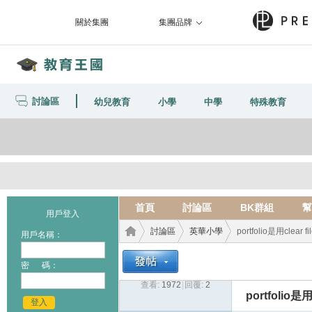
關於集團
集團品牌
討論區
幼兒教育
小學
中學
特殊教育
首頁
討論區
BK群組
幫
用戶登入
討論區
英華小學
portfolio是用clear
用戶名稱：
密 碼：
查看:
1972
|
回覆:
2
教育
›
›
›
portfolio是
登入