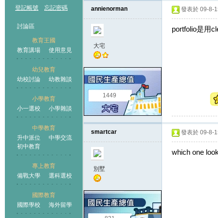
登記帳號
忘記密碼
annienorman
發表於 09-8-15
討論區
portfolio是用c
教育王國
大宅
教育講場
使用意見
幼兒教育
幼校討論
幼教雜談
王國
1449
小學教育
小一選校
小學雜談
中學教育
smartcar
發表於 09-8-15
升中派位
中學交流
初中教育
which one look
專上教育
別墅
備戰大學
選科選校
國際教育
國際學校
海外留學