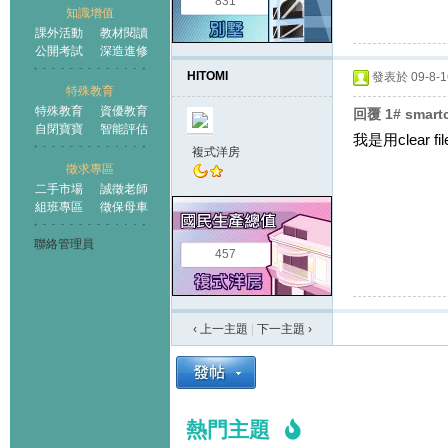
831
知識增值
課外活動
教材閱讀
公開考試
深造進修
HITOMI
發表於 09-8-16
特殊教育
特殊教育
資優教育
回覆 1# smar
自閉寶寶
智能評估
我是用clear
複式洋房
徵求專區
二手市場
誠徵老師
組班專區
徵保母車
聯絡管理員
457
‹ 上一主題
|
下一主題
›
熱門主題