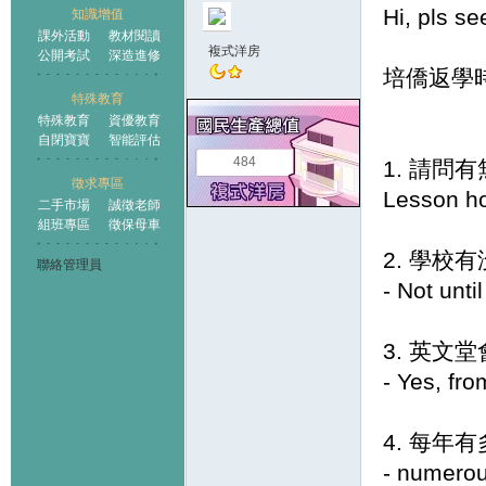
Hi, pls s
知識增值
課外活動
教材閱讀
複式洋房
公開考試
深造進修
培僑返學
特殊教育
特殊教育
資優教育
自閉寶寶
智能評估
484
1. 請
徵求專區
Lesson ho
二手市場
誠徵老師
組班專區
徵保母車
2. 學校
聯絡管理員
- Not unti
3. 英文堂
- Yes, fr
4. 每年
- numerou