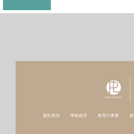
廣告查詢
學校搜尋
教育行事曆
教