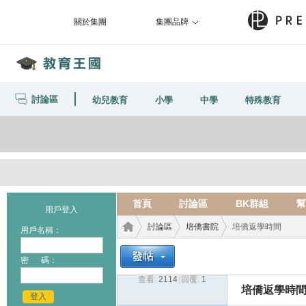
關於集團
集團品牌
討論區
幼兒教育
小學
中學
特殊教育
首頁
討論區
BK群組
幫
用戶登入
討論區
培僑書院
培僑返學時間
用戶名稱：
密 碼：
查看:
2114
|
回覆:
1
教育
›
›
›
培僑返學時
登入