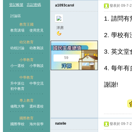
登記帳號
忘記密碼
a1093carol
發表於 09-7-22
討論區
1. 請
教育王國
洋房
教育講場
使用意見
2. 學校
幼兒教育
幼校討論
幼教雜談
王國
3. 英文堂
59
小學教育
小一選校
小學雜談
4. 每年
中學教育
謝謝!
升中派位
中學交流
初中教育
專上教育
備戰大學
選科選校
國際教育
natelie
發表於 09-7-23
國際學校
海外留學