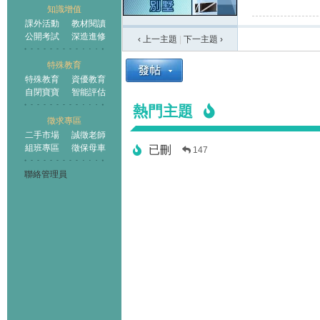
知識增值
課外活動
教材閱讀
公開考試
深造進修
‹ 上一主題
|
下一主題
›
特殊教育
特殊教育
資優教育
自閉寶寶
智能評估
熱門主題
徵求專區
二手市場
誠徵老師
組班專區
徵保母車
已刪
147
聯絡管理員