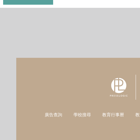
廣告查詢
學校搜尋
教育行事曆
教