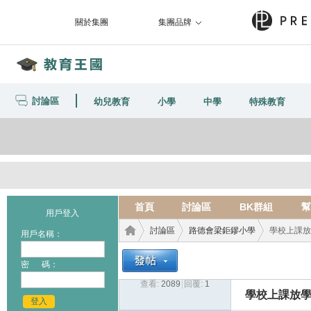
關於集團
集團品牌
討論區
幼兒教育
小學
中學
特殊教育
首頁
討論區
BK群組
幫
用戶登入
討論區
路德會梁鉅鏐小學
學校上課放學
用戶名稱：
密 碼：
查看:
2089
|
回覆:
1
教育
›
›
›
學校上課放學時
登入