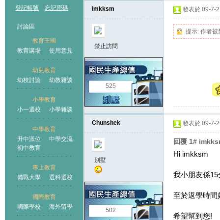
登記帳號
忘記密碼
imkksm
發表於 09-7-21
討論區
提示:
作者被
教育王國
禁止訪問
教育講場
使用意見
幼兒教育
幼校討論
幼教雜談
王國
525
小學教育
小一選校
小學雜談
Chunshek
發表於 09-7-29
中學教育
升中派位
中學交流
回覆 1# imkk
初中教育
Hi imkksm
別墅
專上教育
我小朋友係15
備戰大學
選科選校
至於返學時間好
國際教育
國際學校
海外留學
502
希望幫到您!