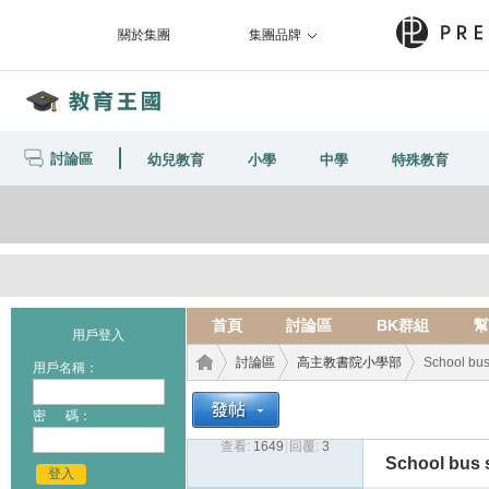
關於集團
集團品牌
討論區
幼兒教育
小學
中學
特殊教育
首頁
討論區
BK群組
幫
用戶登入
討論區
高主教書院小學部
School bus
用戶名稱：
密 碼：
查看:
1649
|
回覆:
3
教育
›
›
›
School bus 
登入