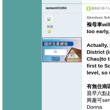
lamlam031004
發表於 09-7-14
Aberdeen Sch
褓母車will 
民房
too early
Actually,
District
16
Chau)to t
first to 
level, so
有無住南
晨早六點起
興趣可send
Donna