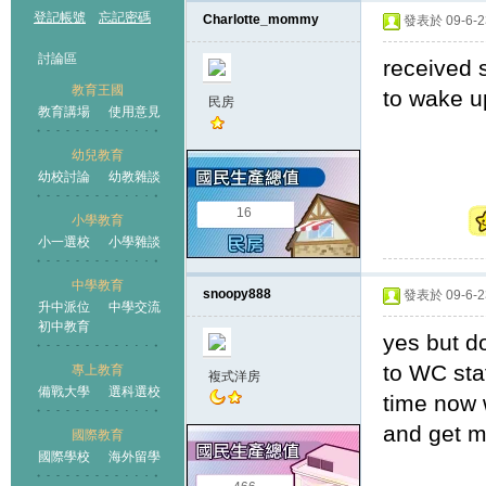
登記帳號
忘記密碼
Charlotte_mommy
發表於 09-6-23
討論區
received 
教育王國
to wake up
民房
教育講場
使用意見
幼兒教育
幼校討論
幼教雜談
王國
16
小學教育
小一選校
小學雜談
中學教育
snoopy888
發表於 09-6-23
升中派位
中學交流
初中教育
yes but d
to WC sta
專上教育
複式洋房
備戰大學
選科選校
time now 
and get mo
國際教育
國際學校
海外留學