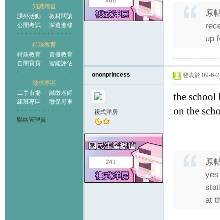
466
知識增值
原
課外活動
教材閱讀
rec
公開考試
深造進修
up f
特殊教育
特殊教育
資優教育
自閉寶寶
智能評估
ononprincess
發表於 09-6-23
徵求專區
二手市場
誠徵老師
the school 
組班專區
徵保母車
on the scho
複式洋房
聯絡管理員
原
241
yes
stat
at 