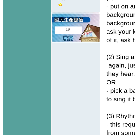
- put on 
backgroun
backgroun
19
ask your 
of it, ask
(2) Sing 
-again, j
they hear.
OR
- pick a b
to sing i
(3) Rhyth
- this req
from some