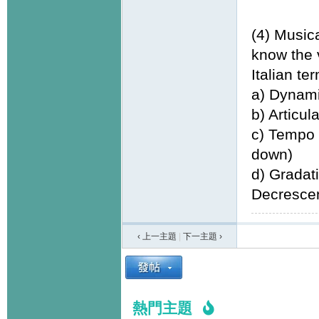
(4) Musica
know the 
Italian te
a) Dynamic
b) Articul
c) Tempo 
down)
d) Gradati
Decrescen
‹ 上一主題
|
下一主題
›
熱門主題