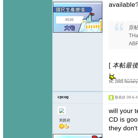
available
4536
原
THan
ABRS
[
本帖最後由 d
SC 2005 Nursery 
cpcog
發表於 09-6-4 
will your 
CD is goo
男爵府
they don't