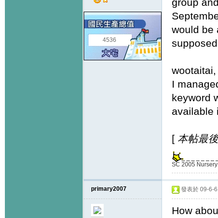
group and 
September
would be a
4536
supposed 
wootaitai,
I managed
keyword wh
available 
[
本帖最後由 d
SC 2005 Nursery 
primary2007
發表於 09-6-6 
How about