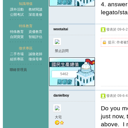
4. answer
知識增值
課外活動
教材閱讀
legato/st
公開考試
深造進修
特殊教育
wootaitai
發表於 09-6-2 
特殊教育
資優教育
自閉寶寶
智能評估
提示:
作者被
徵求專區
禁止訪問
二手市場
誠徵老師
組班專區
徵保母車
聯絡管理員
5462
danielboy
發表於 09-6-4 
Do you me
just now, 
大宅
above. I 