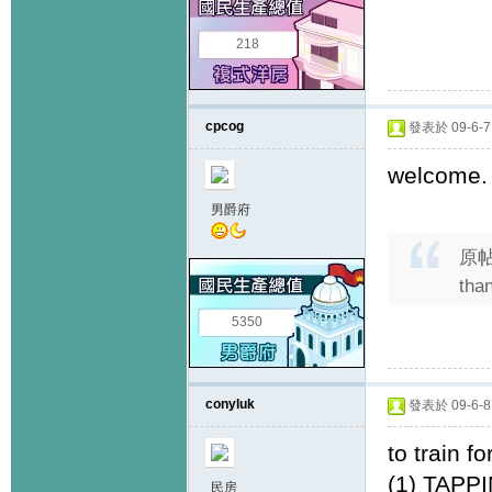
218
cpcog
發表於 09-6-7 
welcome. :
男爵府
原
tha
5350
conyluk
發表於 09-6-8 
to train fo
(1) TAP
民房