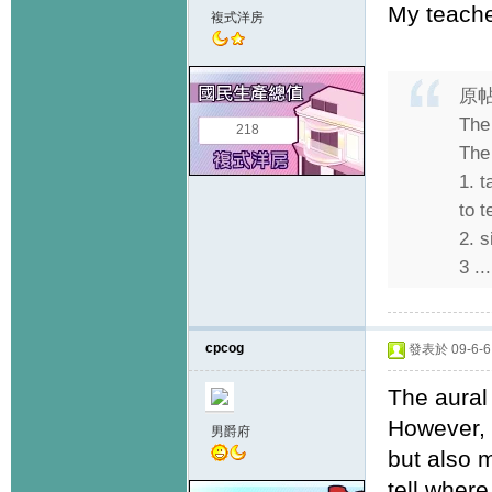
My teacher
複式洋房
原
The
218
The 
1. 
to t
2. 
3 ...
cpcog
發表於 09-6-6 
The aural 
However, 
男爵府
but also 
tell wher