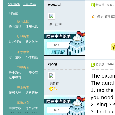
登記帳號
忘記密碼
wootaitai
發表於 09-6-2 
討論區
提示:
作者被
教育王國
禁止訪問
教育講場
使用意見
幼兒教育
幼校討論
幼教雜談
王國
5462
小學教育
小一選校
小學雜談
cpcog
發表於 09-6-2 
中學教育
升中派位
中學交流
The exami
初中教育
The aural 
男爵府
專上教育
1. tap th
備戰大學
選科選校
you need to
國際教育
2. sing 3
國際學校
海外留學
5350
3. find ou