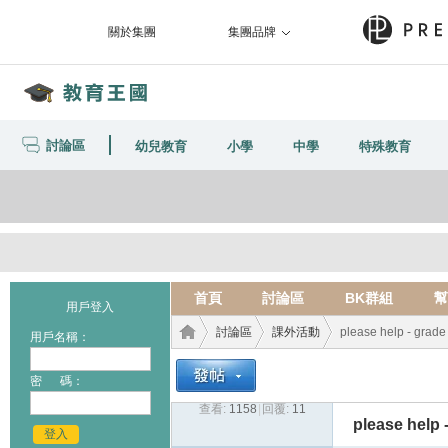
關於集團
集團品牌
討論區
幼兒教育
小學
中學
特殊教育
首頁
討論區
BK群組
幫
用戶登入
討論區
課外活動
please help - grade
用戶名稱：
密 碼：
查看:
1158
|
回覆:
11
教育
›
›
›
please help 
登入