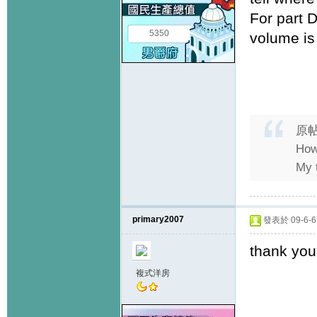
For part 
5350
volume is
原
How
My t
primary2007
發表於 09-6-6 
thank you
複式洋房