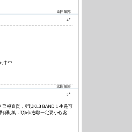
返回頂部
#
4
先到中中
返回頂部
#
5
 己報直資，所以KL3 BAND 1 生是可
都唔係亂填，頭5個志願一定要小心處