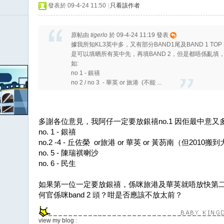
發表於 09-4-24 11:50
|
只看該作者
原帖由
tigerlo
於 09-4-24 11:19 發表
據我所知KL3英中多，又有部分BAND1尾及BAND 1 TOP
是可以填晒所有英中先，再填BAND 2，但是都唔係亂填
如:
no 1 - 銀禧
no 2 / no 3 - 華英 or 旅港 (不能 ...
多謝各位意見，我阿仔一定要放銀禧no.1 因佢最中意
no. 1 - 銀禧
no.2 -4 - 丘佐榮 or旅港 or 華英 or 黃芴南（但201
no. 5 - 陳瑞祺喇沙
no. 6 - 民生
如果第一位一定要放銀禧，係咪旅港及華英就唔放快第
何官係咪band 2 頭？咁是否應該不放太前？
view my blog
: