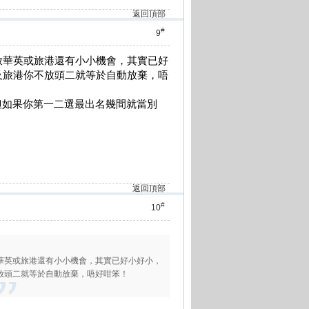
返回頂部
#
9
放華英或旅港還有小小機會，其實已好
及旅港你不放頭二就等於自動放棄，唔
，但如果你第一二選最出名幾間就當別
返回頂部
#
10
華英或旅港還有小小機會，其實已好小好小，
放頭二就等於自動放棄，唔好咁笨！