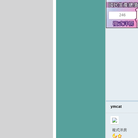
246
ymcat
複式洋房