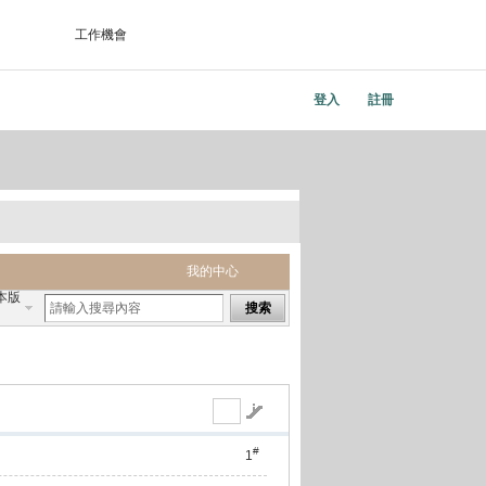
工作機會
登入
註冊
我的中心
本版
搜索
#
1