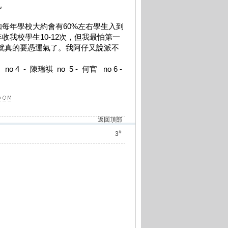
亂
只知每年學校大約會有60%左右學生入到
我校學生10-12次，但我最怕第一
抽，就真的要憑運氣了。我阿仔又說派不
no 4 - 陳瑞祺 no 5 - 何官 no 6 -
返回頂部
#
3