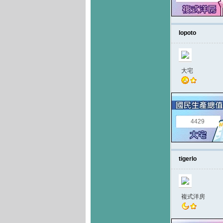
lopoto
大宅
4429
tigerlo
複式洋房