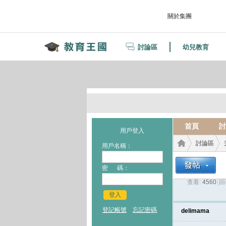
關於集團
討論區
幼兒教育
首頁
討
用戶登入
討論區
用戶名稱：
密 碼：
查看:
4560
|
回
教育
›
›
登入
登記帳號
忘記密碼
delimama