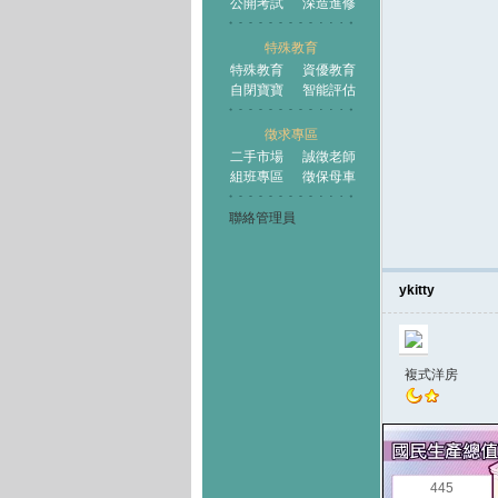
公開考試
深造進修
特殊教育
特殊教育
資優教育
自閉寶寶
智能評估
徵求專區
二手市場
誠徵老師
組班專區
徵保母車
聯絡管理員
ykitty
複式洋房
445