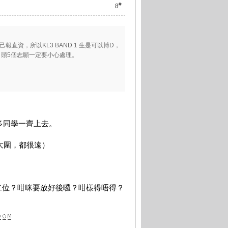
#
8
 己報直資，所以KL3 BAND 1 生是可以博D，
，頭5個志願一定要小心處理。
又多同學一齊上去。
0搬到大圍，都很遠）
二位？咁咪要放好後囉？咁樣得唔得？