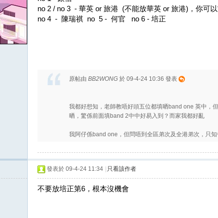
no 2 / no 3 - 華英 or 旅港 (不能放華英 or 旅港)，你
no 4 - 陳瑞祺 no 5 - 何官 no 6 - 培正
原帖由
BB2WONG
於 09-4-24 10:36 發表
我都好想知，老師教唔好頭五位都填晒band one 英中，
晒，驚係前面填band 2中中好易入到？而家我都好亂
我阿仔係band one，但問唔到全區弟次及全港弟次，只知每
發表於 09-4-24 11:34
|
只看該作者
不要放培正第6，根本沒機會