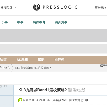
集團品牌
廣告查詢
小學
中學
特殊教育
海外升學
論區
BK群組
幫助
排行榜
搜尋
升中派位
KL3九龍城Band1選校策略?
覆:
19
›
KL3九龍城Band1選校策略?
[複製鏈接]
發表於 09-4-24 09:37
|
只看該作者
|
倒序瀏覽
|
打印