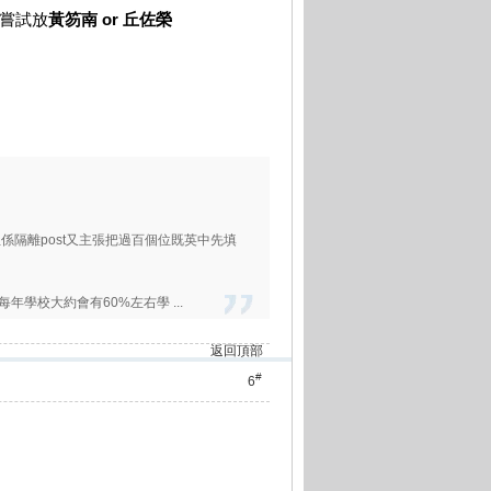
可以嘗試放
黃笏南 or 丘佐榮
但係隔離post又主張把過百個位既英中先填
年學校大約會有60%左右學 ...
返回頂部
#
6