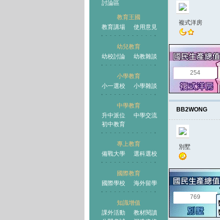
討論區
教育王國
複式洋房
教育講場
使用意見
幼兒教育
幼校討論
幼教雜談
王國
254
小學教育
小一選校
小學雜談
中學教育
BB2WONG
升中派位
中學交流
初中教育
專上教育
別墅
備戰大學
選科選校
國際教育
國際學校
海外留學
769
知識增值
課外活動
教材閱讀