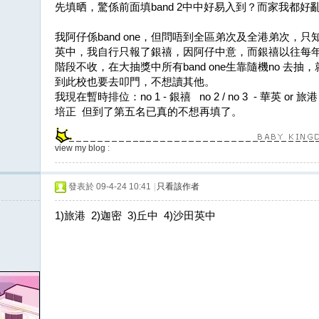
先填晒，驚係前面填band 2中中好易入到？而家我都好
我阿仔係band one，但問唔到全區弟次及全港弟次，
英中，我自行只報了銀禧，因阿仔中意，而銀禧以往每年收
階段不收，在大抽獎中所有band one生靠隨機no 去
到此校也要去叩門，不想讀其他。
我現在暫時排位：no 1 - 銀禧 no 2 / no 3 - 華英 or 旅港 
培正 但到了第五名已真的不想再填了。
view my blog
:
發表於 09-4-24 10:41
|
只看該作者
1)旅港 2)迦密 3)丘中 4)沙田英中