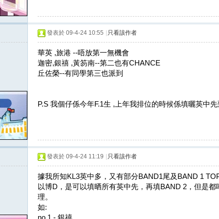
發表於 09-4-24 10:55
|
只看該作者
華英 ,旅港 --唔放第一無機會
迦密,銀禧 ,黃笏南--第二也有CHANCE
丘佐榮--有同學第三也派到
P.S 我個仔係今年F.1生 ,上年我排位的時候係填曬英中
發表於 09-4-24 11:19
|
只看該作者
據我所知KL3英中多，又有部分BAND1尾及BAND 1 TOP
以博D，是可以填晒所有英中先，再填BAND 2，但是
理。
如:
no 1 - 銀禧