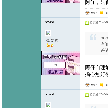
阿仔，只
點評
smash
發表於 26-6-9 
bob
複式洋房
有
差過
139
阿仔自理
擔心無好
點評
smash
發表於 26-6-9 