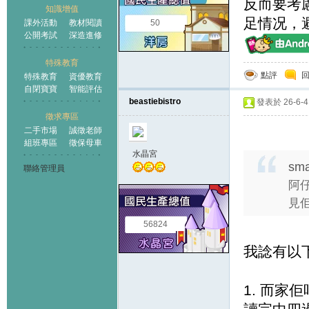
反而要考
知識增值
足情况，
課外活動
教材閱讀
50
公開考試
深造進修
特殊教育
點評
特殊教育
資優教育
自閉寶寶
智能評估
beastiebistro
發表於 26-6-4 
徵求專區
二手市場
誠徵老師
組班專區
徵保母車
水晶宮
sma
聯絡管理員
阿仔
見佢
56824
我諗有以
1. 而家