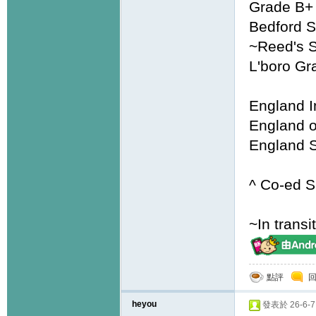
Grade B+
Bedford S
~Reed's S
L'boro Gr
England I
England o
England S
^ Co-ed S
~In transi
點評
heyou
發表於 26-6-7 