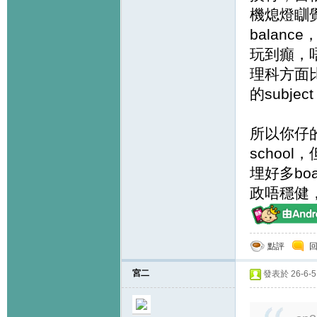
機熄燈瞓覺，
balanc
玩到癲，唔
理科方面
的subje
所以你仔的
schoo
埋好多bo
政唔穩健
點評
宮二
發表於 26-6-5 