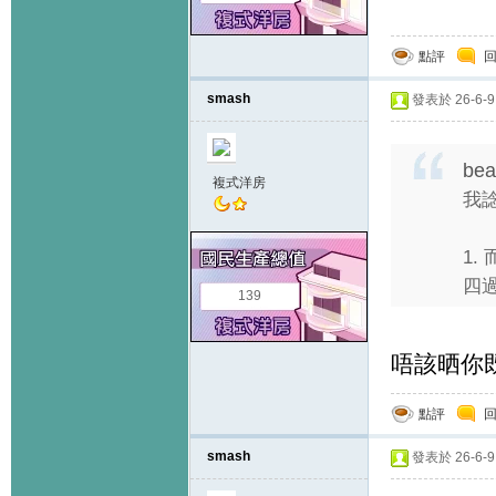
點評
smash
發表於 26-6-9 
bea
複式洋房
我
1.
四過去
139
唔該晒你
點評
smash
發表於 26-6-9 