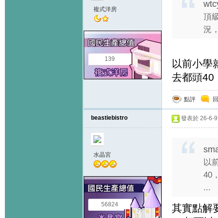
wtc
複式洋房
頂
況，
139
以前小學就
去都頭4
點評
beastiebistro
發表於 26-6-9 
sma
水晶宮
以
4
...
56824
其實點解