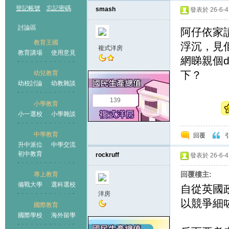
登記帳號
忘記密碼
smash
發表於 26-6-4 
討論區
阿仔依家讀
教育王國
浮沉，見
複式洋房
教育講場
使用意見
網睇親個
下？
幼兒教育
幼校討論
幼教雜談
王國
139
小學教育
小一選校
小學雜談
中學教育
回覆
升中派位
中學交流
初中教育
rockruff
發表於 26-6-4 
回覆樓主:
專上教育
備戰大學
選科選校
自從英國政府
洋房
以競爭細
國際教育
國際學校
海外留學