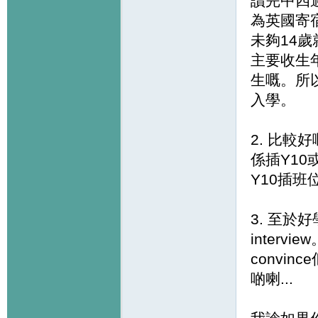
讀完中四過去
為英國寄
未夠14歲
主要收生年
生嘅。所以
入學。
2. 比較
係插Y1
Y10插
3. 至
inter
convi
啲喇...