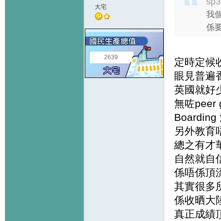
sp3
大宅
我個
係要
2639
定時定候收
眼見普遍
英國就好
無咗peer g
Board
另外教育
總之有才
自然就自
係唔係頂
其實很多
係收晒大
真正成績