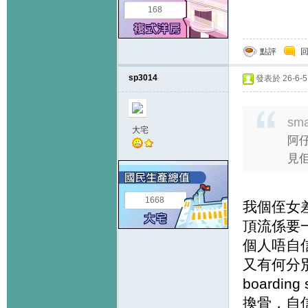
168
點評
sp3014
發表於 26-6-5 
sma
大宅
阿仔
見佢
1668
我個侄女差
頂流係要一
個人唔自信
又有何分
boardi
換骨，自信