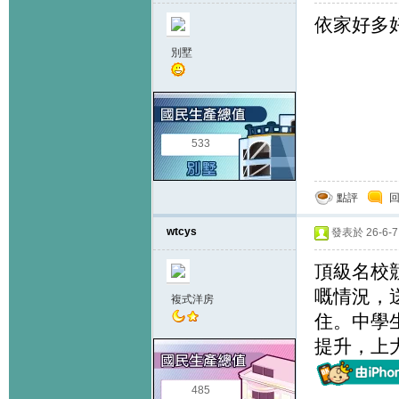
依家好多好
別墅
533
點評
wtcys
發表於 26-6-7 
頂級名校
嘅情況，
複式洋房
住。中學
提升，上
485