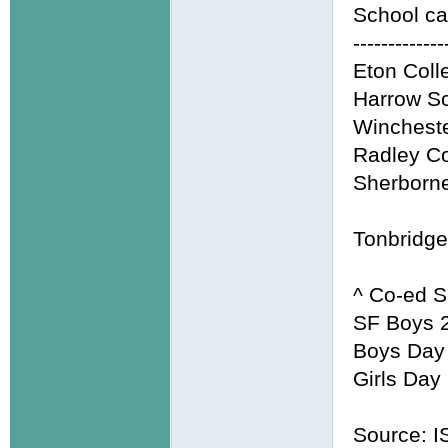
School ca
-------------
Eton Coll
Harrow S
Wincheste
Radley Co
Sherborn
Tonbridge
^ Co-ed S
SF Boys 2
Boys Day 
Girls Day
Source: I