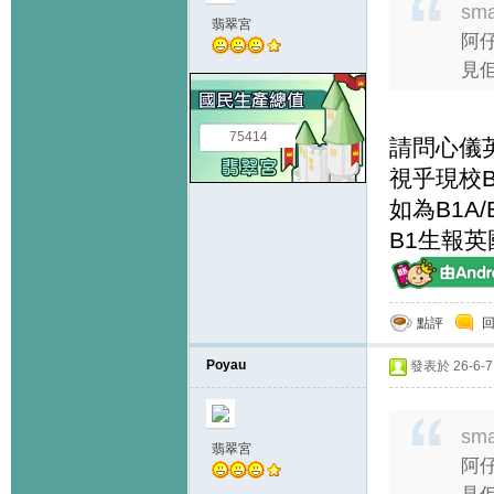
sma
翡翠宮
阿仔
見佢
75414
請問心儀
視乎現校B
如為B1A/
B1生報
點評
Poyau
發表於 26-6-7 
sma
翡翠宮
阿仔