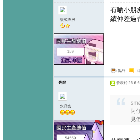
有啲小朋
績仲差過
複式洋房
159
點評
亮燈
發表於 26-6-6 
sma
水晶宮
阿仔
見佢
54559