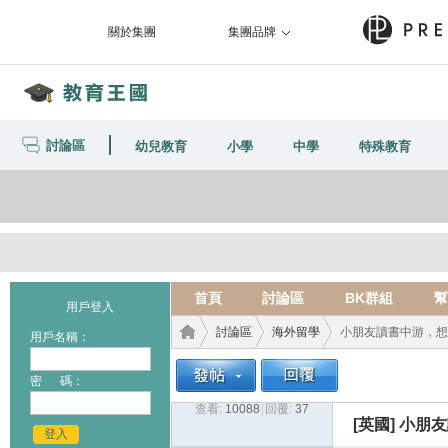
關於集團
集團品牌
討論區
幼兒教育
小學
中學
特殊教育
首頁
討論區
BK群組
幫
用戶登入
討論區
海外留學
小朋友讀書中游，想去
用戶名稱：
密 碼：
查看:
10088
|
回覆:
37
教育
›
›
›
[英國]
小朋友
登入