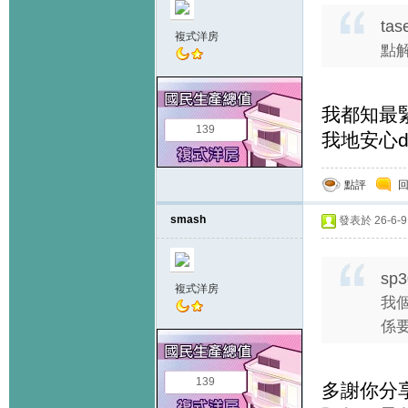
tas
複式洋房
點
我都知最
139
我地安心d
點評
smash
發表於 26-6-9 
sp3
複式洋房
我個
係要
139
多謝你分