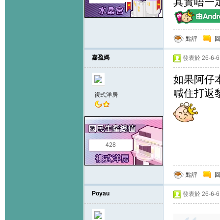
其實唔一
點評
嘉盈媽
發表於 26-6-6 
如果阿仔
喊住打返黎話
複式洋房
428
點評
Poyau
發表於 26-6-6 