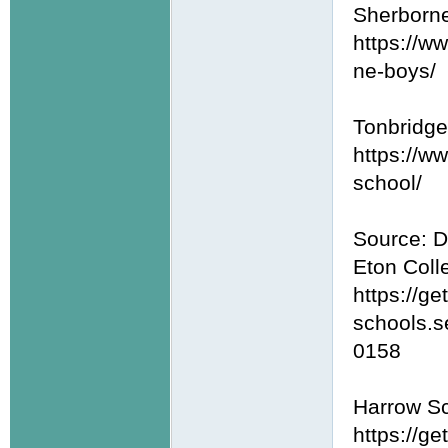
Sherborn
https://w
ne-boys/
Tonbridge
https://w
school/
Source: D
Eton Coll
https://ge
schools.s
0158
Harrow S
https://ge