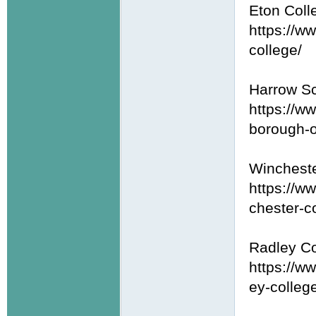
Eton Coll
https://w
college/
Harrow S
https://w
borough-o
Wincheste
https://w
chester-c
Radley Co
https://w
ey-colleg