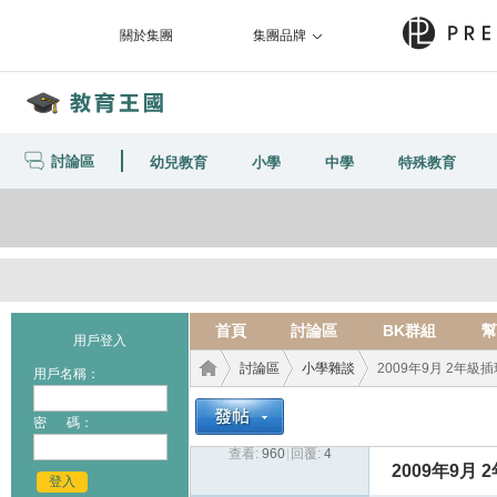
關於集團
集團品牌
討論區
幼兒教育
小學
中學
特殊教育
首頁
討論區
BK群組
幫
用戶登入
討論區
小學雜談
2009年9月 2年級
用戶名稱：
密 碼：
查看:
960
|
回覆:
4
教育
›
›
›
2009年9月
登入