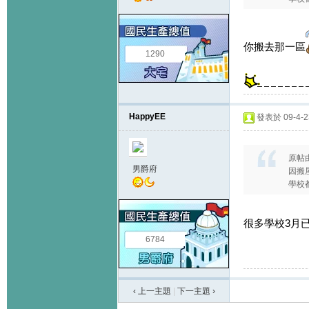
你搬去那一區
1290
HappyEE
發表於 09-4-23
原帖
男爵府
因搬
學校都
很多學校3月
6784
‹ 上一主題
|
下一主題
›