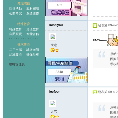
知識增值
462
課外活動
教材閱讀
公開考試
深造進修
特殊教育
laiheiyau
發表於 09-4-22
特殊教育
資優教育
自閉寶寶
智能評估
now.......
徵求專區
大宅
二手市場
誠徵老師
原帖
組班專區
徵保母車
因搬
學校都
聯絡管理員
3340
joefoon
發表於 09-4-23
原帖
大宅
因搬
學校都