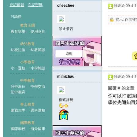
登記帳號
忘記密碼
cheechee
發表於 09-4-15
討論區
提示:
作者被
教育王國
禁止發言
教育講場
使用意見
幼兒教育
幼校討論
幼教雜談
王國
296
小學教育
小一選校
小學雜談
mimichau
發表於 09-4-16
中學教育
升中派位
中學交流
回覆 # 的文章
初中教育
你可以打電話
複式洋房
學位先通知再約
專上教育
備戰大學
選科選校
國際教育
國際學校
海外留學