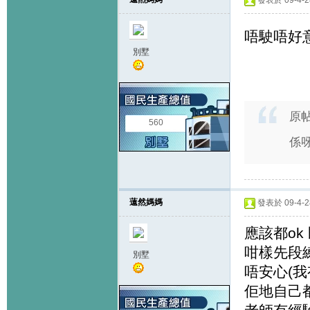
發表於 09-4-28
唔駛唔好
別墅
原
560
係呀
薳然媽媽
發表於 09-4-28
應該都ok
咁樣先段練
別墅
唔安心(我
佢地自己都