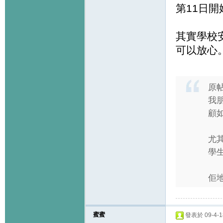
第11日
其實學校
可以放心
原
我
顧如
尤
學生
佢地
蜜蜜
發表於 09-4-18