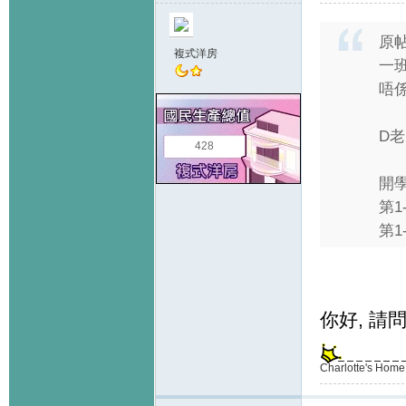
原
複式洋房
一
唔
D
428
開
第
第1
你好, 請
Charlotte's Home