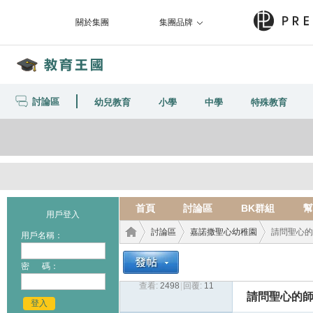
關於集團
集團品牌
討論區
幼兒教育
小學
中學
特殊教育
首頁
討論區
BK群組
幫
用戶登入
討論區
嘉諾撒聖心幼稚園
請問聖心的
用戶名稱：
密 碼：
查看:
2498
|
回覆:
11
教育
›
›
›
請問聖心的師
登入