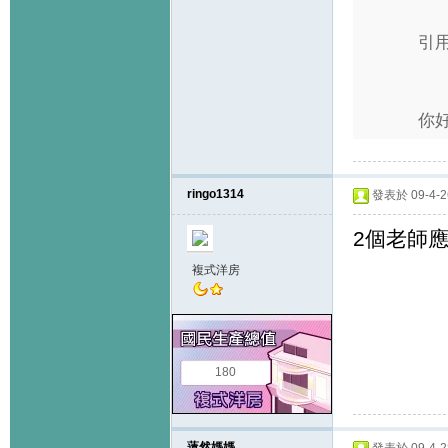
引用
你好
ringo1314
發表於 09-4-26
2個老師應
複式洋房
180
薳然媽媽