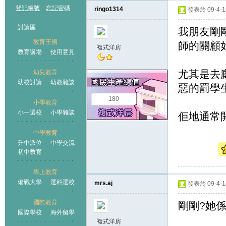
登記帳號
忘記密碼
ringo1314
發表於 09-4-14
討論區
我朋友剛
教育王國
師的關顧
複式洋房
教育講場
使用意見
尤其是去
幼兒教育
幼校討論
幼教雜談
王國
惡的罰學生
180
小學教育
小一選校
小學雜談
佢地通常
中學教育
升中派位
中學交流
初中教育
專上教育
備戰大學
選科選校
mrs.aj
發表於 09-4-14
國際教育
剛剛?她
國際學校
海外留學
複式洋房