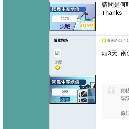
請問是何
Thanks
1276
薳然媽媽
發表於 09-4-19
頭3天, 
別墅
原
560
應該
係