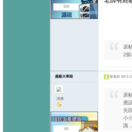
老師有經
560
原
2個
超級火車頭
發表於 09-5-3 
原
洋房
應該
先
小小
識 ..
40