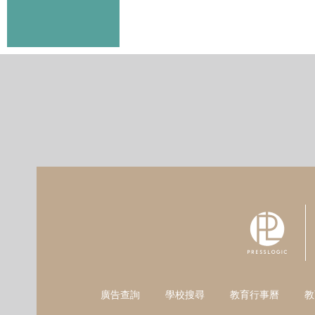
廣告查詢
學校搜尋
教育行事曆
教