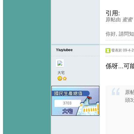
引用:
原帖由
蜜蜜
你好, 請問知
Yiuyiubee
發表於 09-4-20
係呀...
大宅
原
頭3
3703