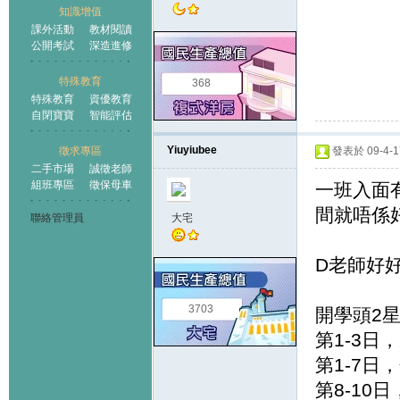
知識增值
課外活動
教材閱讀
公開考試
深造進修
特殊教育
368
特殊教育
資優教育
自閉寶寶
智能評估
Yiuyiubee
徵求專區
發表於 09-4-17
二手市場
誠徵老師
組班專區
徵保母車
一班入面
間就唔係
聯絡管理員
大宅
D老師好
3703
開學頭2
第1-3日
第1-7日
第8-10