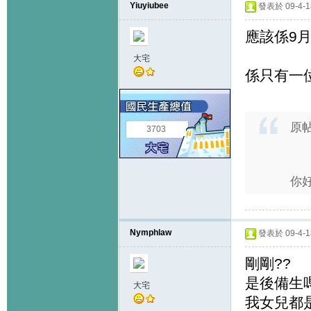
Yiuyiubee
發表於 09-4-18
應該係9月
大宅
係只有一
原
3703
你好
Nymphlaw
發表於 09-4-18
剛剛??
是後備生
大宅
我女兒都