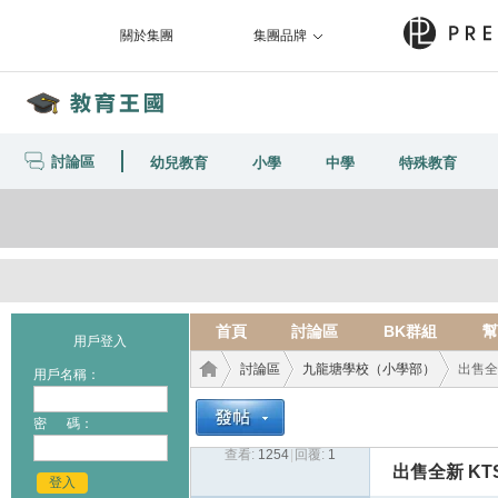
關於集團
集團品牌
討論區
幼兒教育
小學
中學
特殊教育
首頁
討論區
BK群組
幫
用戶登入
討論區
九龍塘學校（小學部）
出售全
用戶名稱：
密 碼：
查看:
1254
|
回覆:
1
教育
›
›
›
出售全新 K
登入