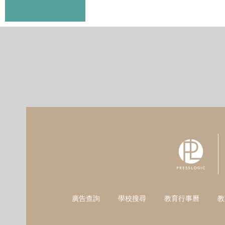
廣告查詢
學校搜尋
教育行事曆
教