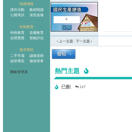
知識增值
課外活動
教材閱讀
公開考試
深造進修
4
特殊教育
特殊教育
資優教育
自閉寶寶
智能評估
‹ 上一主題
|
下一主題
›
徵求專區
二手市場
誠徵老師
組班專區
徵保母車
熱門主題
聯絡管理員
已刪
147