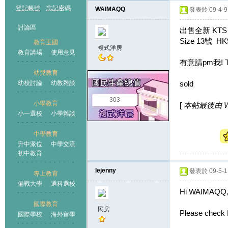
登記帳號
忘記密碼
WAIMAQQ
發表於 09-4-9 
討論區
出售全新 KT
Size 13號 HK
教育王國
複式洋房
教育講場
使用意見
有意請pm我! T
幼兒教育
幼校討論
幼教雜談
sold
王國
303
小學教育
[
本帖最後由 WAI
小一選校
小學雜談
中學教育
升中派位
中學交流
初中教育
lejenny
發表於 09-5-1 
專上教育
備戰大學
選科選校
Hi WAIMAQQ
國際教育
民房
Please check
國際學校
海外留學