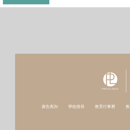
廣告查詢
學校搜尋
教育行事曆
教