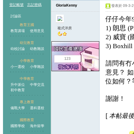
登記帳號
忘記密碼
GloriaKenny
發表於 09-3-26
討論區
仔仔今年
教育王國
1)
朗思
(
複式洋房
教育講場
使用意見
2)
威寶
(
幼兒教育
3)
Boxhill
幼校討論
幼教雜談
王國
123
小學教育
請問有冇
小一選校
小學雜談
意見？
如
中學教育
位如何？等
升中派位
中學交流
初中教育
謝謝！
專上教育
備戰大學
選科選校
[
本帖最後由 G
國際教育
國際學校
海外留學