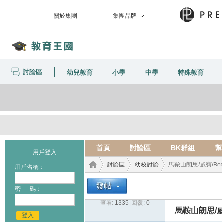
關於集團
集團品牌
討論區
幼兒教育
小學
中學
特殊教育
首頁
討論區
BK群組
幫
用戶登入
討論區
幼校討論
馬鞍山朗思/威寶/Boxh
用戶名稱：
密 碼：
查看:
1335
|
回覆:
0
教育
›
›
›
馬鞍山朗思/威
登入