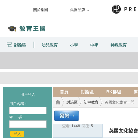
關於集團
集團品牌
討論區
幼兒教育
小學
中學
特殊教育
首頁
討論區
BK群組
幫
用戶登入
討論區
初中教育
英國文化協會一問
用戶名稱：
密 碼：
查看:
1448
|
回覆:
5
教育
›
›
›
英國文化協
登入