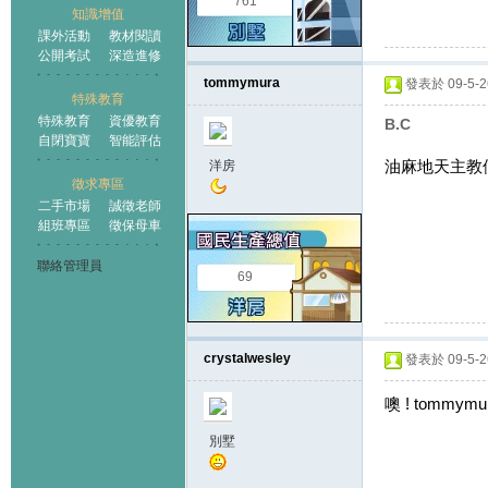
761
知識增值
課外活動
教材閱讀
公開考試
深造進修
tommymura
發表於 09-5-26
特殊教育
特殊教育
資優教育
B.C
自閉寶寶
智能評估
油麻地天主教
洋房
徵求專區
二手市場
誠徵老師
組班專區
徵保母車
聯絡管理員
69
crystalwesley
發表於 09-5-26
噢 ! tomm
別墅