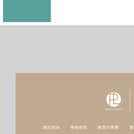
廣告查詢
學校搜尋
教育行事曆
教