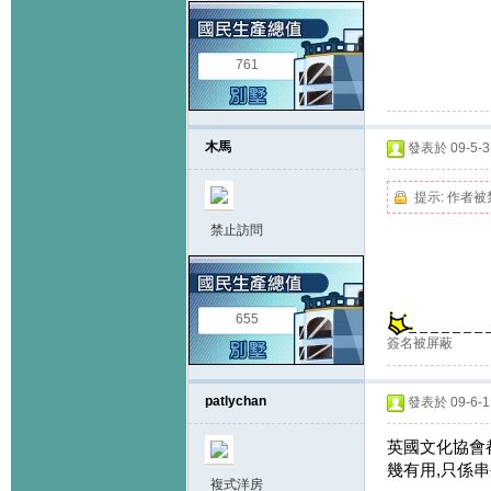
761
木馬
發表於 09-5-31
提示:
作者被
禁止訪問
655
簽名被屏蔽
patlychan
發表於 09-6-1 
英國文化協會
幾有用,只係串
複式洋房