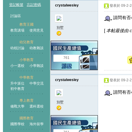
登記帳號
忘記密碼
crystalwesley
發表於 09-2-24
討論區
請問有否小
教育王國
別墅
[
本帖最後由 crys
教育講場
使用意見
幼兒教育
幼校討論
幼教雜談
王國
761
小學教育
小一選校
小學雜談
中學教育
crystalwesley
發表於 09-2-27
升中派位
中學交流
初中教育
請問有否小
專上教育
別墅
備戰大學
選科選校
國際教育
國際學校
海外留學