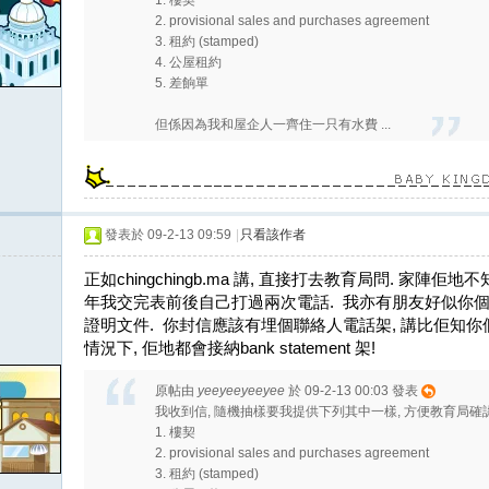
1. 樓契
2. provisional sales and purchases agreement
3. 租約 (stamped)
4. 公屋租約
5. 差餉單
但係因為我和屋企人一齊住一只有水費 ...
發表於 09-2-13 09:59
|
只看該作者
正如chingchingb.ma 講, 直接打去教育局問. 家陣佢地不知幾
年我交完表前後自己打過兩次電話. 我亦有朋友好似你個c
證明文件. 你封信應該有埋個聯絡人電話架, 講比佢知你個
情況下, 佢地都會接納bank statement 架!
原帖由
yeeyeeyeeyee
於 09-2-13 00:03 發表
我收到信, 隨機抽樣要我提供下列其中一樣, 方便教育局確
1. 樓契
2. provisional sales and purchases agreement
3. 租約 (stamped)