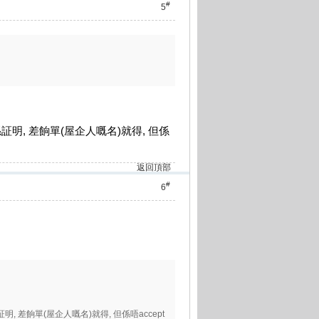
#
5
係証明, 差餉單(屋企人嘅名)就得, 但係
返回頂部
#
6
明, 差餉單(屋企人嘅名)就得, 但係唔accept