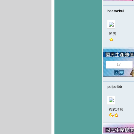
beatachui
民房
17
peipeibb
複式洋房