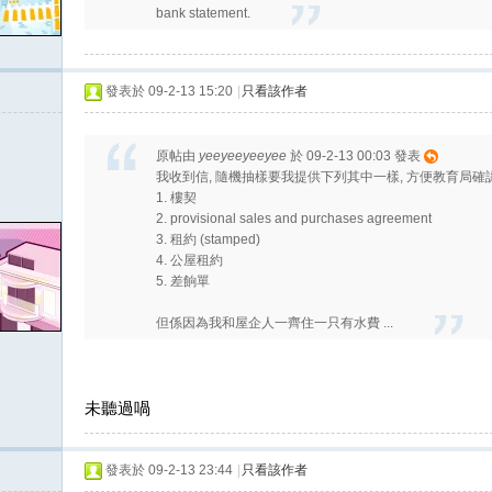
bank statement.
發表於 09-2-13 15:20
|
只看該作者
原帖由
yeeyeeyeeyee
於 09-2-13 00:03 發表
我收到信, 隨機抽樣要我提供下列其中一樣, 方便教育局確
1. 樓契
2. provisional sales and purchases agreement
3. 租約 (stamped)
4. 公屋租約
5. 差餉單
但係因為我和屋企人一齊住一只有水費 ...
未聽過喎
發表於 09-2-13 23:44
|
只看該作者