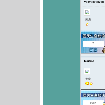
yeeyeeyeeyee
民房
7
Martina
大宅
1985