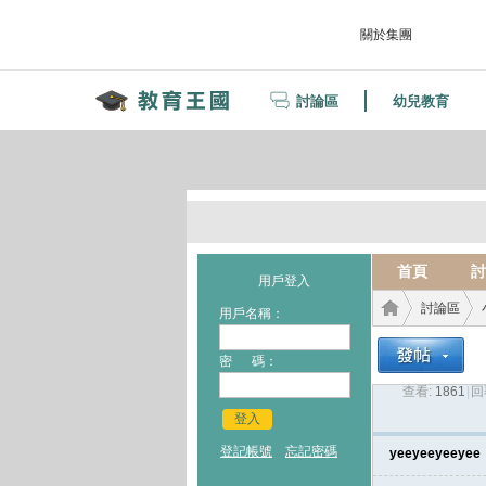
關於集團
討論區
幼兒教育
首頁
討
用戶登入
討論區
用戶名稱：
密 碼：
查看:
1861
|
回
教育
›
›
登入
登記帳號
忘記密碼
yeeyeeyeeyee