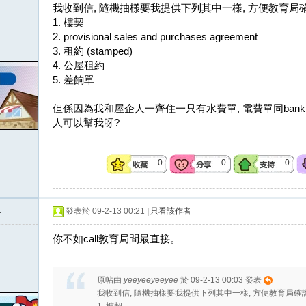
我收到信, 隨機抽樣要我提供下列其中一樣, 方便教育局
1. 樓契
2. provisional sales and purchases agreement
3. 租約 (stamped)
4. 公屋租約
5. 差餉單
但係因為我和屋企人一齊住一只有水費單, 電費單同bank st
人可以幫我呀?
0
0
0
a
發表於 09-2-13 00:21
|
只看該作者
你不如call教育局問最直接。
原帖由
yeeyeeyeeyee
於 09-2-13 00:03 發表
我收到信, 隨機抽樣要我提供下列其中一樣, 方便教育局確