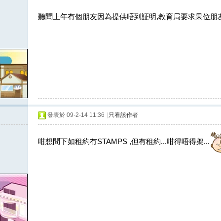
聽聞上年有個朋友因為提供唔到証明,教育局要求果位朋
發表於 09-2-14 11:36
|
只看該作者
咁想問下如租約冇STAMPS ,但有租約...咁得唔得架...