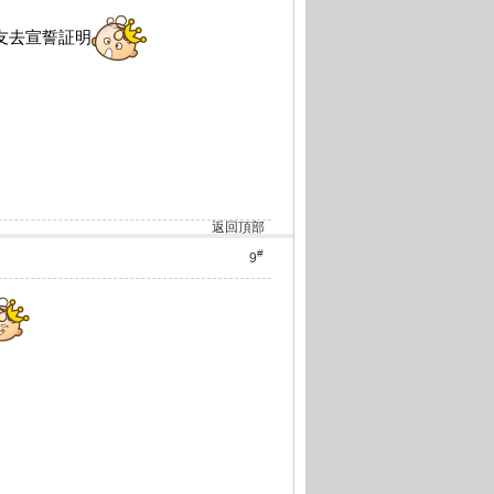
友去宣誓証明
返回頂部
#
9