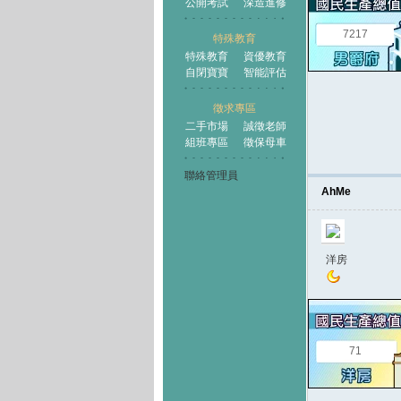
公開考試
深造進修
7217
特殊教育
特殊教育
資優教育
自閉寶寶
智能評估
徵求專區
二手市場
誠徵老師
組班專區
徵保母車
聯絡管理員
AhMe
洋房
71