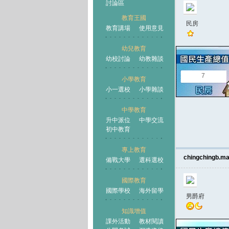
討論區
教育王國
民房
教育講場
使用意見
幼兒教育
幼校討論
幼教雜談
王國
7
小學教育
小一選校
小學雜談
中學教育
升中派位
中學交流
初中教育
專上教育
chingchingb.m
備戰大學
選科選校
國際教育
國際學校
海外留學
男爵府
知識增值
課外活動
教材閱讀