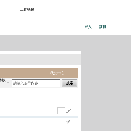
工作機會
登入
註冊
我的中心
本版
搜索
#
1