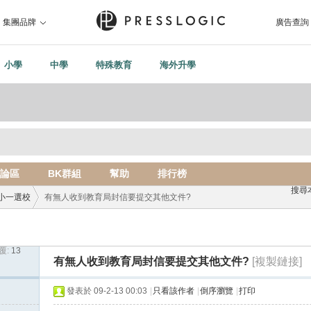
集團品牌
廣告查詢
小學
中學
特殊教育
海外升學
論區
BK群組
幫助
排行榜
搜尋
小一選校
有無人收到教育局封信要提交其他文件?
覆:
13
›
有無人收到教育局封信要提交其他文件?
[複製鏈接]
發表於 09-2-13 00:03
|
只看該作者
|
倒序瀏覽
|
打印