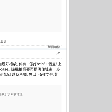
返回頂部
#
3
好禮貌, 仲有.. 係好helpful 個隻! 上
ase.. 隨機抽樣要再提供住址進一步
情況! 以我所知, 無以下5種文件,某
認我所填寫的地址: