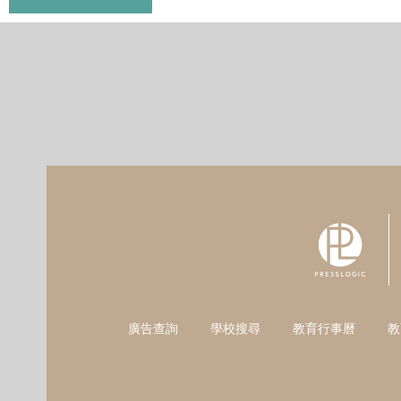
廣告查詢
學校搜尋
教育行事曆
教