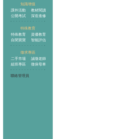
知識增值
課外活動
教材閱讀
公開考試
深造進修
特殊教育
特殊教育
資優教育
自閉寶寶
智能評估
徵求專區
二手市場
誠徵老師
組班專區
徵保母車
聯絡管理員