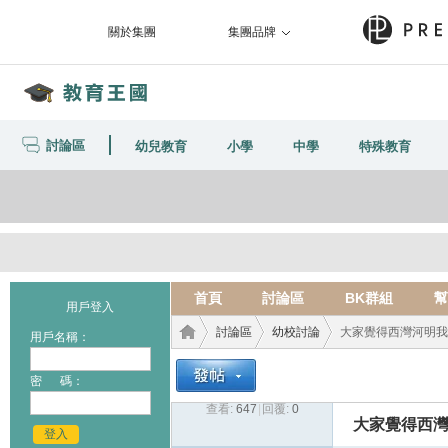
關於集團
集團品牌
討論區
幼兒教育
小學
中學
特殊教育
首頁
討論區
BK群組
幫
用戶登入
討論區
幼校討論
大家覺得西灣河明我
用戶名稱：
密 碼：
查看:
647
|
回覆:
0
教育
›
›
›
大家覺得西
登入