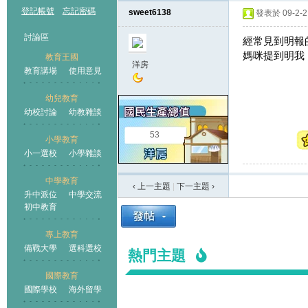
登記帳號
忘記密碼
sweet6138
發表於 09-2-2 
討論區
經常見到明報
媽咪提到明我
教育王國
洋房
教育講場
使用意見
幼兒教育
幼校討論
幼教雜談
王國
53
小學教育
小一選校
小學雜談
中學教育
‹ 上一主題
|
下一主題
›
升中派位
中學交流
初中教育
專上教育
備戰大學
選科選校
熱門主題
國際教育
國際學校
海外留學