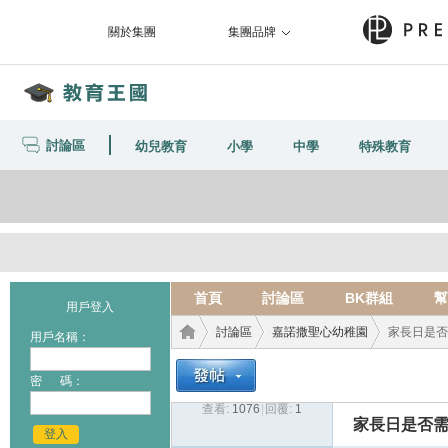
關於集團
集團品牌
討論區
幼兒教育
小學
中學
特殊教育
首頁
討論區
BK群組
幫
用戶登入
討論區
嘉諾撒聖心幼稚園
家長日是否
用戶名稱：
密 碼：
查看:
1076
|
回覆:
1
教育
›
›
›
家長日是否
登入