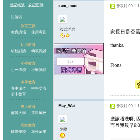
登記帳號
忘記密碼
sum_mum
發表於 09-1-16
討論區
教育王國
複式洋房
家長日是否
教育講場
使用意見
幼兒教育
thanks.
幼校討論
幼教雜談
王國
337
小學教育
Fiona
小一選校
小學雜談
中學教育
升中派位
中學交流
初中教育
May_Wai
發表於 09-1-16
專上教育
備戰大學
選科選校
應該唔洗呀, 
而且我晨早8:00
國際教育
別墅
國際學校
海外留學