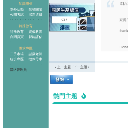
知識增值
原帖
課外活動
教材閱讀
公開考試
深造進修
627
家長
特殊教育
thank
特殊教育
資優教育
自閉寶寶
智能評估
Fion
徵求專區
二手市場
誠徵老師
組班專區
徵保母車
‹ 上一主題
|
下一主題
›
聯絡管理員
熱門主題