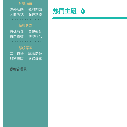
知識增值
課外活動
教材閱讀
熱門主題
公開考試
深造進修
特殊教育
特殊教育
資優教育
自閉寶寶
智能評估
徵求專區
二手市場
誠徵老師
組班專區
徵保母車
聯絡管理員