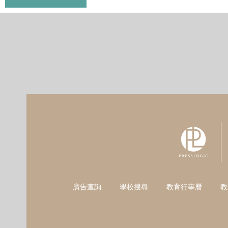
廣告查詢
學校搜尋
教育行事曆
教