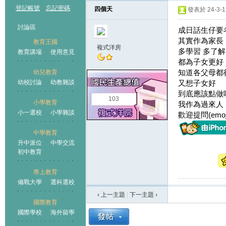
登記帳號
忘記密碼
四個天
發表於 24-3-1 
討論區
成日話生仔要
其實作為家長
教育王國
複式洋房
多學習 多了解
教育講場
使用意見
都為子女更好
知道各父母都
幼兒教育
幼校討論
幼教雜談
又想子女好
王國
到底應該點做
103
小學教育
我作為過來人
小一選校
小學雜談
歡迎提問(emoj
中學教育
升中派位
中學交流
初中教育
專上教育
備戰大學
選科選校
‹ 上一主題
|
下一主題
›
國際教育
國際學校
海外留學