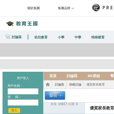
關於集團
集團品牌
討論區
幼兒教育
小學
中學
特殊教育
首頁
討論區
BK群組
幫
用戶登入
討論區
幼校討論
優質家長教育
用戶名稱：
密 碼：
查看:
15917
|
回覆:
0
教育
›
›
›
優質家長教
登入