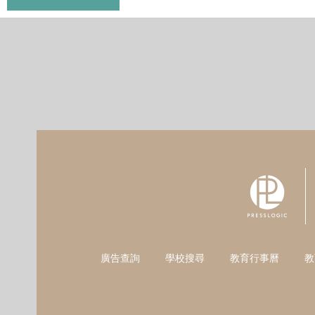
廣告查詢
學校搜尋
教育行事曆
教