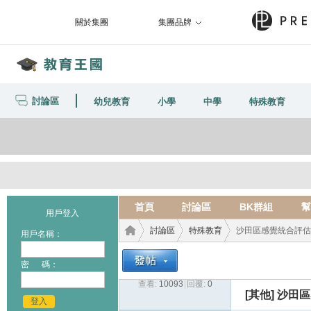
關於集團
集團品牌
討論區
幼兒教育
小學
中學
特殊教育
首頁
討論區
BK群組
幫
用戶登入
討論區
特殊教育
沙田區感覺統合評估
用戶名稱：
密 碼：
查看:
10093
|
回覆:
0
教育
›
›
›
[其他]
沙田區
登入