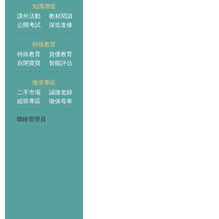
知識增值
課外活動
教材閱讀
公開考試
深造進修
特殊教育
特殊教育
資優教育
自閉寶寶
智能評估
徵求專區
二手市場
誠徵老師
組班專區
徵保母車
聯絡管理員