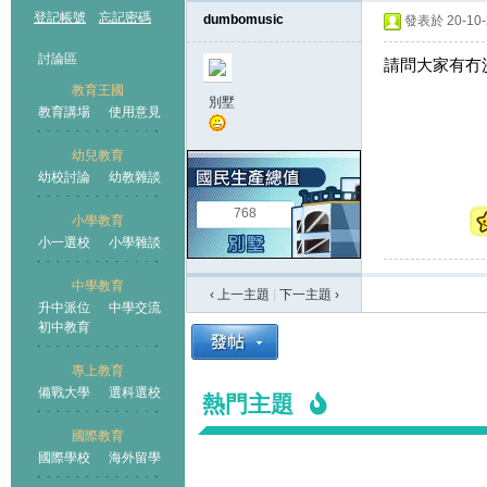
登記帳號
忘記密碼
dumbomusic
發表於 20-10-2
討論區
請問大家有冇
教育王國
別墅
教育講場
使用意見
幼兒教育
幼校討論
幼教雜談
王國
768
小學教育
小一選校
小學雜談
中學教育
‹ 上一主題
|
下一主題
›
升中派位
中學交流
初中教育
專上教育
備戰大學
選科選校
熱門主題
國際教育
國際學校
海外留學